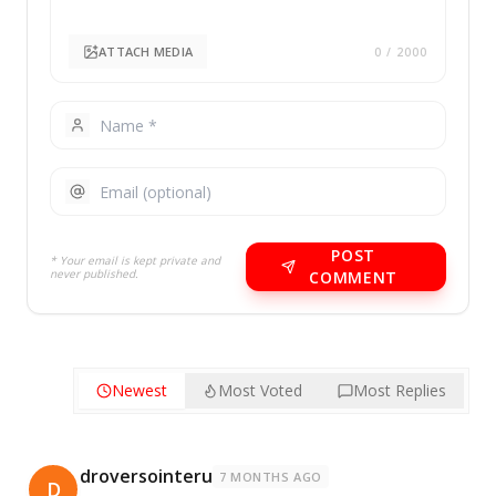
ATTACH MEDIA
0
/ 2000
POST
* Your email is kept private and
never published.
COMMENT
Newest
Most Voted
Most Replies
droversointeru
7 MONTHS AGO
D