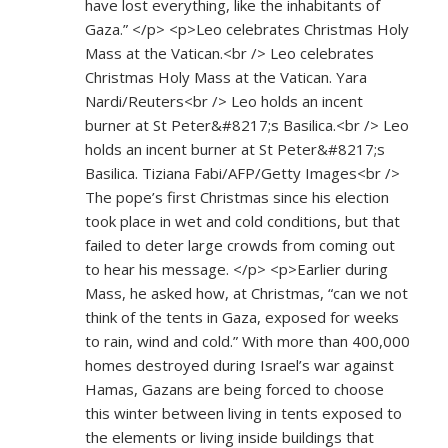
have lost everything, like the inhabitants of
Gaza.” </p> <p>Leo celebrates Christmas Holy
Mass at the Vatican.<br /> Leo celebrates
Christmas Holy Mass at the Vatican. Yara
Nardi/Reuters<br /> Leo holds an incent
burner at St Peter&#8217;s Basilica.<br /> Leo
holds an incent burner at St Peter&#8217;s
Basilica. Tiziana Fabi/AFP/Getty Images<br />
The pope’s first Christmas since his election
took place in wet and cold conditions, but that
failed to deter large crowds from coming out
to hear his message. </p> <p>Earlier during
Mass, he asked how, at Christmas, “can we not
think of the tents in Gaza, exposed for weeks
to rain, wind and cold.” With more than 400,000
homes destroyed during Israel’s war against
Hamas, Gazans are being forced to choose
this winter between living in tents exposed to
the elements or living inside buildings that