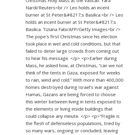
Christmas Holy Mass at the Vatican. Yara
Nardi/Reuters<br /> Leo holds an incent
burner at St Peter&#8217;s Basilica.<br /> Leo
holds an incent burner at St Peter&#8217;s
Basilica. Tiziana Fabi/AFP/Getty Images<br />
The pope’s first Christmas since his election
took place in wet and cold conditions, but that
failed to deter large crowds from coming out
to hear his message. </p> <p>Earlier during
Mass, he asked how, at Christmas, “can we not
think of the tents in Gaza, exposed for weeks
to rain, wind and cold.” With more than 400,000
homes destroyed during Israel’s war against
Hamas, Gazans are being forced to choose
this winter between living in tents exposed to
the elements or living inside buildings that
could collapse any minute. </p> <p>“Fragile is
the flesh of defenseless populations, tried by
so many wars, ongoing or concluded, leaving