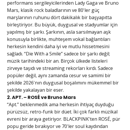
performans sergileyicilerinden Lady Gaga ve Bruno
Mars, klasik rock baladlarının ve 80'ler güç
marşlarının ruhunu dört dakikalık bir başyapıtta
birleştiriyor. Bu büyük, duygusal ve stadyumlar için
yapılmış bir şarkı. Şarkının, asla sarsılmayan aşk
konusuyla birlikte, muhteşem vokal bağlantıları
herkesin kendini daha iyi ve mutlu hissetmesini
sağladı. “Die With a Smile” sadece bir şarkı değil;
müzik tarihindeki bir an. Birçok ülkede listeleri
zirveye taşıdı ve streaming rekorları kırdı. Sadece
popüler değil, aynı zamanda cesur ve samimi bir
şekilde 2026'nın duygusal boşalımını mükemmel bir
şekilde yakalayan bir eser.
2. APT. – ROSÉ ve Bruno Mars
“Apt.” beklenmedik ama herkesin ihtiyaç duyduğu
pürüzsüz, retro-funk bir düet. İki çok farklı müzikal
evreni bir araya getiriyor. BLACKPINK'ten ROSÉ, pür
popu geride bırakıyor ve 70'ler soul kaydından