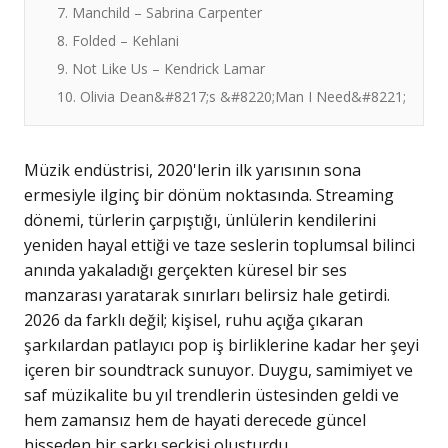
7. Manchild – Sabrina Carpenter
8. Folded – Kehlani
9. Not Like Us – Kendrick Lamar
10. Olivia Dean&#8217;s &#8220;Man I Need&#8221;
Müzik endüstrisi, 2020'lerin ilk yarısının sona
ermesiyle ilginç bir dönüm noktasında. Streaming
dönemi, türlerin çarpıştığı, ünlülerin kendilerini
yeniden hayal ettiği ve taze seslerin toplumsal bilinci
anında yakaladığı gerçekten küresel bir ses
manzarası yaratarak sınırları belirsiz hale getirdi.
2026 da farklı değil; kişisel, ruhu açığa çıkaran
şarkılardan patlayıcı pop iş birliklerine kadar her şeyi
içeren bir soundtrack sunuyor. Duygu, samimiyet ve
saf müzikalite bu yıl trendlerin üstesinden geldi ve
hem zamansız hem de hayati derecede güncel
hisseden bir şarkı seçkisi oluşturdu.