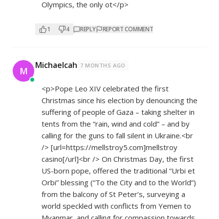
Olympics, the only ot</p>
1
4
REPLY
REPORT COMMENT
Michaelcah
7 MONTHS AGO
M
<p>Pope Leo XIV celebrated the first
Christmas since his election by denouncing the
suffering of people of Gaza – taking shelter in
tents from the “rain, wind and cold” – and by
calling for the guns to fall silent in Ukraine.<br
/> [url=
https://mellstroy5.com]mellstroy
casino[/url]<br /> On Christmas Day, the first
US-born pope, offered the traditional “Urbi et
Orbi” blessing (“To the City and to the World”)
from the balcony of St Peter’s, surveying a
world speckled with conflicts from Yemen to
Myanmar, and calling for compassion towards