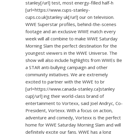
stanley[/url] test, most energy-filled half-h
[url=
https://www.cups-stanley-
cups.co.uk]stanley
uk[/url] our on television.
WWE Superstar profiles, behind-the-scenes
footage and an exclusive WWE match every
week will all combine to make WWE Saturday
Morning Slam the perfect destination for the
youngest viewers in the WWE Universe. The
show will also include highlights from WWEs Be
a STAR anti-bullying campaign and other
community initiatives. We are extremely
excited to partner with the WWE to br
[url=
https://www.canada-stanley.ca]stanley
cup[/url] ing their world-class brand of
entertainment to Vortexx, said Joel Andryc, Co-
President, Vortexx. With a focus on action,
adventure and comedy, Vortexx is the perfect
home for WWE Saturday Morning Slam and will
definitely excite our fans. WWE has a long