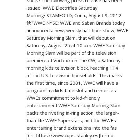
<br /> The following press release has been
issued: WWE Electrifies Saturday
MorningsSTAMFORD, Conn., August 9, 2012
鈥?WWE NYSE: WWE and Saban Brands today
announced a new, weekly half-hour show, WWE
Saturday Morning Slam, that will debut on
Saturday, August 25 at 10 a.m. WWE Saturday
Morning Slam will be part of the television
premiere of Vortexx on The CW, a Saturday
morning kids television block, reaching 114
million U.S. television households. This marks
the first time, since 2001, WWE will have a
program in a kids time slot and reinforces
WWEs commitment to kid-friendly
entertainment.WWE Saturday Morning Slam
packs the riveting in-ring action, the larger-
than-life WWE Superstars, and the WWEs
entertaining brand extensions into the fas
[url=
https://www.cups-stanley.es]termo