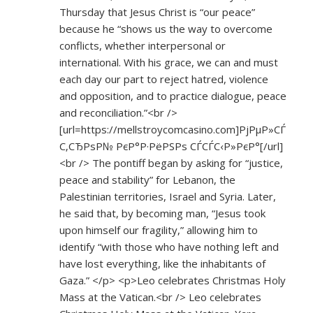
Thursday that Jesus Christ is “our peace”
because he “shows us the way to overcome
conflicts, whether interpersonal or
international. With his grace, we can and must
each day our part to reject hatred, violence
and opposition, and to practice dialogue, peace
and reconciliation.”<br />
[url=
https://mellstroycomcasino.com]РјРµР»СЃ
С‚СЂРѕР№
РєР°Р·РёРЅРѕ СЃСЃС‹Р»РєР°[/url]
<br /> The pontiff began by asking for “justice,
peace and stability” for Lebanon, the
Palestinian territories, Israel and Syria. Later,
he said that, by becoming man, “Jesus took
upon himself our fragility,” allowing him to
identify “with those who have nothing left and
have lost everything, like the inhabitants of
Gaza.” </p> <p>Leo celebrates Christmas Holy
Mass at the Vatican.<br /> Leo celebrates