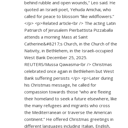
behind rubble and open wounds,” Leo said. He
quoted an Israeli poet, Yehuda Amichai, who
called for peace to blossom “like wildflowers.”
</p> <p>Related article<br /> The acting Latin
Patriarch of Jerusalem Pierbattista Pizzaballa
attends a morning Mass at Saint
Catherine&#8217;s Church, in the Church of the
Nativity, in Bethlehem, in the Israeli-occupied
West Bank December 25, 2025.
REUTERS/Mussa Qawasma<br /> Christmas
celebrated once again in Bethlehem but West
Bank suffering persists </p> <p>Later during
his Christmas message, he called for
compassion towards those “who are fleeing
their homeland to seek a future elsewhere, like
the many refugees and migrants who cross
the Mediterranean or traverse the American
continent.” He offered Christmas greetings in
different languages including Italian, English,