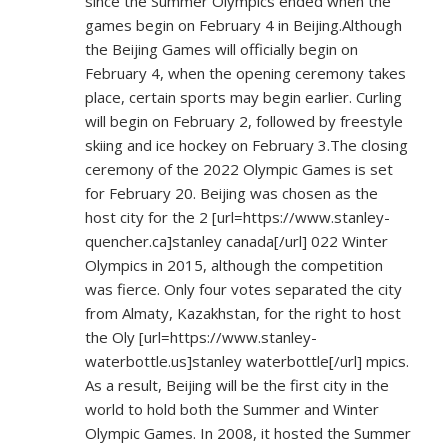
since the Summer Olympics ended when the
games begin on February 4 in Beijing.Although
the Beijing Games will officially begin on
February 4, when the opening ceremony takes
place, certain sports may begin earlier. Curling
will begin on February 2, followed by freestyle
skiing and ice hockey on February 3.The closing
ceremony of the 2022 Olympic Games is set
for February 20. Beijing was chosen as the
host city for the 2 [url=
https://www.stanley-
quencher.ca]stanley
canada[/url] 022 Winter
Olympics in 2015, although the competition
was fierce. Only four votes separated the city
from Almaty, Kazakhstan, for the right to host
the Oly [url=
https://www.stanley-
waterbottle.us]stanley
waterbottle[/url] mpics.
As a result, Beijing will be the first city in the
world to hold both the Summer and Winter
Olympic Games. In 2008, it hosted the Summer