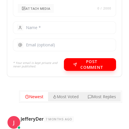
ATTACH MEDIA
0
/ 2000
POST
* Your email is kept private and
never published.
COMMENT
Newest
Most Voted
Most Replies
JefferyDer
7 MONTHS AGO
J