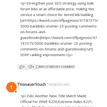
<p>Strengthen your SEO strategy using bulk
forum links at an affordable price, making this
service a smart choice for tiered link building.
[url=
https://kwork.com/offpageseo/47187375/
5000-backlinks-xrumer-23-posting-comments-
on-forums-and-
guestbooks]https://kwork.com/offpageseo/47
187375/5000-backlinks-xrumer-23-posting-
comments-on-forums-and-guestbooks[/url]
SERP ranking improvement</p>
0
4
REPLY
REPORT COMMENT
ThonaserStuch
7 MONTHS AGO
T
<p>Zvkc Another New Title Match Made
Official For WWE 8220;Extreme Rules 8221;