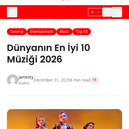
General
Entertainment
Music
Top 10
Dünyanın En İyi 10
Müziği 2026
Jamesty
December 31, 2025
6
min read
TR
Author