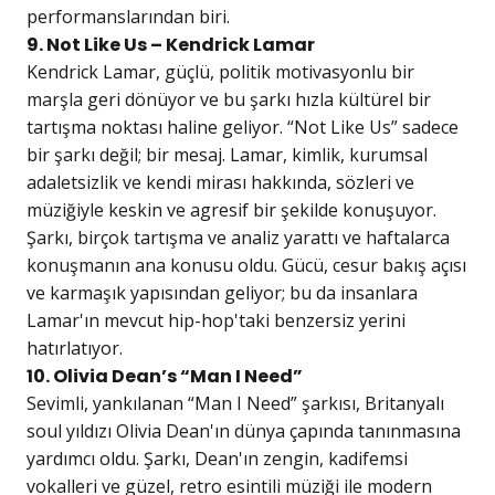
performanslarından biri.
9. Not Like Us – Kendrick Lamar
Kendrick Lamar, güçlü, politik motivasyonlu bir
marşla geri dönüyor ve bu şarkı hızla kültürel bir
tartışma noktası haline geliyor. “Not Like Us” sadece
bir şarkı değil; bir mesaj. Lamar, kimlik, kurumsal
adaletsizlik ve kendi mirası hakkında, sözleri ve
müziğiyle keskin ve agresif bir şekilde konuşuyor.
Şarkı, birçok tartışma ve analiz yarattı ve haftalarca
konuşmanın ana konusu oldu. Gücü, cesur bakış açısı
ve karmaşık yapısından geliyor; bu da insanlara
Lamar'ın mevcut hip-hop'taki benzersiz yerini
hatırlatıyor.
10. Olivia Dean’s “Man I Need”
Sevimli, yankılanan “Man I Need” şarkısı, Britanyalı
soul yıldızı Olivia Dean'ın dünya çapında tanınmasına
yardımcı oldu. Şarkı, Dean'ın zengin, kadifemsi
vokalleri ve güzel, retro esintili müziği ile modern