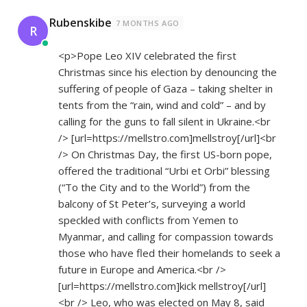
Rubenskibe
7 MONTHS AGO
R
<p>Pope Leo XIV celebrated the first
Christmas since his election by denouncing the
suffering of people of Gaza – taking shelter in
tents from the “rain, wind and cold” – and by
calling for the guns to fall silent in Ukraine.<br
/> [url=
https://mellstro.com]mellstroy[/url]<br
/> On Christmas Day, the first US-born pope,
offered the traditional “Urbi et Orbi” blessing
(“To the City and to the World”) from the
balcony of St Peter’s, surveying a world
speckled with conflicts from Yemen to
Myanmar, and calling for compassion towards
those who have fled their homelands to seek a
future in Europe and America.<br />
[url=
https://mellstro.com]kick
mellstroy[/url]
<br /> Leo, who was elected on May 8, said