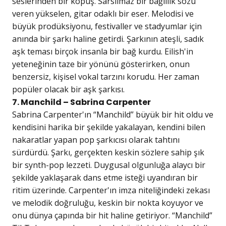
seslerinden bir kopuş. Sarsılmaz bir bağlılık sözü
veren yükselen, gitar odaklı bir eser. Melodisi ve
büyük prodüksiyonu, festivaller ve stadyumlar için
anında bir şarkı haline getirdi. Şarkının ateşli, sadık
aşk teması birçok insanla bir bağ kurdu. Eilish'in
yeteneğinin taze bir yönünü gösterirken, onun
benzersiz, kişisel vokal tarzını korudu. Her zaman
popüler olacak bir aşk şarkısı.
7. Manchild – Sabrina Carpenter
Sabrina Carpenter'ın “Manchild” büyük bir hit oldu ve
kendisini harika bir şekilde yakalayan, kendini bilen
nakaratlar yapan pop şarkıcısı olarak tahtını
sürdürdü. Şarkı, gerçekten keskin sözlere sahip şık
bir synth-pop lezzeti. Duygusal olgunluğa alaycı bir
şekilde yaklaşarak dans etme isteği uyandıran bir
ritim üzerinde. Carpenter'ın imza niteliğindeki zekası
ve melodik doğruluğu, keskin bir nokta koyuyor ve
onu dünya çapında bir hit haline getiriyor. “Manchild”