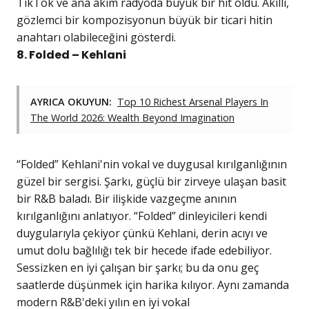
TikTok ve ana akım radyoda büyük bir hit oldu. Akıllı,
gözlemci bir kompozisyonun büyük bir ticari hitin
anahtarı olabileceğini gösterdi.
8. Folded – Kehlani
AYRICA OKUYUN:
Top 10 Richest Arsenal Players In
The World 2026: Wealth Beyond Imagination
“Folded” Kehlani'nin vokal ve duygusal kırılganlığının
güzel bir sergisi. Şarkı, güçlü bir zirveye ulaşan basit
bir R&B baladı. Bir ilişkide vazgeçme anının
kırılganlığını anlatıyor. “Folded” dinleyicileri kendi
duygularıyla çekiyor çünkü Kehlani, derin acıyı ve
umut dolu bağlılığı tek bir hecede ifade edebiliyor.
Sessizken en iyi çalışan bir şarkı; bu da onu geç
saatlerde düşünmek için harika kılıyor. Aynı zamanda
modern R&B'deki yılın en iyi vokal