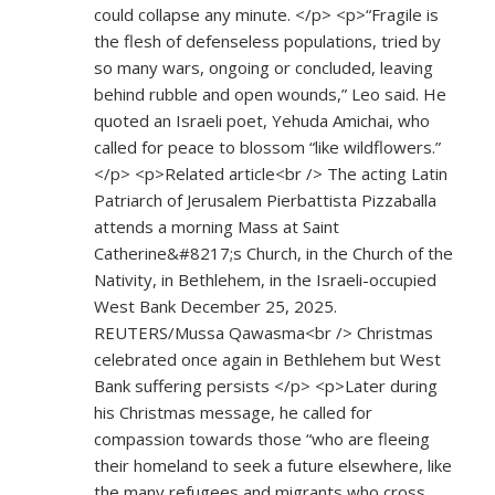
could collapse any minute. </p> <p>“Fragile is
the flesh of defenseless populations, tried by
so many wars, ongoing or concluded, leaving
behind rubble and open wounds,” Leo said. He
quoted an Israeli poet, Yehuda Amichai, who
called for peace to blossom “like wildflowers.”
</p> <p>Related article<br /> The acting Latin
Patriarch of Jerusalem Pierbattista Pizzaballa
attends a morning Mass at Saint
Catherine&#8217;s Church, in the Church of the
Nativity, in Bethlehem, in the Israeli-occupied
West Bank December 25, 2025.
REUTERS/Mussa Qawasma<br /> Christmas
celebrated once again in Bethlehem but West
Bank suffering persists </p> <p>Later during
his Christmas message, he called for
compassion towards those “who are fleeing
their homeland to seek a future elsewhere, like
the many refugees and migrants who cross