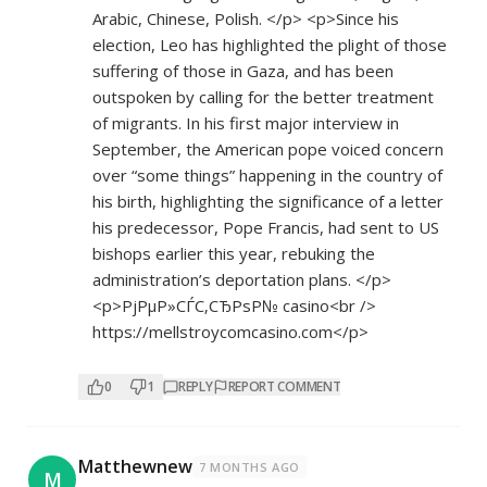
Arabic, Chinese, Polish. </p> <p>Since his
election, Leo has highlighted the plight of those
suffering of those in Gaza, and has been
outspoken by calling for the better treatment
of migrants. In his first major interview in
September, the American pope voiced concern
over “some things” happening in the country of
his birth, highlighting the significance of a letter
his predecessor, Pope Francis, had sent to US
bishops earlier this year, rebuking the
administration’s deportation plans. </p>
<p>РјРµР»СЃС‚СЂРѕР№ casino<br />
https://mellstroycomcasino.com</p>
0
1
REPLY
REPORT COMMENT
Matthewnew
7 MONTHS AGO
M