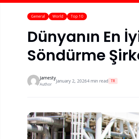
General
World
Top 10
Dünyanın En İy
Söndürme Şirk
Jamesty
January 2, 2026
4
min read
TR
Author