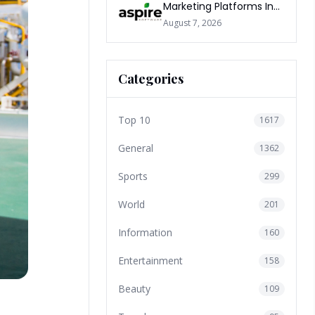
Marketing Platforms In
The World 2026
August 7, 2026
Categories
Top 10
1617
General
1362
Sports
299
World
201
Information
160
Entertainment
158
Beauty
109