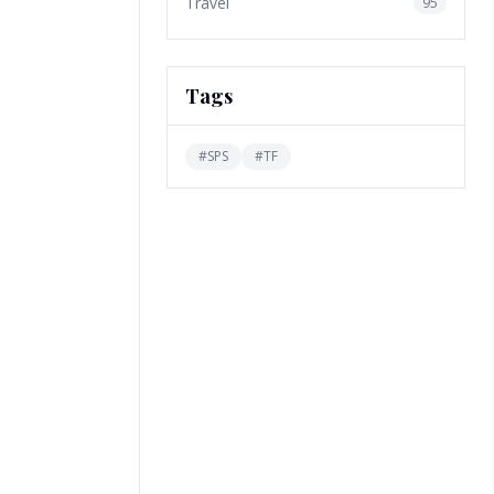
Travel
95
Tags
#
SPS
#
TF