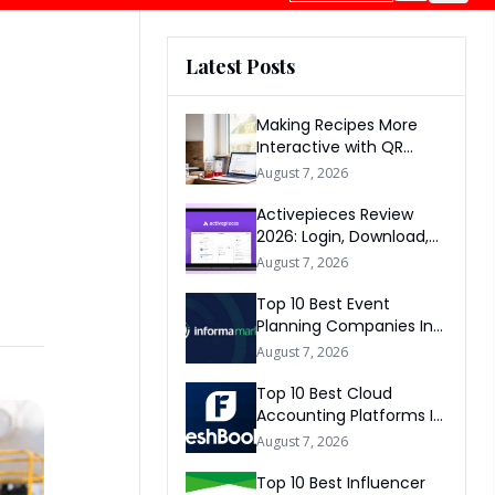
Latest Posts
Making Recipes More
Interactive with QR
Codes
August 7, 2026
Activepieces Review
2026: Login, Download,
AI, Pricing, Automation &
August 7, 2026
FAQs
Top 10 Best Event
Planning Companies In
The World 2026
August 7, 2026
Top 10 Best Cloud
Accounting Platforms In
The World 2026
August 7, 2026
Top 10 Best Influencer