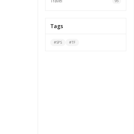
Travel
95
Tags
#
SPS
#
TF