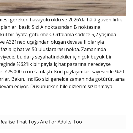
mesi gereken havayolu oldu ve 2026'da hâlâ güvenilirlik
lanları basit: Sizi A noktasından B noktasına,
ul bir fiyata götürmek. Ortalama sadece 5,2 yaşında
e A321neo uçağından oluşan devasa filolarıyla
fazla iç hat ve 50 uluslararası nokta. Zamanında
iyede, bu da iş seyahatindekiler için çok büyük bir
reğinde %62'lik bir payla iç hat pazarına neredeyse
ri ₹75.000 crore'a ulaştı. Kod paylaşımları sayesinde %20
orlar. Bakın, IndiGo sizi genelde zamanında götürür, ama
devam ediyor. Düşünürken bile dizlerim sızlanmaya
ealise That Toys Are For Adults Too