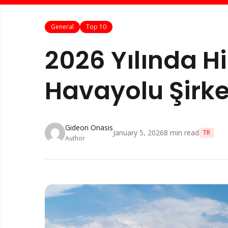
General
Top 10
2026 Yılında Hi
Havayolu Şirke
Gideon Onasis
January 5, 2026
8
min read
TR
Author