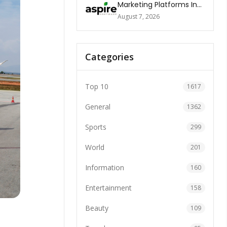
Marketing Platforms In
The World 2026
August 7, 2026
Categories
Top 10
1617
General
1362
Sports
299
World
201
Information
160
Entertainment
158
Beauty
109