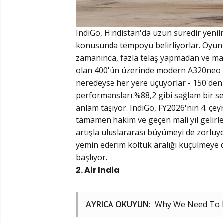
IndiGo, Hindistan'da uzun süredir yenil
konusunda tempoyu belirliyorlar. Oyun p
zamanında, fazla telaş yapmadan ve mak
olan 400'ün üzerinde modern A320neo v
neredeyse her yere uçuyorlar - 150'den 
performansları %88,2 gibi sağlam bir sev
anlam taşıyor. IndiGo, FY2026'nın 4. çey
tamamen hakim ve geçen mali yıl gelirle
artışla uluslararası büyümeyi de zorluy
yemin ederim koltuk aralığı küçülmeye 
başlıyor.
2. Air India
AYRICA OKUYUN:
Why We Need To R