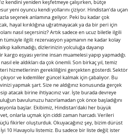
ız kendini yeniden keşfetmeye çalışırken, bütçe
 cesur yeni oyuncu kendi yollarını çiziyor. Hindistan'da uçan
azla seçenek anlamına geliyor. Peki bu kadar çok
k, hayal kırıklığına uğratmayacak ya da bir peri için
lanı nasıl seçersiniz? Artık sadece en ucuz biletle ilgili
şin tümüyle ilgili: rezervasyon yapmanın ne kadar kolay
kıp kalkmadığı, dizlerinizin yolculuğa dayanıp
r kargo eşyası yerine insan muamelesi yapıp yapmadığı.
nasıl ele aldıkları da çok önemli. Son birkaç yıl, temiz
teri hizmetlerinin gerekliliğini gerçekten gösterdi. Sektör
 çıkıyor ve kıdemliler güncel kalmak için çabalıyor. Bu
vinizi yapmak şart. Size ne aldığınız konusunda gerçek
ip atacak birine ihtiyacınız var. İşte burada devreye
olculuğun bavulunuzu hazırlamadan çok önce başladığını
ervasyonla başlar. Ekibimiz, Hindistan'daki her büyük
evet, onlarla uçmak için ciddi zaman harcadı. Verileri
üçlü fikirler oluşturduk. Okuyacağınız şey, bizim dürüst
i 10 Havayolu listemiz. Bu sadece bir liste değil; ister