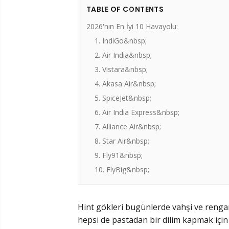
TABLE OF CONTENTS
2026'nın En İyi 10 Havayolu:
1. IndiGo&nbsp;
2. Air India&nbsp;
3. Vistara&nbsp;
4. Akasa Air&nbsp;
5. SpiceJet&nbsp;
6. Air India Express&nbsp;
7. Alliance Air&nbsp;
8. Star Air&nbsp;
9. Fly91&nbsp;
10. FlyBig&nbsp;
Hint gökleri bugünlerde vahşi ve rengare
hepsi de pastadan bir dilim kapmak için 