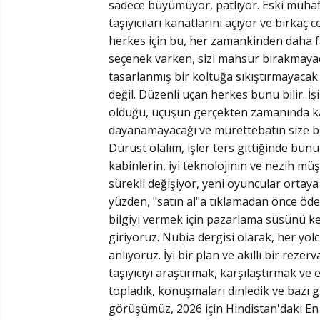
sadece büyümüyor, patlıyor. Eski muhaf
taşıyıcıları kanatlarını açıyor ve birkaç
herkes için bu, her zamankinden daha f
seçenek varken, sizi mahsur bırakmayaca
tasarlanmış bir koltuğa sıkıştırmayacak o
değil. Düzenli uçan herkes bunu bilir. İ
olduğu, uçuşun gerçekten zamanında kal
dayanamayacağı ve mürettebatın size bi
Dürüst olalım, işler ters gittiğinde bunu 
kabinlerin, iyi teknolojinin ve nezih müş
sürekli değişiyor, yeni oyuncular ortaya
yüzden, "satın al"a tıklamadan önce öde
bilgiyi vermek için pazarlama süsünü kes
giriyoruz. Nubia dergisi olarak, her y
anlıyoruz. İyi bir plan ve akıllı bir rez
taşıyıcıyı araştırmak, karşılaştırmak ve 
topladık, konuşmaları dinledik ve bazı g
görüşümüz, 2026 için Hindistan'daki En İy