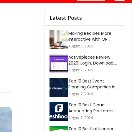
Latest Posts
Making Recipes More
Interactive with QR
Codes
August 7, 2026
Activepieces Review
2026: Login, Download,
AI, Pricing, Automation &
August 7, 2026
FAQs
Top 10 Best Event
Planning Companies In
The World 2026
August 7, 2026
Top 10 Best Cloud
Accounting Platforms In
The World 2026
August 7, 2026
Top 10 Best Influencer