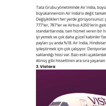
Tata Grubu yönetiminde Air India, büyü
büyükannenizin Air India'sı değil; tamame
Değişiklikleri her yerde görüyorsunuz: 
777'ler, 787'ler ve Airbus A350'lerin gel
standartlarında, tam hizmet veren bir h
iyi yemek ve çok daha güzel kabinler f
payları şu anda %18. Air India, Hindistan
iyileştirmek için çok çalışıyor. Deniyorl
saklandığı hissi var. Bazı eski uçaklard
dönüş gibi hissettiren ara sıra yaşana
3. Vistara