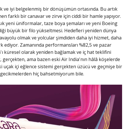
k ve iyi belgelenmiş bir dönüşümün ortasında. Bu artık
n farklı bir canavar ve zirve için ciddi bir hamle yapıyor.
şık yeni üniformalar, taze boya şemaları ve yeni Boeing
diği büyük bir filo yükseltmesi. Hedefleri yeniden dünya
avayolu olmak ve yolcular şimdiden daha iyi hizmet, daha
ark ediyor. Zamanında performansları %82,5 ve pazar
'ı küresel olarak yeniden bağlamak ve iç hat teklifini
ar, gerçekten, ama bazen eski Air India'nın hâlâ köşelerde
aki uçak içi eğlence sistemi gerçekten üzücü ve geçmişe bir
n gecikmelerden hiç bahsetmiyorum bile.