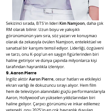
Sekizinci sırada, BTS'in lideri
Kim Namjoon
, daha çok
RM olarak bilinir. Uzun boyu ve yakışıklı
görünümünün yanı sıra, söz yazarı ve konuşmacı
olarak da zekasıyla övülen Namjoon, entelektüel ve
sanatsal bir karışımı temsil ediyor. Liderliği, özgüveni
ve tarzı, onu K-pop'un en saygın figürlerinden biri
haline getiriyor ve dünya çapında milyonlarca kişi
tarafından hayranlıkla izleniyor.
9. Aaron Pierre
İngiliz aktör
Aaron Pierre
, cesur hatları ve etkileyici
ekran varlığı ile dokuzuncu sırayı alıyor. Hem film
hem de televizyon alanındaki güçlü performanslarıyla
Aaron, Hollywood'un yükselen yıldızlarından biri
haline geliyor. Çarpıcı görünümü ve inkar edilemez
yeteneği, onu 2025'in en çok hayranlık duyulan