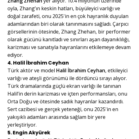
Zhang Zhehan
yer alıyor. 10.4 milyonun üzerinde
oyla, Zhang’ın keskin hatları, büyüleyici varlığı ve
doğal zarafeti, onu 2025'in en çok hayranlık duyulan
adamlarından biri olarak tanınmasını sağladı. Çarpıcı
görsellerinin ötesinde, Zhang Zhehan, bir performer
olarak gücünü kanıtladı ve sınırları aşan dayanıklılığı,
karizması ve sanatıyla hayranlarını etkilemeye devam
ediyor.
4. Halil İbrahim Ceyhan
Türk aktör ve model
Halil İbrahim Ceyhan
, etkileyici
varlığı ve ateşli görünümü ile dördüncü sırayı alıyor.
Türk dramalarında güçlü ekran varlığı ile tanınan
Halil’in derin karizması ve içten performansları, onu
Orta Doğu ve ötesinde sadık hayranlar kazandırdı.
Sert cazibesi ve gerçek yeteneği, onu 2025'in en
yakışıklı adamları arasında sağlam bir yere
yerleştiriyor.
5. Engin Akyürek