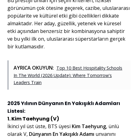
Bu prestijli unvan için seçim kriterleri, fiziksel
görünümün çok ötesine geçerek, cazibe, uluslararası
popülarite ve kültürel etki gibi özellikleri dikkate
almaktadır. Her aday, güzellik, yetenek ve küresel
etki açısından benzersiz bir kombinasyona sahiptir
ve bu yılki ilk on, uluslararası süperstarların gerçek
bir kutlamasıdır.
AYRICA OKUYUN:
Top 10 Best Hospitality Schools
In The World (2026 Update): Where Tomorrow's
Leaders Train
2025 Yılının Dünyanın En Yakışıklı Adamları
Listesi:
1. Kim Taehyung (V)
İkinci yıl üst üste, BTS üyesi
Kim Taehyung
, ünlü
olarak V,
Dünyanın En Yakışıklı Adamı
unvanını