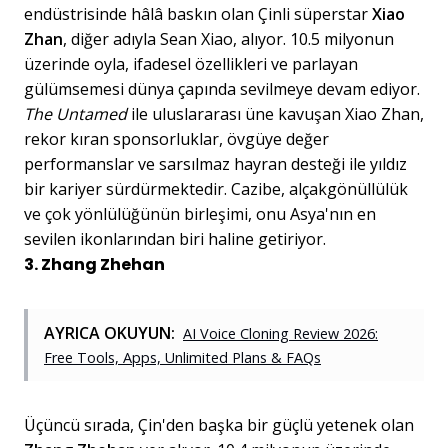
endüstrisinde hâlâ baskın olan Çinli süperstar
Xiao
Zhan
, diğer adıyla Sean Xiao, alıyor. 10.5 milyonun
üzerinde oyla, ifadesel özellikleri ve parlayan
gülümsemesi dünya çapında sevilmeye devam ediyor.
The Untamed
ile uluslararası üne kavuşan Xiao Zhan,
rekor kıran sponsorluklar, övgüye değer
performanslar ve sarsılmaz hayran desteği ile yıldız
bir kariyer sürdürmektedir. Cazibe, alçakgönüllülük
ve çok yönlülüğünün birleşimi, onu Asya'nın en
sevilen ikonlarından biri haline getiriyor.
3. Zhang Zhehan
AYRICA OKUYUN:
AI Voice Cloning Review 2026:
Free Tools, Apps, Unlimited Plans & FAQs
Üçüncü sırada, Çin'den başka bir güçlü yetenek olan