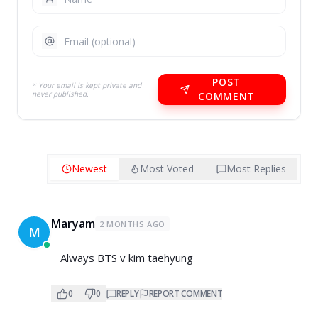
POST
* Your email is kept private and
never published.
COMMENT
Newest
Most Voted
Most Replies
Maryam
2 MONTHS AGO
M
Always BTS v kim taehyung
0
0
REPLY
REPORT COMMENT