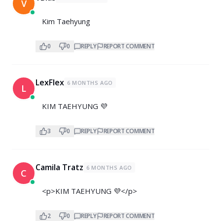
V
Kim Taehyung
0
0
REPLY
REPORT COMMENT
LexFlex
6 MONTHS AGO
L
KIM TAEHYUNG 💜
3
0
REPLY
REPORT COMMENT
Camila Tratz
6 MONTHS AGO
C
<p>KIM TAEHYUNG 💜</p>
2
0
REPLY
REPORT COMMENT