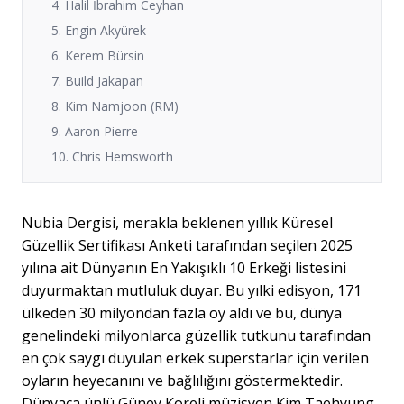
4. Halil İbrahim Ceyhan
5. Engin Akyürek
6. Kerem Bürsin
7. Build Jakapan
8. Kim Namjoon (RM)
9. Aaron Pierre
10. Chris Hemsworth
Nubia Dergisi, merakla beklenen yıllık Küresel
Güzellik Sertifikası Anketi tarafından seçilen 2025
yılına ait Dünyanın En Yakışıklı 10 Erkeği listesini
duyurmaktan mutluluk duyar. Bu yılki edisyon, 171
ülkeden 30 milyondan fazla oy aldı ve bu, dünya
genelindeki milyonlarca güzellik tutkunu tarafından
en çok saygı duyulan erkek süperstarlar için verilen
oyların heyecanını ve bağlılığını göstermektedir.
Dünyaca ünlü Güney Koreli müzisyen Kim Taehyung,