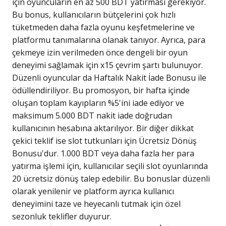
için oyuncuların en az 500 BDT yatırması gerekiyor.
Bu bonus, kullanıcıların bütçelerini çok hızlı
tüketmeden daha fazla oyunu keşfetmelerine ve
platformu tanımalarına olanak tanıyor. Ayrıca, para
çekmeye izin verilmeden önce dengeli bir oyun
deneyimi sağlamak için x15 çevrim şartı bulunuyor.
Düzenli oyuncular da Haftalık Nakit İade Bonusu ile
ödüllendiriliyor. Bu promosyon, bir hafta içinde
oluşan toplam kayıpların %5'ini iade ediyor ve
maksimum 5.000 BDT nakit iade doğrudan
kullanıcının hesabına aktarılıyor. Bir diğer dikkat
çekici teklif ise slot tutkunları için Ücretsiz Dönüş
Bonusu'dur. 1.000 BDT veya daha fazla her para
yatırma işlemi için, kullanıcılar seçili slot oyunlarında
20 ücretsiz dönüş talep edebilir. Bu bonuslar düzenli
olarak yenilenir ve platform ayrıca kullanıcı
deneyimini taze ve heyecanlı tutmak için özel
sezonluk teklifler duyurur.