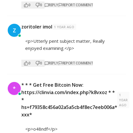
0
0
REPLY
REPORT COMMENT
zoritoler imol
1 YEAR AGO
Z
<p>Utterly pent subject matter, Really
enjoyed examining.</p>
0
0
REPLY
REPORT COMMENT
* * * Get Free Bitcoin Now:
*
https://clinvia.com/index.php?k8vxoz * *
1
*
YEAR
AGO
hs=f79358c456a02a5a5cb4f8ec7eeb006a*
ххх*
<p>o48ndf</p>