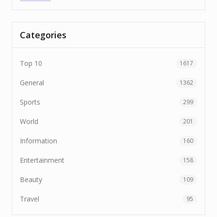
Categories
Top 10
1617
General
1362
Sports
299
World
201
Information
160
Entertainment
158
Beauty
109
Travel
95