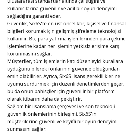
uluslararası standartlar altında çalıştığını ve
kullanıcılarına güvenilir ve adil bir oyun deneyimi
sağladığını garanti eder.
Güvenlik, Six6S'te en üst önceliktir; kişisel ve finansal
bilgileri korumak için gelişmiş şifreleme teknolojisi
kullanılır. Bu, para yatırma işlemlerinden para çekme
işlemlerine kadar her işlemin yetkisiz erişime karşı
korunmasını sağlar.
Müşteriler, tüm işlemlerin katı düzenleyici kurallara
uyduğunu bilerek fonlarının güvende olduğundan
emin olabilirler. Ayrıca, Six6S lisans gerekliliklerine
uyumu sürdürmek için düzenli denetimlerden geçer,
bu da onun bahisçiler için güvenilir bir platform
olarak itibarını daha da pekiştirir.
Sağlam bir lisanslama çerçevesi ve son teknoloji
güvenlik önlemlerinin birleşimi, Six6S'in
müşterilerine güvenli ve keyifli bir oyun deneyimi
sunmasını sağlar.