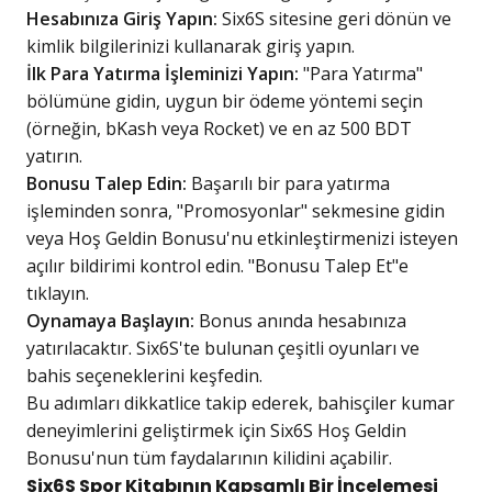
Hesabınıza Giriş Yapın:
Six6S sitesine geri dönün ve
kimlik bilgilerinizi kullanarak giriş yapın.
İlk Para Yatırma İşleminizi Yapın:
"Para Yatırma"
bölümüne gidin, uygun bir ödeme yöntemi seçin
(örneğin, bKash veya Rocket) ve en az 500 BDT
yatırın.
Bonusu Talep Edin:
Başarılı bir para yatırma
işleminden sonra, "Promosyonlar" sekmesine gidin
veya Hoş Geldin Bonusu'nu etkinleştirmenizi isteyen
açılır bildirimi kontrol edin. "Bonusu Talep Et"e
tıklayın.
Oynamaya Başlayın:
Bonus anında hesabınıza
yatırılacaktır. Six6S'te bulunan çeşitli oyunları ve
bahis seçeneklerini keşfedin.
Bu adımları dikkatlice takip ederek, bahisçiler kumar
deneyimlerini geliştirmek için Six6S Hoş Geldin
Bonusu'nun tüm faydalarının kilidini açabilir.
Six6S Spor Kitabının Kapsamlı Bir İncelemesi