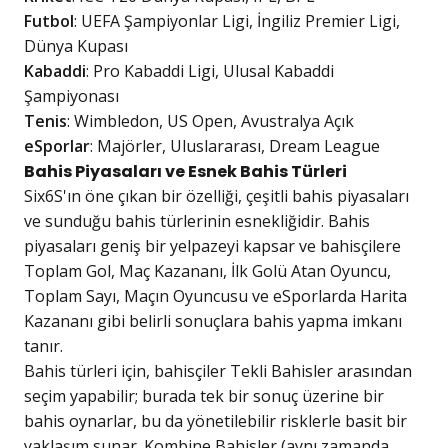
Futbol
: UEFA Şampiyonlar Ligi, İngiliz Premier Ligi,
Dünya Kupası
Kabaddi
: Pro Kabaddi Ligi, Ulusal Kabaddi
Şampiyonası
Tenis
: Wimbledon, US Open, Avustralya Açık
eSporlar
: Majörler, Uluslararası, Dream League
Bahis Piyasaları ve Esnek Bahis Türleri
Six6S'ın öne çıkan bir özelliği, çeşitli bahis piyasaları
ve sunduğu bahis türlerinin esnekliğidir. Bahis
piyasaları geniş bir yelpazeyi kapsar ve bahisçilere
Toplam Gol, Maç Kazananı, İlk Golü Atan Oyuncu,
Toplam Sayı, Maçın Oyuncusu ve eSporlarda Harita
Kazananı gibi belirli sonuçlara bahis yapma imkanı
tanır.
Bahis türleri için, bahisçiler Tekli Bahisler arasından
seçim yapabilir; burada tek bir sonuç üzerine bir
bahis oynarlar, bu da yönetilebilir risklerle basit bir
yaklaşım sunar. Kombine Bahisler (aynı zamanda