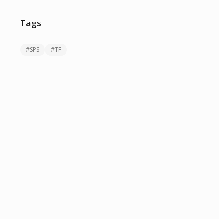
Tags
#
SPS
#
TF