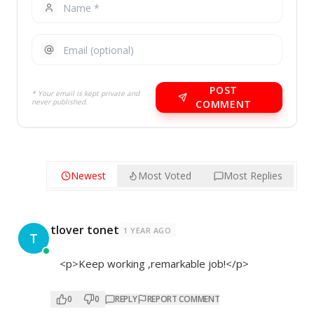
POST
* Your email is kept private and
never published.
COMMENT
Newest
Most Voted
Most Replies
tlover tonet
1 YEAR AGO
T
<p>Keep working ,remarkable job!</p>
0
0
REPLY
REPORT COMMENT