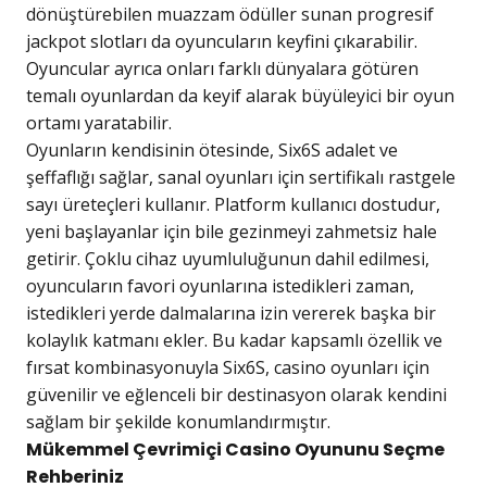
dönüştürebilen muazzam ödüller sunan progresif
jackpot slotları da oyuncuların keyfini çıkarabilir.
Oyuncular ayrıca onları farklı dünyalara götüren
temalı oyunlardan da keyif alarak büyüleyici bir oyun
ortamı yaratabilir.
Oyunların kendisinin ötesinde, Six6S adalet ve
şeffaflığı sağlar, sanal oyunları için sertifikalı rastgele
sayı üreteçleri kullanır. Platform kullanıcı dostudur,
yeni başlayanlar için bile gezinmeyi zahmetsiz hale
getirir. Çoklu cihaz uyumluluğunun dahil edilmesi,
oyuncuların favori oyunlarına istedikleri zaman,
istedikleri yerde dalmalarına izin vererek başka bir
kolaylık katmanı ekler. Bu kadar kapsamlı özellik ve
fırsat kombinasyonuyla Six6S, casino oyunları için
güvenilir ve eğlenceli bir destinasyon olarak kendini
sağlam bir şekilde konumlandırmıştır.
Mükemmel Çevrimiçi Casino Oyununu Seçme
Rehberiniz