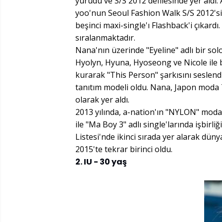
yürüdü ve S/S 2012 defilesinde yer aldı
yoo'nun Seoul Fashion Walk S/S 2012'si
beşinci maxi-single'ı Flashback'i çıkardı
sıralanmaktadır.
Nana'nın üzerinde "Eyeline" adlı bir solo
Hyolyn, Hyuna, Hyoseong ve Nicole ile b
kurarak "This Person" şarkısını seslendi
tanıtım modeli oldu. Nana, Japon moda 
olarak yer aldı.
2013 yılında, a-nation'ın "NYLON" mod
ile "Ma Boy 3" adlı single'larında işbirl
Listesi'nde ikinci sırada yer alarak dün
2015'te tekrar birinci oldu.
2. IU - 30 yaş