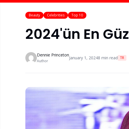
Beauty
Celebrities
Top 10
2024'ün En Güze
Dennie Princeton
January 1, 2024
8
min read
TR
Author