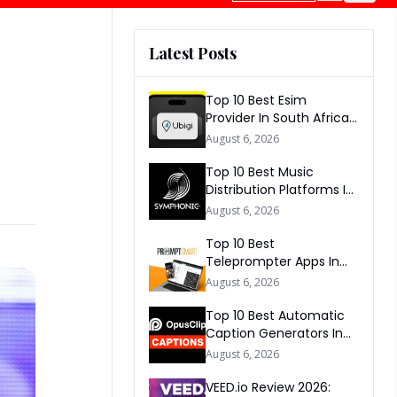
Latest Posts
Top 10 Best Esim
Provider In South Africa
2026
August 6, 2026
Top 10 Best Music
Distribution Platforms In
The World 2026
August 6, 2026
Top 10 Best
Teleprompter Apps In
2026
August 6, 2026
Top 10 Best Automatic
Caption Generators In
The World 2026
August 6, 2026
VEED.io Review 2026: