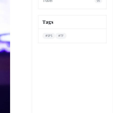
Travel
95
Tags
#
SPS
#
TF