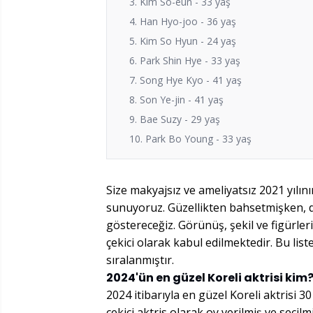
3. Kim So-eun - 33 yaş
4. Han Hyo-joo - 36 yaş
5. Kim So Hyun - 24 yaş
6. Park Shin Hye - 33 yaş
7. Song Hye Kyo - 41 yaş
8. Son Ye-jin - 41 yaş
9. Bae Suzy - 29 yaş
10. Park Bo Young - 33 yaş
Size makyajsız ve ameliyatsız 2021 yılını
sunuyoruz. Güzellikten bahsetmişken, do
göstereceğiz. Görünüş, şekil ve figürle
çekici olarak kabul edilmektedir. Bu lis
sıralanmıştır.
2024'ün en güzel Koreli aktrisi kim
2024 itibarıyla en güzel Koreli aktrisi 
çekici aktris olarak oy verilmiş ve seçilmi