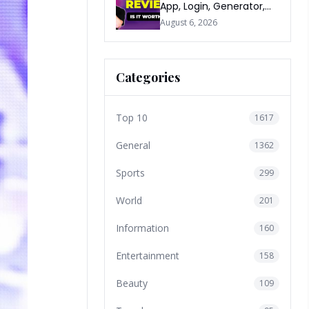
App, Login, Generator,
Download, AI & FAQs
August 6, 2026
Categories
Top 10
1617
General
1362
Sports
299
World
201
Information
160
Entertainment
158
Beauty
109