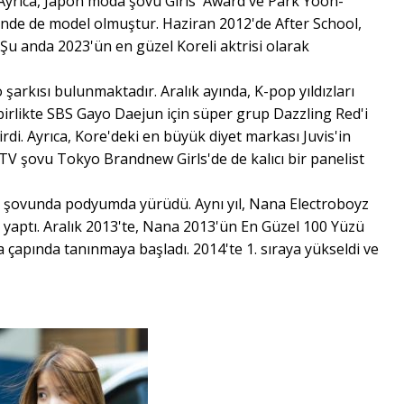
. Ayrıca, Japon moda şovu Girls' Award ve Park Yoon-
nde de model olmuştur. Haziran 2012'de After School,
. Şu anda 2023'ün en güzel Koreli aktrisi olarak
 şarkısı bulunmaktadır. Aralık ayında, K-pop yıldızları
irlikte SBS Gayo Daejun için süper grup Dazzling Red'i
rdi. Ayrıca, Kore'deki en büyük diyet markası Juvis'in
TV şovu Tokyo Brandnew Girls'de de kalıcı bir panelist
a şovunda podyumda yürüdü. Aynı yıl, Nana Electroboyz
iği yaptı. Aralık 2013'te, Nana 2013'ün En Güzel 100 Yüzü
ya çapında tanınmaya başladı. 2014'te 1. sıraya yükseldi ve