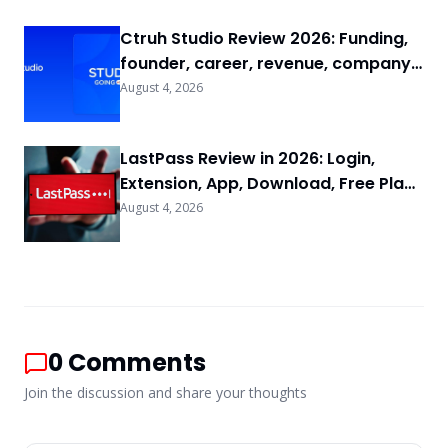
Ctruh Studio Review 2026: Funding,
founder, career, revenue, company
background & FAQs
August 4, 2026
LastPass Review in 2026: Login,
Extension, App, Download, Free Plan
& FAQs
August 4, 2026
0
Comments
Join the discussion and share your thoughts