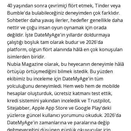
40 yaşından sonra çevrimiçi flört etmek, Tinder veya
Bumble'da bulabileceğiniz deneyimden çok farklıdır.
Sohbetler daha yavaş ilerler, hedefler genellikle daha
nettir ve çoğu insan oyun oynamak için orada
değildir. İşte DateMyAge'in yıllardır doldurmaya
çalıştığı boşluk tam olarak budur ve 2026'da
platform, olgun flört alanında hâlâ en çok konuşulan
isimlerden biridir.
Nubia Magazine olarak, bu heyecanın deneyimle hâlâ
örtüşüp örtüşmediğini bilmek istedik. Bu yüzden
ekibimiz bu inceleme için DateMyAge'in tüm
yolculuğunu deneyimledi. Hem web hem de mobilde
hesaplar oluşturduk, ücretsiz katmanı test ettik,
kredi sistemini yakından inceledik ve Trustpilot,
Sitejabber, Apple App Store ve Google Play'deki
yüzlerce güncel kullanıcı yorumunu okuduk. 2026'da
DateMyAge'in zamanlarına ve paralarına değip
değmeyeceğini düşünen günlük okuyucular için