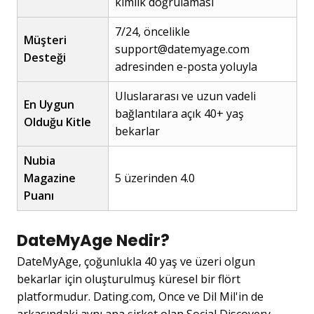
kimlik doğrulaması
7/24, öncelikle
Müşteri
support@datemyage.com
Desteği
adresinden e-posta yoluyla
Uluslararası ve uzun vadeli
En Uygun
bağlantılara açık 40+ yaş
Olduğu Kitle
bekarlar
Nubia
Magazine
5 üzerinden 4.0
Puanı
DateMyAge Nedir?
DateMyAge, çoğunlukla 40 yaş ve üzeri olgun
bekarlar için oluşturulmuş küresel bir flört
platformudur. Dating.com, Once ve Dil Mil'in de