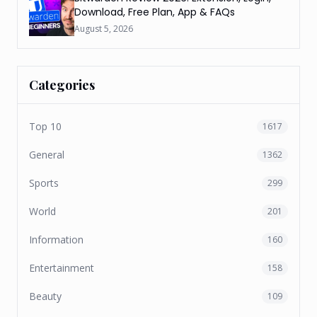
Download, Free Plan, App & FAQs
August 5, 2026
Categories
Top 10
1617
General
1362
Sports
299
World
201
Information
160
Entertainment
158
Beauty
109