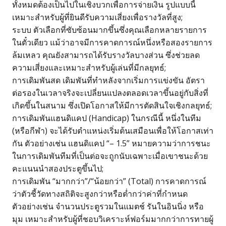
ทั้งหมดต้องเป็นไปในเชิงบวกเพื่อการจ่ายเงิน รูปแบบนี้
เหมาะสำหรับผู้ที่ยินดีรับความเสี่ยงเพื่อรางวัลที่สูง;
ระบบ ตัวเลือกที่ซับซ้อนมากขึ้นซึ่งคุณเลือกหลายรายการ
ในตั๋วเดียว แม้ว่าอาจมีการคาดการณ์หนึ่งหรือสองรายการ
ล้มเหลว คุณยังสามารถได้รับรางวัลบางส่วน ซึ่งช่วยลด
ความเสี่ยงและเหมาะสำหรับผู้เล่นที่มีกลยุทธ์;
การเดิมพันสด เดิมพันที่ทำหลังจากเริ่มการแข่งขัน อัตรา
ต่อรองในเวลาจริงจะเปลี่ยนแปลงตลอดเวลาขึ้นอยู่กับสิ่งที่
เกิดขึ้นในสนาม ซึ่งเปิดโอกาสให้มีการตัดสินใจเชิงกลยุทธ์;
การเดิมพันแฮนดิแคป (Handicap) ในกรณีนี้ หนึ่งในทีม
(หรือกีฬา) จะได้รับตำแหน่งเริ่มต้นเสมือนเพื่อให้โอกาสเท่า
กัน ตัวอย่างเช่น แฮนดิแคป “– 1.5” หมายความว่าการชนะ
ในการเดิมพันทีมที่เป็นต่อจะถูกนับเฉพาะเมื่อเขาชนะด้วย
คะแนนนำสองประตูขึ้นไป;
การเดิมพัน “มากกว่า”/“น้อยกว่า” (Total) การคาดการณ์
ว่าตัวชี้วัดทางสถิติจะสูงกว่าหรือต่ำกว่าค่าที่กำหนด
ตัวอย่างเช่น จำนวนประตูรวมในแมตช์ รันในอินนิ่ง หรือ
มุม เหมาะสำหรับผู้ที่ชอบวิเคราะห์ฟอร์มมากกว่าการทายผู้