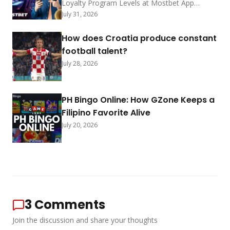
Exclusive Privileges
Loyalty Program Levels at Mostbet App
Pakistan feature ten tiers with coin exchange
July 31, 2026
rates, point earning methods, deposit
bonuses, status rewards, promo shop prizes,
How does Croatia produce constant
redemption steps, and progress tracking for
football talent?
2026.
July 28, 2026
PH Bingo Online: How GZone Keeps a
Filipino Favorite Alive
July 20, 2026
3
Comments
Join the discussion and share your thoughts