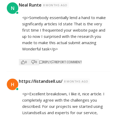
Neal Runte
8 MONTHS AGO
N
<p>Somebody essentially lend a hand to make
significantly articles Id state That is the very
first time I frequented your website page and
up to now I surprised with the research you
made to make this actual submit amazing
Wonderful task</p>
0
0
REPLY
REPORT COMMENT
https://listandsell.us/
8 MONTHS AGO
H
<p>Excellent breakdown, I like it, nice article. I
completely agree with the challenges you
described. For our projects we started using
Listandsell.us and experts for our service,