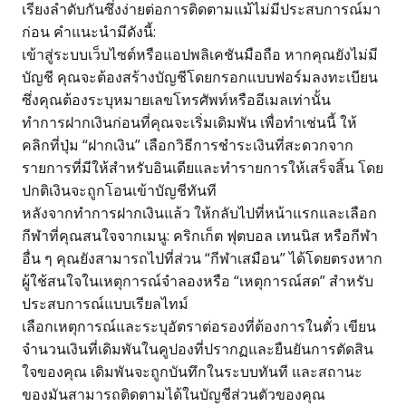
เรียงลำดับกันซึ่งง่ายต่อการติดตามแม้ไม่มีประสบการณ์มา
ก่อน คำแนะนำมีดังนี้:
เข้าสู่ระบบเว็บไซต์หรือแอปพลิเคชันมือถือ หากคุณยังไม่มี
บัญชี คุณจะต้องสร้างบัญชีโดยกรอกแบบฟอร์มลงทะเบียน
ซึ่งคุณต้องระบุหมายเลขโทรศัพท์หรืออีเมลเท่านั้น
ทำการฝากเงินก่อนที่คุณจะเริ่มเดิมพัน เพื่อทำเช่นนี้ ให้
คลิกที่ปุ่ม “ฝากเงิน” เลือกวิธีการชำระเงินที่สะดวกจาก
รายการที่มีให้สำหรับอินเดียและทำรายการให้เสร็จสิ้น โดย
ปกติเงินจะถูกโอนเข้าบัญชีทันที
หลังจากทำการฝากเงินแล้ว ให้กลับไปที่หน้าแรกและเลือก
กีฬาที่คุณสนใจจากเมนู: คริกเก็ต ฟุตบอล เทนนิส หรือกีฬา
อื่น ๆ คุณยังสามารถไปที่ส่วน “กีฬาเสมือน” ได้โดยตรงหาก
ผู้ใช้สนใจในเหตุการณ์จำลองหรือ “เหตุการณ์สด” สำหรับ
ประสบการณ์แบบเรียลไทม์
เลือกเหตุการณ์และระบุอัตราต่อรองที่ต้องการในตั๋ว เขียน
จำนวนเงินที่เดิมพันในคูปองที่ปรากฏและยืนยันการตัดสิน
ใจของคุณ เดิมพันจะถูกบันทึกในระบบทันที และสถานะ
ของมันสามารถติดตามได้ในบัญชีส่วนตัวของคุณ