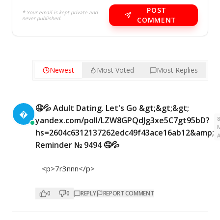
POST
* Your email is kept private and
never published.
COMMENT
Newest
Most Voted
Most Replies
🤤💦 Adult Dating. Let's Go &gt;&gt;&gt;

yandex.com/poll/LZW8GPQdJg3xe5C7gt95bD?
hs=2604c6312137262edc49f43ace16ab12&amp;
Reminder № 9494 🤤💦
<p>7r3nnn</p>
0
0
REPLY
REPORT COMMENT