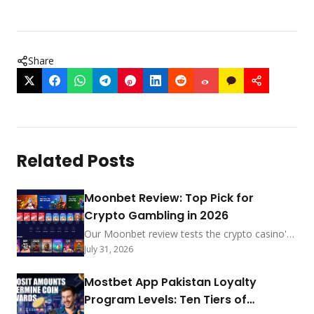
Share
Related Posts
Moonbet Review: Top Pick for
Crypto Gambling in 2026
Our Moonbet review tests the crypto casino's
sub-5-min payouts, no-KYC-under-$2,000
July 31, 2026
policy, and MoonRake rewards. See how it
ranks among 2026's best.
Mostbet App Pakistan Loyalty
Program Levels: Ten Tiers of