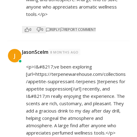
anyone who appreciates aromatic wellness
tools.</p>
0
0
REPLY
REPORT COMMENT
JasonScelm
8 MONTHS AGO
J
<p>I&#8217;ve been exploring
[url=
https://terpenewarehouse.com/collections
/appetite-suppressant-terpenes
]terpenes for
appetite suppression[/url] recently, and
I&#8217;m really enjoying the experience. The
scents are rich, customary, and pleasant. They
add a gracious drink to my day after day drill,
helping congeal the atmosphere and
atmosphere. A large find after anyone who
appreciates perfumed wellness tools.</p>