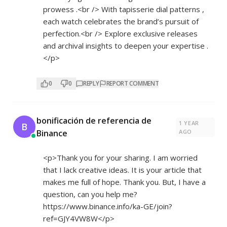
prowess .<br /> With tapisserie dial patterns ,
each watch celebrates the brand’s pursuit of
perfection.<br /> Explore exclusive releases
and archival insights to deepen your expertise .
</p>
0
0
REPLY
REPORT COMMENT
bonificación de referencia de
1 YEAR
B
Binance
AGO
<p>Thank you for your sharing. I am worried
that I lack creative ideas. It is your article that
makes me full of hope. Thank you. But, I have a
question, can you help me?
https://www.binance.info/ka-GE/join?
ref=GJY4VW8W</p>