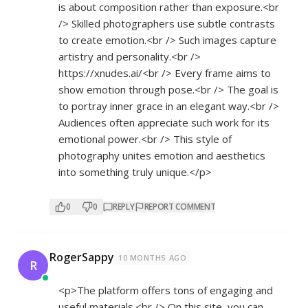
is about composition rather than exposure.<br
/> Skilled photographers use subtle contrasts
to create emotion.<br /> Such images capture
artistry and personality.<br />
https://xnudes.ai/<br
/> Every frame aims to
show emotion through pose.<br /> The goal is
to portray inner grace in an elegant way.<br />
Audiences often appreciate such work for its
emotional power.<br /> This style of
photography unites emotion and aesthetics
into something truly unique.</p>
0
0
REPLY
REPORT COMMENT
RogerSappy
10 MONTHS AGO
R
<p>The platform offers tons of engaging and
useful materials.<br /> On this site, you can