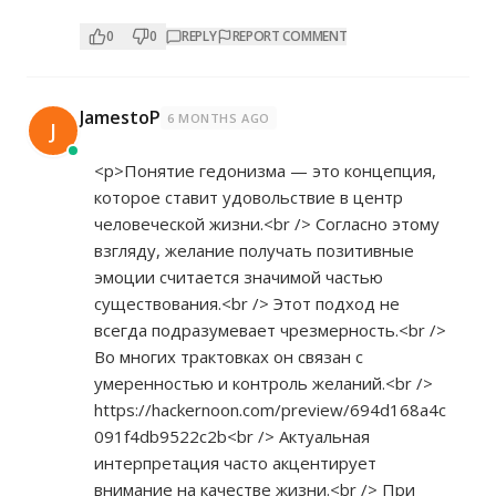
0
0
REPLY
REPORT COMMENT
JamestoP
6 MONTHS AGO
J
<p>Понятие гедонизма — это концепция,
которое ставит удовольствие в центр
человеческой жизни.<br /> Согласно этому
взгляду, желание получать позитивные
эмоции считается значимой частью
существования.<br /> Этот подход не
всегда подразумевает чрезмерность.<br />
Во многих трактовках он связан с
умеренностью и контроль желаний.<br />
https://hackernoon.com/preview/694d168a4c
091f4db9522c2b<br
/> Актуальная
интерпретация часто акцентирует
внимание на качестве жизни.<br /> При