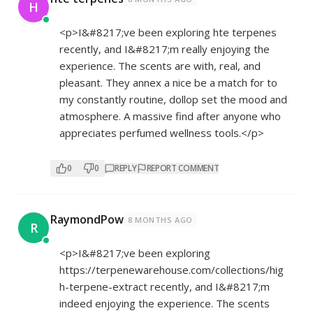
H
<p>I&#8217;ve been exploring hte terpenes
recently, and I&#8217;m really enjoying the
experience. The scents are with, real, and
pleasant. They annex a nice be a match for to
my constantly routine, dollop set the mood and
atmosphere. A massive find after anyone who
appreciates perfumed wellness tools.</p>
0
0
REPLY
REPORT COMMENT
RaymondPow
8 MONTHS AGO
R
<p>I&#8217;ve been exploring
https://terpenewarehouse.com/collections/hig
h-terpene-extract
recently, and I&#8217;m
indeed enjoying the experience. The scents