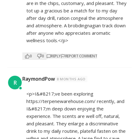
are in the chips, customary, and pleasant. They
tot up a gracious be a match for to my day
after day drill, ration congeal the atmosphere
and atmosphere. A brobdingnagian track down
after anyone who appreciates aromatic
wellness tools.</p>
0
0
REPLY
REPORT COMMENT
RaymondPow
8 MONTHS AGO
R
<p>I&#8217;ve been exploring
https://terpenewarehouse.com/
recently, and
I&#8217;m deep down enjoying the
experience. The scents are well off, natural,
and pleasant. They enlarge a discriminative
drink to my daily routine, plateful fasten on the
willing and atmosphere. A large find to save