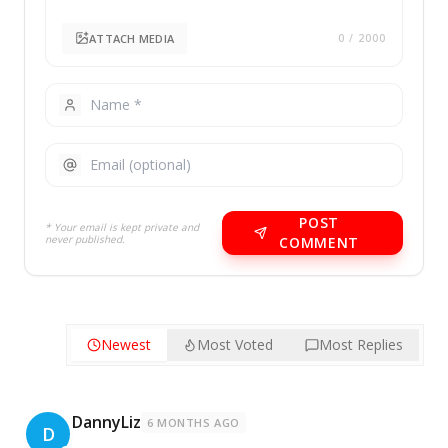
ATTACH MEDIA
0
/ 2000
POST
* Your email is kept private and
never published.
COMMENT
Newest
Most Voted
Most Replies
DannyLiz
6 MONTHS AGO
D