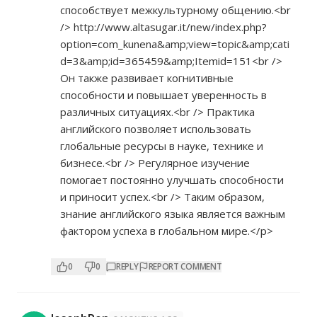
способствует межкультурному общению.<br
/>
http://www.altasugar.it/new/index.php?
option=com_kunena&amp;view=topic&amp;cati
d=3&amp;id=365459&amp;Itemid=151<br
/>
Он также развивает когнитивные
способности и повышает уверенность в
различных ситуациях.<br /> Практика
английского позволяет использовать
глобальные ресурсы в науке, технике и
бизнесе.<br /> Регулярное изучение
помогает постоянно улучшать способности
и приносит успех.<br /> Таким образом,
знание английского языка является важным
фактором успеха в глобальном мире.</p>
0
0
REPLY
REPORT COMMENT