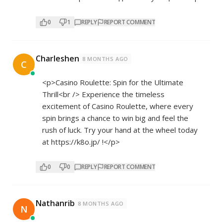
0
1
REPLY
REPORT COMMENT
Charleshen
8 MONTHS AGO
C
<p>Casino Roulette: Spin for the Ultimate
Thrill<br /> Experience the timeless
excitement of Casino Roulette, where every
spin brings a chance to win big and feel the
rush of luck. Try your hand at the wheel today
at
https://k8o.jp/
!</p>
0
0
REPLY
REPORT COMMENT
Nathanrib
8 MONTHS AGO
N