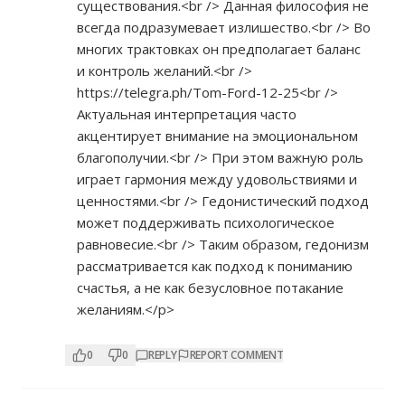
существования.<br /> Данная философия не
всегда подразумевает излишество.<br /> Во
многих трактовках он предполагает баланс
и контроль желаний.<br />
https://telegra.ph/Tom-Ford-12-25<br
/>
Актуальная интерпретация часто
акцентирует внимание на эмоциональном
благополучии.<br /> При этом важную роль
играет гармония между удовольствиями и
ценностями.<br /> Гедонистический подход
может поддерживать психологическое
равновесие.<br /> Таким образом, гедонизм
рассматривается как подход к пониманию
счастья, а не как безусловное потакание
желаниям.</p>
0
0
REPLY
REPORT COMMENT