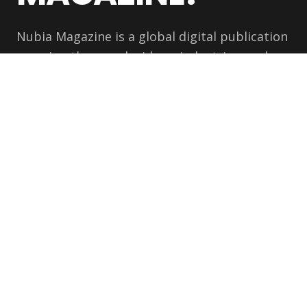
Nubia Magazine is a global digital publication
covering the people, ideas, industries, and
cultural movements shaping the modern
world
NEWSLETTER
Get the latest stories delivered to your inbox.
Subscribe
CATEGORIES
COMPANY