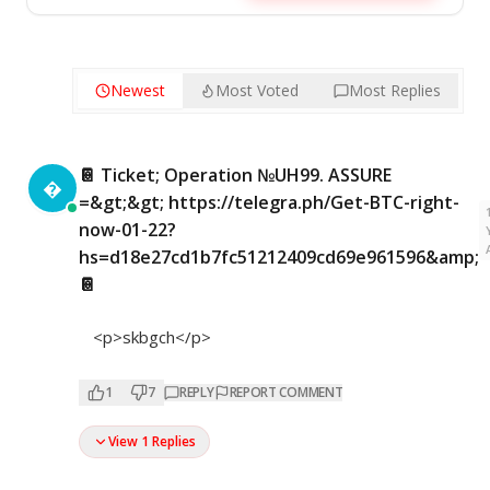
Newest
Most Voted
Most Replies
📔 Ticket; Operation №UH99. ASSURE

=&gt;&gt; https://telegra.ph/Get-BTC-right-
now-01-22?
hs=d18e27cd1b7fc51212409cd69e961596&amp;
📔
<p>skbgch</p>
1
7
REPLY
REPORT COMMENT
View 1 Replies