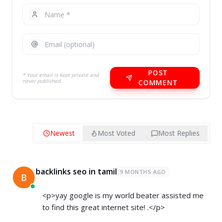
POST
* Your email is kept private and
never published.
COMMENT
Newest
Most Voted
Most Replies
backlinks seo in tamil
9 MONTHS AGO
B
<p>yay google is my world beater assisted me
to find this great internet site! .</p>