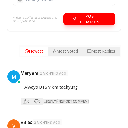
POST
* Your email is kept private and
never published.
COMMENT
Newest
Most Voted
Most Replies
Maryam
2 MONTHS AGO
M
Always BTS v kim taehyung
0
0
REPLY
REPORT COMMENT
VBias
2 MONTHS AGO
V