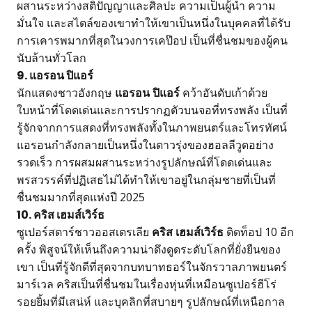
ผสานระหว่างสติปัญญาและศิลปะ ความเป็นผู้นำ ความ
มั่นใจ และสไตล์ของเขาทำให้เขาเป็นหนึ่งในบุคคลที่ได้รับ
การเคารพมากที่สุดในวงการเคป๊อป เป็นที่ชื่นชมของผู้คน
นับล้านทั่วโลก
9. แอรอน ปิแอร์
นักแสดงชาวอังกฤษ
แอรอน ปิแอร์
คว้าอันดับเก้าด้วย
ใบหน้าที่โดดเด่นและการปรากฏตัวบนจอที่ทรงพลัง เป็นที่
รู้จักจากการแสดงที่ทรงพลังทั้งในภาพยนตร์และโทรทัศน์
แอรอนกำลังกลายเป็นหนึ่งในดาวรุ่งของฮอลลีวูดอย่าง
รวดเร็ว การผสมผสานระหว่างรูปลักษณ์ที่โดดเด่นและ
พรสวรรค์ที่ปฏิเสธไม่ได้ทำให้เขาอยู่ในกลุ่มชายที่เป็นที่
ชื่นชมมากที่สุดแห่งปี 2025
10. คริส เฮมส์เวิร์ธ
ซูเปอร์สตาร์ชาวออสเตรเลีย
คริส เฮมส์เวิร์ธ
ติดท็อป 10 อีก
ครั้ง พิสูจน์ให้เห็นถึงความน่าดึงดูดระดับโลกที่ยั่งยืนของ
เขา เป็นที่รู้จักดีที่สุดจากบทบาทธอร์ในจักรวาลภาพยนตร์
มาร์เวล คริสเป็นที่ชื่นชมในเรื่องหุ่นที่เหมือนซูเปอร์ฮีโร่
รอยยิ้มที่มีเสน่ห์ และบุคลิกที่สบายๆ รูปลักษณ์ที่เหนือกาล