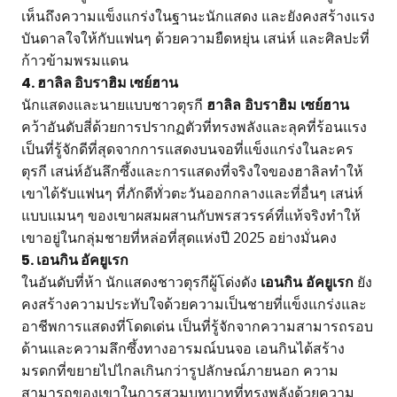
เห็นถึงความแข็งแกร่งในฐานะนักแสดง และยังคงสร้างแรง
บันดาลใจให้กับแฟนๆ ด้วยความยืดหยุ่น เสน่ห์ และศิลปะที่
ก้าวข้ามพรมแดน
4. ฮาลิล อิบราฮิม เซย์ฮาน
นักแสดงและนายแบบชาวตุรกี
ฮาลิล อิบราฮิม เซย์ฮาน
คว้าอันดับสี่ด้วยการปรากฏตัวที่ทรงพลังและลุคที่ร้อนแรง
เป็นที่รู้จักดีที่สุดจากการแสดงบนจอที่แข็งแกร่งในละคร
ตุรกี เสน่ห์อันลึกซึ้งและการแสดงที่จริงใจของฮาลิลทำให้
เขาได้รับแฟนๆ ที่ภักดีทั่วตะวันออกกลางและที่อื่นๆ เสน่ห์
แบบแมนๆ ของเขาผสมผสานกับพรสวรรค์ที่แท้จริงทำให้
เขาอยู่ในกลุ่มชายที่หล่อที่สุดแห่งปี 2025 อย่างมั่นคง
5. เอนกิน อัคยูเรก
ในอันดับที่ห้า นักแสดงชาวตุรกีผู้โด่งดัง
เอนกิน อัคยูเรก
ยัง
คงสร้างความประทับใจด้วยความเป็นชายที่แข็งแกร่งและ
อาชีพการแสดงที่โดดเด่น เป็นที่รู้จักจากความสามารถรอบ
ด้านและความลึกซึ้งทางอารมณ์บนจอ เอนกินได้สร้าง
มรดกที่ขยายไปไกลเกินกว่ารูปลักษณ์ภายนอก ความ
สามารถของเขาในการสวมบทบาทที่ทรงพลังด้วยความ