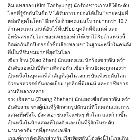
คิม แทฮยอง (Kim Taehyung) นักร้องชาวเกาหลีใต้ระดับ
โลกที่รู้จักกันในชื่อ V ได้รับการยกย่องให้เป็น "ชายหนุ่มที่
หล่อที่สุดในโลก" อีกครั้ง ด้วยคะแนนโหวตมากกว่า 10.7
ล้านคะแนน เสน่ห์อันไร้ที่เปรียบ บุคลิกที่มีเสน่ห์ และ
อิทธิพลระดับโลกของแทฮยองทำให้เขาได้รับตำแหน่งนี้
ติดต่อกันอีกปี ตอกย้ำชื่อเสียงของเขาในฐานะหนึ่งในคนดัง
ที่เป็นที่ชื่นชมมากที่สุดในโลก
เซียว จ้าน (Xiao Zhan) นักแสดงและนักร้องชาวจีน คว้า
อันดับสองเป็นปีที่สามติดต่อกัน เซียว จ้านยังคงถูกมองว่า
เป็นหนึ่งในบุคคลที่สำคัญที่สุดในวงการบันเทิงระดับโลก
ด้วยพรสวรรค์อันยอดเยี่ยม บุคลิกที่มีเสน่ห์ และอาชีพการ
งานที่หลากหลาย
จาง เจ้อหาน (Zhang Zhehan) นักแสดงชื่อดังชาวจีน คว้า
อันดับสาม จางผู้เป็นที่รู้จักจากรูปลักษณ์ที่โดดเด่นและการ
แสดงที่ตรึงใจ ยังคงเอาชนะใจแฟนๆ ทั่วโลก และก้าวขึ้น
เป็นหนึ่งในนักแสดงที่โด่งดังและเป็นที่รู้จักในระดับ
นานาชาติมากที่สุดของเอเชีย
เกณฑ์การคัดเลือกสำหรับเกียรติยศอันโด่งดังนี้ไปไกลเกิน