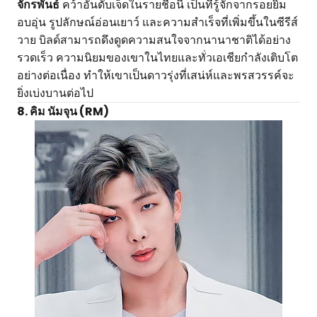
จักรพันธ์
คว้าอันดับเจ็ดในรายชื่อนี้ เป็นที่รู้จักจากรอยยิ้ม
อบอุ่น รูปลักษณ์อ่อนเยาว์ และความสำเร็จที่เพิ่มขึ้นในซีรีส์
วาย บิลด์สามารถดึงดูดความสนใจจากนานาชาติได้อย่าง
รวดเร็ว ความนิยมของเขาในไทยและทั่วเอเชียกำลังเติบโต
อย่างต่อเนื่อง ทำให้เขาเป็นดาวรุ่งที่เสน่ห์และพรสวรรค์จะ
ยิ่งเบ่งบานต่อไป
8. คิม นัมจุน (RM)