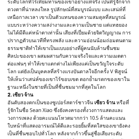
ระดับโลกที่ไร้เทียมทานของเขาอย่างแท้จริง เป็นที่รู้จักจาก
ดวงตาที่น่าหลงใหล รูปลักษณ์ที่สมบูรณ์แบบ และเสน่ห์ที่
เหนือกาลเวลา เขาเป็นตัวแทนของความสมดุลที่สมบูรณ์
แบบระหว่างความสง่างามและความเป็นชาย แต่แทฮยอง
ไม่ได้มีดีแค่หน้าตาเท่านั้น เสียงที่เปี่ยมด้วยจิตวิญญาณ การ
ปรากฏตัวบนเวทีที่ทรงพลัง และความอ่อนน้อมถ่อมตนตาม
ธรรมชาติทำให้เขาเป็นแบบอย่างที่ผู้คนนับล้านชื่นชม
ศิลปะของเขา ผสมผสานกับความจริงใจและความเมตตา
ต่อแฟนๆ ทำให้เขาแตกต่างไม่เพียงแค่เป็นขวัญใจระดับ
โลก แต่ยังเป็นบุคคลที่สร้างแรงบันดาลใจอีกครั้ง V พิสูจน์
ให้เห็นว่าเสน่ห์ของเขาไร้ขอบเขต ตอกย้ำมรดกของเขาใน
ฐานะหนึ่งในชายที่เป็นที่ชื่นชมมากที่สุดในโลก
2. เซียว จ้าน
อันดับสองตกเป็นของซูเปอร์สตาร์ชาวจีน
เซียว จ้าน
หรือที่
รู้จักในชื่อ Sean Xiao ซึ่งยังคงครองทั้งวงการแสดงและ
วงการเพลง ด้วยคะแนนโหวตมากกว่า 10.5 ล้านคะแนน
ใบหน้าที่แสดงอารมณ์ได้ดีและรอยยิ้มที่สดใสของเขายังคง
เป็นที่ชื่นชอบไปทั่วโลก หลังจากก้าวขึ้นสู่ชื่อเสียงระดับ