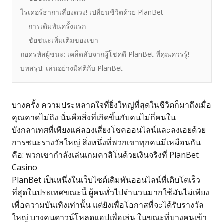
ไรเดอร์ธากาเสี่ยงดวง! เปลี่ยนชีวิตด้วย PlanBet
การเดิมพันครั้งแรก
ชัยชนะเพิ่มเติมของเขา
ถอดรหัสผู้ชนะ: เคล็ดลับจากผู้โชคดี PlanBet ที่คุณควรรู้!
บทสรุป: เล่นอย่างมีสติกับ PlanBet
บางครั้ง ความประหลาดใจที่ยิ่งใหญ่ที่สุดในชีวิตก็มาถึงเมื่อ
คุณคาดไม่ถึง นั่นคือสิ่งที่เกิดขึ้นกับคนไม่กี่คนใน
บังกลาเทศที่เพียงแค่ลองเสี่ยงโชคออนไลน์และลงเอยด้วย
การชนะรางวัลใหญ่ สิ่งหนึ่งที่พวกเขาทุกคนมีเหมือนกัน
คือ: พวกเขากำลังเล่นเกมคาสิโนด้วยเงินจริงที่
PlanBet
Casino
PlanBet เป็นหนึ่งในเว็บไซต์เดิมพันออนไลน์ที่เติบโตเร็ว
ที่สุดในประเทศขณะนี้ ผู้คนทั่วไปจำนวนมากใช้มันไม่เพียง
เพื่อความบันเทิงเท่านั้น แต่ยังเพื่อโอกาสที่จะได้รับรางวัล
ใหญ่ บางคนดาวน์โหลดแอปเพื่อเล่น ในขณะที่บางคนเข้า