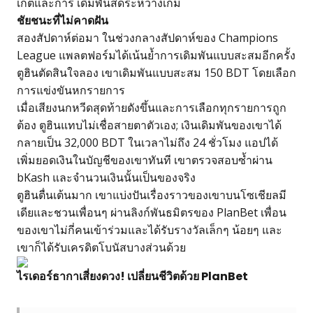
เก็ตและการ
เดิมพันสดระหว่างเกม
ชัยชนะที่ไม่คาดฝัน
สองสัปดาห์ต่อมา ในช่วงกลางสัปดาห์ของ Champions
League แพลตฟอร์มได้เน้นย้ำการเดิมพันแบบสะสมอีกครั้ง
ตูฮินตัดสินใจลอง เขาเดิมพันแบบสะสม 150 BDT โดยเลือก
การแข่งขันหกรายการ
เมื่อเสียงนกหวีดสุดท้ายดังขึ้นและการเลือกทุกรายการถูก
ต้อง ตูฮินแทบไม่เชื่อสายตาตัวเอง; เงินเดิมพันของเขาได้
กลายเป็น 32,000 BDT ในเวลาไม่ถึง 24 ชั่วโมง แอปได้
เพิ่มยอดเงินในบัญชีของเขาทันที เขาตรวจสอบซ้ำผ่าน
bKash และจำนวนเงินนั้นเป็นของจริง
ตูฮินตื่นเต้นมาก เขาแบ่งปันเรื่องราวของเขาบนโซเชียลมี
เดียและชวนเพื่อนๆ ผ่านลิงก์พันธมิตรของ PlanBet เพื่อน
ของเขาไม่กี่คนเข้าร่วมและได้รับรางวัลเล็กๆ น้อยๆ และ
เขาก็ได้รับเครดิตโบนัสบางส่วนด้วย
ไรเดอร์ธากาเสี่ยงดวง! เปลี่ยนชีวิตด้วย PlanBet