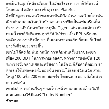
แต่เย็นวันศุกร์หนึ่ง เมื่อเขาไม่มีอะไรจะทำ เขาก็ได้ดาวน์
โหลดแอป สมัคร และเข้าสู่ระบบ PlanBet
สิ่งที่ดึงดูดความสนใจของเขาทันทีคือส่วนของคริกเก็ต
เช่น
เดียวกับคนส่วนใหญ่ในบังกลาเทศ
ราฟิกเป็นแฟนคริกเก็ต
ตัวยง เขาเติบโตมากับการดูทีม Tigers เล่น และแม้กระทั่ง
ตอนนี้ เขาก็ยังติดตามทุกซีรีส์ ไม่ว่าจะเป็น BPL หรือเกม
ระดับนานาชาติ เมื่อเขาเห็นเกมทายผลคริกเก็ตบนเว็บไซต์
บางสิ่งก็จุดประกายขึ้น
เขาไม่ได้ลงเดิมพันมากนัก การเดิมพันครั้งแรกของเขา
เพียง 200 BDT ในการทายผลสดระหว่างการแข่งขัน T20
ระหว่างบังกลาเทศและศรีลังกา ในอีกไม่กี่สัปดาห์ต่อมา รา
ฟิกเริ่มใช้แพลตฟอร์มบ่อยขึ้น เขาไม่ได้เล่นพนันหนัก ส่วน
ใหญ่ 100 หรือ 200 ตากาต่อครั้ง โดยเฉพาะอย่างยิ่งในช่วง
การแข่งขัน
เขายังสำรวจส่วนอื่นๆ ของเว็บไซต์ เขาเล่นเกมสล็อตไม่กี่
เกมและลองใช้ฟีเจอร์ "Lucky Number"
ชัยชนะ