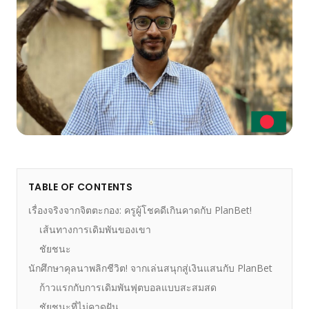
TABLE OF CONTENTS
เรื่องจริงจากจิตตะกอง: ครูผู้โชคดีเกินคาดกับ PlanBet!
เส้นทางการเดิมพันของเขา
ชัยชนะ
นักศึกษาคุลนาพลิกชีวิต! จากเล่นสนุกสู่เงินแสนกับ PlanBet
ก้าวแรกกับการเดิมพันฟุตบอลแบบสะสมสด
ชัยชนะที่ไม่คาดฝัน