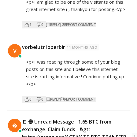
<p>I am glad to be one of the visitants on this
great internet site (:, thankyou for posting.</p>
1
0
REPLY
REPORT COMMENT
vorbelutr ioperbir
11 MONTHS AGO
V
<p>I was reading through some of your blog
posts on this site and I believe this internet
site is rattling informative ! Continue putting up.
</p>
0
0
REPLY
REPORT COMMENT
📒 🔵 Unread Message - 1.65 BTC from

exchange. Claim funds =&gt;
1