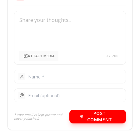
ATTACH MEDIA
0
/ 2000
POST
* Your email is kept private and
never published.
COMMENT