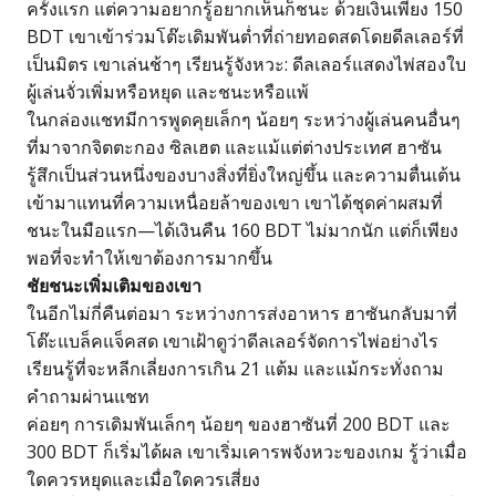
ครั้งแรก แต่ความอยากรู้อยากเห็นก็ชนะ ด้วยเงินเพียง 150
BDT เขาเข้าร่วมโต๊ะเดิมพันต่ำที่ถ่ายทอดสดโดยดีลเลอร์ที่
เป็นมิตร เขาเล่นช้าๆ เรียนรู้จังหวะ: ดีลเลอร์แสดงไพ่สองใบ
ผู้เล่นจั่วเพิ่มหรือหยุด และชนะหรือแพ้
ในกล่องแชทมีการพูดคุยเล็กๆ น้อยๆ ระหว่างผู้เล่นคนอื่นๆ
ที่มาจากจิตตะกอง ซิลเฮต และแม้แต่ต่างประเทศ ฮาซัน
รู้สึกเป็นส่วนหนึ่งของบางสิ่งที่ยิ่งใหญ่ขึ้น และความตื่นเต้น
เข้ามาแทนที่ความเหนื่อยล้าของเขา เขาได้ชุดค่าผสมที่
ชนะในมือแรก—ได้เงินคืน 160 BDT ไม่มากนัก แต่ก็เพียง
พอที่จะทำให้เขาต้องการมากขึ้น
ชัยชนะเพิ่มเติมของเขา
ในอีกไม่กี่คืนต่อมา ระหว่างการส่งอาหาร ฮาซันกลับมาที่
โต๊ะแบล็คแจ็คสด เขาเฝ้าดูว่าดีลเลอร์จัดการไพ่อย่างไร
เรียนรู้ที่จะหลีกเลี่ยงการเกิน 21 แต้ม และแม้กระทั่งถาม
คำถามผ่านแชท
ค่อยๆ การเดิมพันเล็กๆ น้อยๆ ของฮาซันที่ 200 BDT และ
300 BDT ก็เริ่มได้ผล เขาเริ่มเคารพจังหวะของเกม รู้ว่าเมื่อ
ใดควรหยุดและเมื่อใดควรเสี่ยง