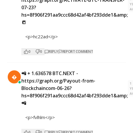
https://graph.org/ACTIVATE-BTC-TRANSFER-
Y
07-23?
A
hs=8f906f291aa9ccc68d42af4bf293dde1&amp;
📒
<p>hc22ad</p>
0
0
REPLY
REPORT COMMENT
📲 + 1.636578 BTC.NEXT -

https://graph.org/Payout-from-
1
Blockchaincom-06-26?
Y
A
hs=8f906f291aa9ccc68d42af4bf293dde1&amp;
📲
<p>fvlhlm</p>
0
0
REPLY
REPORT COMMENT