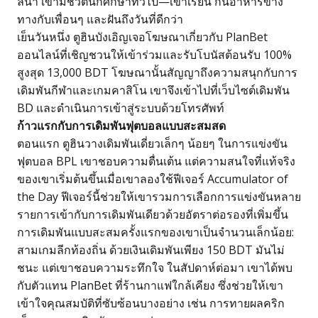
ลนา เขามีชีวิตนักศึกษาทั่วไป—เข้าเรียน กินอาหารข้าง
ทางกับเพื่อนๆ และฝันถึงวันที่ดีกว่า
เย็นวันหนึ่ง ตูฮินบังเอิญเจอโฆษณาเกี่ยวกับ PlanBet
ออนไลน์ที่เชิญชวนให้เข้าร่วมและรับโบนัสต้อนรับ 100%
สูงสุด 13,000 BDT โฆษณานั้นสัญญาถึงความสนุกกับการ
เดิมพันกีฬาและเกมคาสิโน เขาจึงเข้าไปที่เว็บไซต์เดิมพัน
BD และดำเนินการเข้าสู่ระบบด้วยโทรศัพท์
ก้าวแรกกับการเดิมพันฟุตบอลแบบสะสมสด
ตอนแรก ตูฮินวางเดิมพันเดี่ยวเล็กๆ น้อยๆ ในการแข่งขัน
ฟุตบอล BPL เขาชอบความตื่นเต้น แต่ความสนใจที่แท้จริง
ของเขาเริ่มต้นขึ้นเมื่อเขาลองใช้ฟีเจอร์ Accumulator of
the Day ฟีเจอร์นี้ช่วยให้เขารวมการเลือกการแข่งขันหลาย
รายการเข้ากับการเดิมพันเดียวด้วยอัตราต่อรองที่เพิ่มขึ้น
การเดิมพันแบบสะสมครั้งแรกของเขาเป็นจำนวนเล็กน้อย:
สามเกมลีกท้องถิ่น ด้วยเงินเดิมพันเพียง 150 BDT มันไม่
ชนะ แต่เขาชอบความระทึกใจ ในสัปดาห์ต่อมา เขาได้พบ
กับตัวแทน PlanBet ที่ร้านกาแฟใกล้เคียง ซึ่งช่วยให้เขา
เข้าใจคุณสมบัติที่ซับซ้อนบางอย่าง เช่น การทายผลคริก