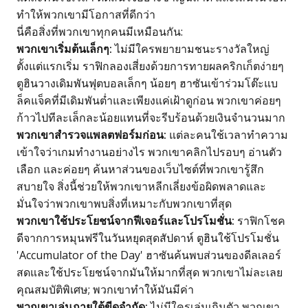
ทำให้พวกเขามีโอกาสที่ดีกว่า
นี่คือสิ่งที่พวกเขาทุกคนมีเหมือนกัน:
พวกเขาเริ่มต้นเล็กๆ:
ไม่มีใครพยายามชนะรางวัลใหญ่
ตั้งแต่แรกเริ่ม ราฟิกลองเสี่ยงด้วยการทายผลคริกเก็ตง่ายๆ
ตูฮินวางเดิมพันฟุตบอลเล็กๆ น้อยๆ ฮาซันเข้าร่วมโต๊ะแบ
ล็คแจ็คที่มีเดิมพันต่ำและเพียงแค่เฝ้าดูก่อน พวกเขาค่อยๆ
ก้าวไปทีละเล็กละน้อยแทนที่จะรีบร้อนด้วยเงินจำนวนมาก
พวกเขาสำรวจแพลตฟอร์มก่อน:
แต่ละคนใช้เวลาทำความ
เข้าใจว่าเกมทำงานอย่างไร พวกเขาคลิกไปรอบๆ อ่านตัว
เลือก และค่อยๆ ค้นหาส่วนของเว็บไซต์ที่พวกเขารู้สึก
สบายใจ สิ่งนี้ช่วยให้พวกเขาหลีกเลี่ยงข้อผิดพลาดและ
มั่นใจว่าพวกเขาพบสิ่งที่เหมาะกับพวกเขาที่สุด
พวกเขาใช้ประโยชน์จากฟีเจอร์และโปรโมชั่น:
ราฟิกโชค
ดีจากการหมุนฟรีในวันหยุดสุดสัปดาห์ ตูฮินใช้โปรโมชั่น
'Accumulator of the Day' ฮาซันค้นพบส่วนของดีลเลอร์
สดและใช้ประโยชน์จากมันให้มากที่สุด พวกเขาไม่ละเลย
คุณสมบัติพิเศษ; พวกเขาทำให้มันมีค่า
พวกเขาเล่นภายใต้ขีดจำกัด:
ไม่มีใครเล่นเกินตัว พวกเขา