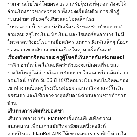
ร่วมผ่านเว็บไซต์โดยตรง แต่สำหรับผู้ชนะที่คุณกำลังจะได้
อ่านเรื่องราวของพวกเขา ทั้งหมดเริ่มต้นด้วยการเข้าสู่
ระบบง่ายๆ เพียงครั้งเดียวและโชคเล็กน้อย
ในบทความนี้ เราจะแบ่งปันเรื่องจริงของชาวบังกลาเทศ
สามคน: ครูโรงเรียน นักเรียน และไรเดอร์ส่งอาหาร ไม่มี
ใครคาดหวังอะไรมากเมื่อสมัคร แต่การเดิมพันเล็กๆ น้อยๆ
ของพวกเขากลับกลายเป็นเรื่องใหญ่ มาเริ่มกันเลย!
เรื่องจริงจากจิตตะกอง: ครูผู้โชคดีเกินคาดกับ PlanBet!
ราฟิก อาห์เหม็ด ไม่เคยคิดว่าตัวเองจะเป็นคนที่จะชนะ
รางวัลใหญ่ ไม่ว่าจะในการจับสลาก ในเกม หรือแม้แต่ทาง
ออนไลน์ ราฟิก วัย 36 ปี ใช้ชีวิตอย่างเงียบสงบในจิตตะกอง
เขาทำงานเป็นครูโรงเรียนมัธยม สอนคณิตศาสตร์ในวัน
ธรรมดา และใช้เวลาช่วงสุดสัปดาห์ช่วยหลานชายทำการ
บ้าน
เส้นทางการเดิมพันของเขา
เส้นทางของเขากับ PlanBet เริ่มต้นเพียงเพื่อความ
สนุกสนาน เพื่อนเก่าสมัยวิทยาลัยคนหนึ่งส่งลิงก์
ดาวน์โหลด PlanBet APK ให้เขา ตอนแรก ราฟิกไม่สนใจ