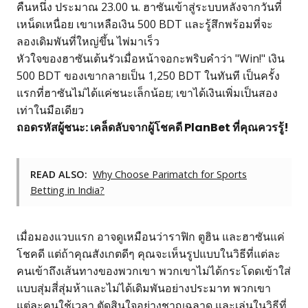
คืนหนึ่ง ประมาณ 23.00 น. ฮาซันเข้าสู่ระบบหลังจากวันที่
เหน็ดเหนื่อย เขาเหลือเงิน 500 BDT และรู้สึกพร้อมที่จะ
ลองเดิมพันที่ใหญ่ขึ้น ไพ่มาเร็ว
หัวใจของฮาซันเต้นรัวเมื่อหน้าจอกะพริบคำว่า "Win!" เงิน
500 BDT ของเขากลายเป็น 1,250 BDT ในทันที เป็นครั้ง
แรกที่ฮาซันไม่ได้แค่ชนะเล็กน้อย; เขาได้เงินเพิ่มเป็นสอง
เท่าในมือเดียว
ถอดรหัสผู้ชนะ: เคล็ดลับจากผู้โชคดี PlanBet ที่คุณควรรู้!
READ ALSO:
Why Choose Parimatch for Sports
Betting in India?
เมื่อมองแวบแรก อาจดูเหมือนว่าราฟิก ตูฮิน และฮาซันแค่
โชคดี แต่ถ้าคุณสังเกตดีๆ คุณจะเห็นรูปแบบในวิธีที่แต่ละ
คนเข้าถึงเส้นทางของพวกเขา พวกเขาไม่ได้กระโดดเข้าใส่
แบบสุ่มสี่สุ่มห้าและไม่ได้เดิมพันอย่างประมาท พวกเขา
แต่ละคนใช้เวลา ตัดสินใจอย่างชาญฉลาด และเล่นในวิธีที่