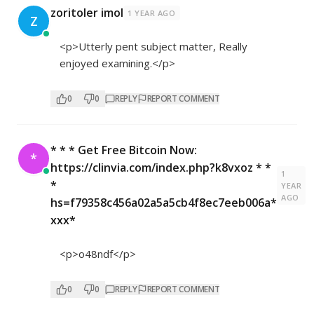
zoritoler imol
1 YEAR AGO
Z
<p>Utterly pent subject matter, Really
enjoyed examining.</p>
0
0
REPLY
REPORT COMMENT
* * * Get Free Bitcoin Now:
*
https://clinvia.com/index.php?k8vxoz * *
1
*
YEAR
AGO
hs=f79358c456a02a5a5cb4f8ec7eeb006a*
ххх*
<p>o48ndf</p>
0
0
REPLY
REPORT COMMENT