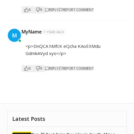
0
0
REPLY
REPORT COMMENT
MyName
1 YEAR AGO
M
<p>DnQCA hMfcK eQcha KAoEXMdu
GdmkAVyd xyo</p>
0
0
REPLY
REPORT COMMENT
Latest Posts