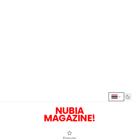
NUBIA
MAGAZINE!
Popular