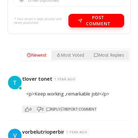
POST
* Your email is kept private and
never published.
COMMENT
Newest
Most Voted
Most Replies
tlover tonet
1 YEAR AGO
T
<p>Keep working ,remarkable job!</p>
0
0
REPLY
REPORT COMMENT
vorbelutrioperbir
1 YEAR AGO
V