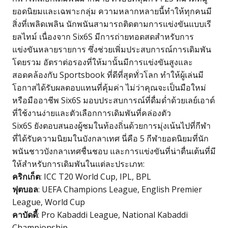
ยอดนิยมและเฉพาะกลุ่ม ความหลากหลายนี้ทำให้ทุกคนมี
สิ่งที่เพลิดเพลิน นักพนันสามารถติดตามการแข่งขันแบบเรี
ยลไทม์ เนื่องจาก Six6S มีการถ่ายทอดสดสำหรับการ
แข่งขันหลายรายการ ซึ่งช่วยเพิ่มประสบการณ์การเดิมพัน
โดยรวม อัตราต่อรองที่ให้มานั้นมีการแข่งขันสูงและ
สอดคล้องกับ Sportsbook ที่ดีที่สุดทั่วโลก ทำให้ผู้เล่นมี
โอกาสได้รับผลตอบแทนที่คุ้มค่า ไม่ว่าคุณจะเป็นมือใหม่
หรือมืออาชีพ Six6S มอบประสบการณ์ที่ดื่มด่ำด้วยเลย์เอาต์
ที่ใช้งานง่ายและตัวเลือกการเดิมพันที่คล่องตัว
Six6S ยังตอบสนองผู้ชมในท้องถิ่นด้วยการมุ่งเน้นไปที่กีฬา
ที่ได้รับความนิยมในบังกลาเทศ นี่คือ 5 กีฬายอดนิยมที่นัก
พนันชาวบังกลาเทศชื่นชอบ และการแข่งขันที่น่าตื่นเต้นที่มี
ให้สำหรับการเดิมพันในแต่ละประเภท:
คริกเก็ต
: ICC T20 World Cup, IPL, BPL
ฟุตบอล
: UEFA Champions League, English Premier
League, World Cup
คาบัดดี้
: Pro Kabaddi League, National Kabaddi
Championship