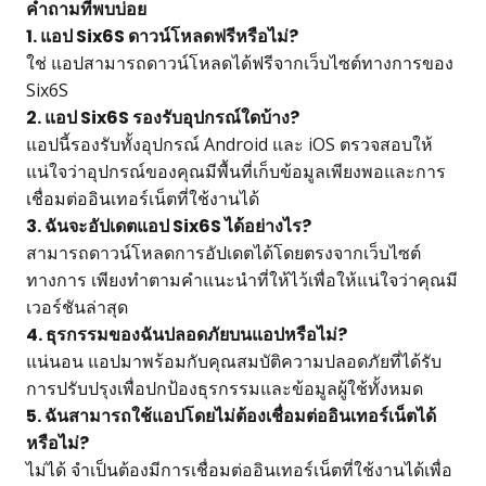
คำถามที่พบบ่อย
1. แอป Six6S ดาวน์โหลดฟรีหรือไม่?
ใช่ แอปสามารถดาวน์โหลดได้ฟรีจากเว็บไซต์ทางการของ
Six6S
2. แอป Six6S รองรับอุปกรณ์ใดบ้าง?
แอปนี้รองรับทั้งอุปกรณ์ Android และ iOS ตรวจสอบให้
แน่ใจว่าอุปกรณ์ของคุณมีพื้นที่เก็บข้อมูลเพียงพอและการ
เชื่อมต่ออินเทอร์เน็ตที่ใช้งานได้
3. ฉันจะอัปเดตแอป Six6S ได้อย่างไร?
สามารถดาวน์โหลดการอัปเดตได้โดยตรงจากเว็บไซต์
ทางการ เพียงทำตามคำแนะนำที่ให้ไว้เพื่อให้แน่ใจว่าคุณมี
เวอร์ชันล่าสุด
4. ธุรกรรมของฉันปลอดภัยบนแอปหรือไม่?
แน่นอน แอปมาพร้อมกับคุณสมบัติความปลอดภัยที่ได้รับ
การปรับปรุงเพื่อปกป้องธุรกรรมและข้อมูลผู้ใช้ทั้งหมด
5. ฉันสามารถใช้แอปโดยไม่ต้องเชื่อมต่ออินเทอร์เน็ตได้
หรือไม่?
ไม่ได้ จำเป็นต้องมีการเชื่อมต่ออินเทอร์เน็ตที่ใช้งานได้เพื่อ