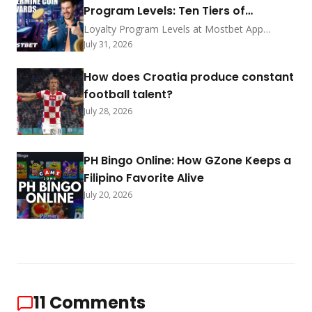
Program Levels: Ten Tiers of
Exclusive Privileges
Loyalty Program Levels at Mostbet App
Pakistan feature ten tiers with coin exchange
July 31, 2026
rates, point earning methods, deposit
bonuses, status rewards, promo shop prizes,
How does Croatia produce constant
redemption steps, and progress tracking for
football talent?
2026.
July 28, 2026
PH Bingo Online: How GZone Keeps a
Filipino Favorite Alive
July 20, 2026
11
Comments