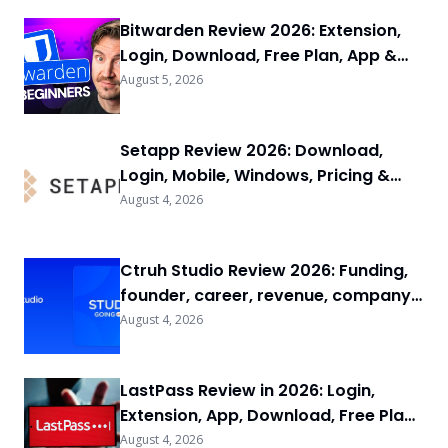
Bitwarden Review 2026: Extension,
Login, Download, Free Plan, App &
FAQs
August 5, 2026
Setapp Review 2026: Download,
Login, Mobile, Windows, Pricing &
FAQs
August 4, 2026
Ctruh Studio Review 2026: Funding,
founder, career, revenue, company
background & FAQs
August 4, 2026
LastPass Review in 2026: Login,
Extension, App, Download, Free Plan
& FAQs
August 4, 2026