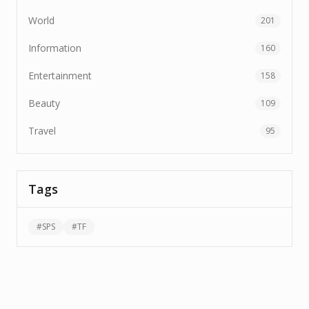
World
201
Information
160
Entertainment
158
Beauty
109
Travel
95
Tags
#
SPS
#
TF