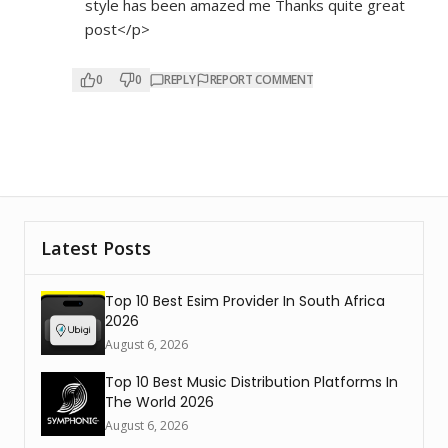
style has been amazed me Thanks quite great
post</p>
0
0
REPLY
REPORT COMMENT
Latest Posts
Top 10 Best Esim Provider In South Africa
2026
August 6, 2026
Top 10 Best Music Distribution Platforms In
The World 2026
August 6, 2026