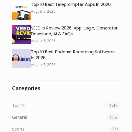
Top 10 Best Teleprompter Apps In 2026
August 6, 2026
VEED.io Review 2026: App, Login, Generator,
Download, AI & FAQs
August 6, 2026
Top 10 Best Podcast Recording Softwares
In 2026
August 6, 2026
Categories
Top 10
1617
General
1362
Sports
299