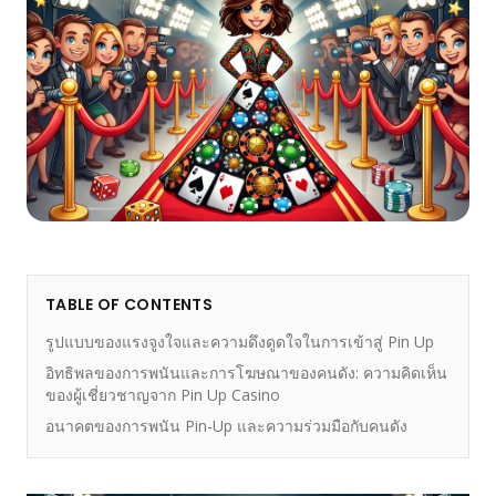
TABLE OF CONTENTS
รูปแบบของแรงจูงใจและความดึงดูดใจในการเข้าสู่ Pin Up
อิทธิพลของการพนันและการโฆษณาของคนดัง: ความคิดเห็น
ของผู้เชี่ยวชาญจาก Pin Up Casino
อนาคตของการพนัน Pin-Up และความร่วมมือกับคนดัง