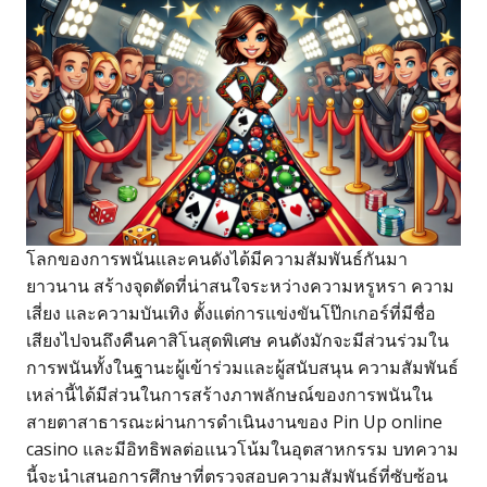
โลกของการพนันและคนดังได้มีความสัมพันธ์กันมา
ยาวนาน สร้างจุดตัดที่น่าสนใจระหว่างความหรูหรา ความ
เสี่ยง และความบันเทิง ตั้งแต่การแข่งขันโป๊กเกอร์ที่มีชื่อ
เสียงไปจนถึงคืนคาสิโนสุดพิเศษ คนดังมักจะมีส่วนร่วมใน
การพนันทั้งในฐานะผู้เข้าร่วมและผู้สนับสนุน ความสัมพันธ์
เหล่านี้ได้มีส่วนในการสร้างภาพลักษณ์ของการพนันใน
สายตาสาธารณะผ่านการดำเนินงานของ
Pin Up online
casino
และมีอิทธิพลต่อแนวโน้มในอุตสาหกรรม บทความ
นี้จะนำเสนอการศึกษาที่ตรวจสอบความสัมพันธ์ที่ซับซ้อน