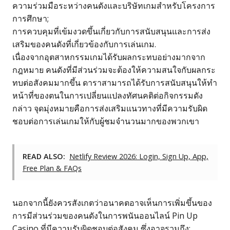
ความร่วมมือระหว่างคนดังและบริษัทเกมสำหรับโครงการ
การศึกษา;
การควบคุมที่เข้มงวดขึ้นเกี่ยวกับการสนับสนุนและการส่ง
เสริมของคนดังที่เกี่ยวข้องกับการเล่นเกม.
เนื่องจากอุตสาหกรรมเกมได้รับผลกระทบอย่างมากจาก
กฎหมาย คนดังที่มีส่วนร่วมจะต้องให้ความสนใจกับผลกระ
ทบต่อสังคมมากขึ้น ดาราสามารถได้รับการสนับสนุนให้ทำ
หน้าที่ของตนในการเปลี่ยนแปลงทัศนคติต่อกิจกรรมดัง
กล่าว จุดมุ่งหมายคือการส่งเสริมแนวทางที่มีความรับผิด
ชอบต่อการเล่นเกมให้กับผู้ชมจำนวนมากของพวกเขา
READ ALSO:
Netlify Review 2026: Login, Sign Up, App,
Free Plan & FAQs
นอกจากนี้ยังควรสังเกตว่าอนาคตอาจเห็นการเพิ่มขึ้นของ
การมีส่วนร่วมของคนดังในการพนันออนไลน์ Pin Up
Casino ที่มีความรับผิดชอบต่อสังคม ซึ่งอาจรวมถึง: