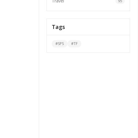
Travel
95
Tags
#
SPS
#
TF