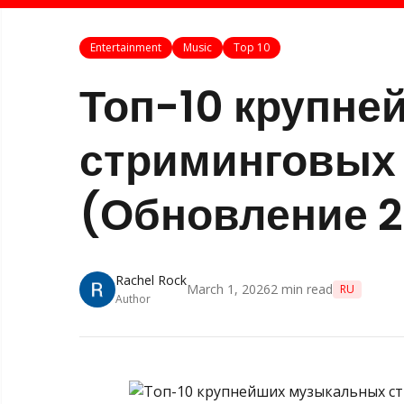
Entertainment
Music
Top 10
Топ-10 крупн
стриминговых
(Обновление 2
Rachel Rock
March 1, 2026
2
min read
RU
Author