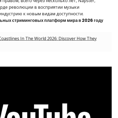
равом, всего через несколько лет, Napster,
нгарде революции в восприятии музыки
индустрию к новым видам доступности.
льных стриминговых платформ мира в 2026 году
oastlines In The World 2026: Discover How They