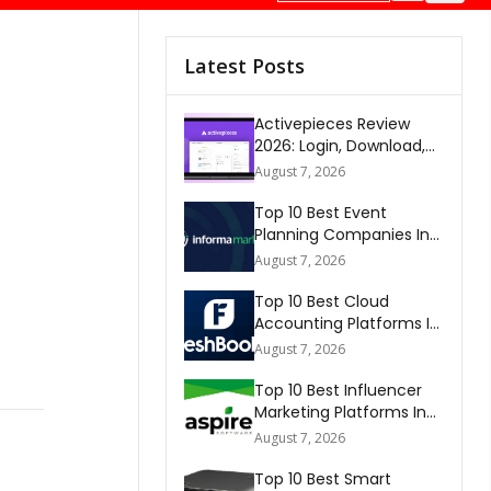
Latest Posts
Activepieces Review
2026: Login, Download,
AI, Pricing, Automation &
August 7, 2026
FAQs
Top 10 Best Event
Planning Companies In
The World 2026
August 7, 2026
Top 10 Best Cloud
Accounting Platforms In
The World 2026
August 7, 2026
Top 10 Best Influencer
Marketing Platforms In
The World 2026
August 7, 2026
Top 10 Best Smart