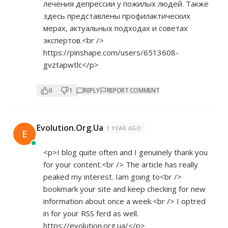
лечения депрессии у пожилых людей. Также
здесь представлены профилактических
мерах, актуальных подходах и советах
экспертов.<br />
https://pinshape.com/users/6513608-
gvztapwtlc</p>
0
1
REPLY
REPORT COMMENT
Evolution.Org.Ua
1 YEAR AGO
E
<p>I blog quite often and I genuinely thank you
for your content.<br /> The article has really
peaked my interest. Iam going to<br />
bookmark your site and keep checking for new
information about once a week.<br /> I optred
in for your RSS ferd as well.
https://evolution.org.ua/</p>