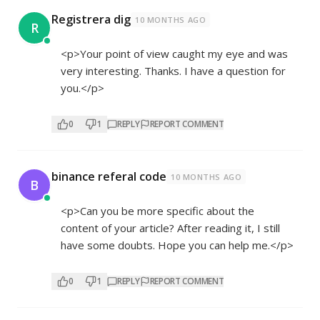
Registrera dig
10 MONTHS AGO
R
<p>Your point of view caught my eye and was
very interesting. Thanks. I have a question for
you.</p>
0
1
REPLY
REPORT COMMENT
binance referal code
10 MONTHS AGO
B
<p>Can you be more specific about the
content of your article? After reading it, I still
have some doubts. Hope you can help me.</p>
0
1
REPLY
REPORT COMMENT