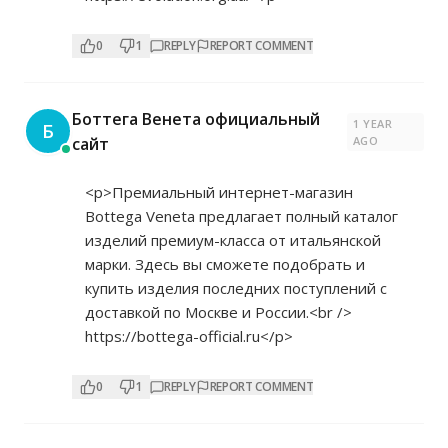
0
1
REPLY
REPORT COMMENT
Боттега Венета официальный
1 YEAR
Б
сайт
AGO
<p>Премиальный интернет-магазин
Bottega Veneta предлагает полный каталог
изделий премиум-класса от итальянской
марки. Здесь вы сможете подобрать и
купить изделия последних поступлений с
доставкой по Москве и России.<br />
https://bottega-official.ru</p>
0
1
REPLY
REPORT COMMENT