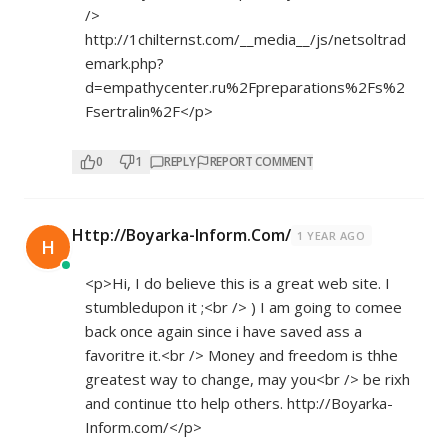
/>
http://1chilternst.com/__media__/js/netsoltrad
emark.php?
d=empathycenter.ru%2Fpreparations%2Fs%2
Fsertralin%2F</p>
0
1
REPLY
REPORT COMMENT
Http://Boyarka-Inform.Com/
1 YEAR AGO
H
<p>Hi, I do believe this is a great web site. I
stumbledupon it ;<br /> ) I am going to comee
back once again since i have saved ass a
favoritre it.<br /> Money and freedom is thhe
greatest way to change, may you<br /> be rixh
and continue tto help others.
http://Boyarka-
Inform.com/</p>