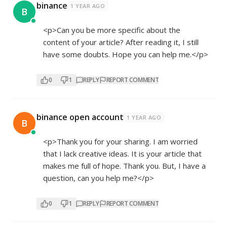
binance
1 YEAR AGO
B
<p>Can you be more specific about the
content of your article? After reading it, I still
have some doubts. Hope you can help me.</p>
0
1
REPLY
REPORT COMMENT
binance open account
1 YEAR AGO
B
<p>Thank you for your sharing. I am worried
that I lack creative ideas. It is your article that
makes me full of hope. Thank you. But, I have a
question, can you help me?</p>
0
1
REPLY
REPORT COMMENT