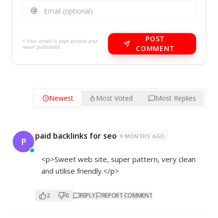
POST
* Your email is kept private and
never published.
COMMENT
Newest
Most Voted
Most Replies
paid backlinks for seo
9 MONTHS AGO
P
<p>Sweet web site, super pattern, very clean
and utilise friendly.</p>
2
0
REPLY
REPORT COMMENT