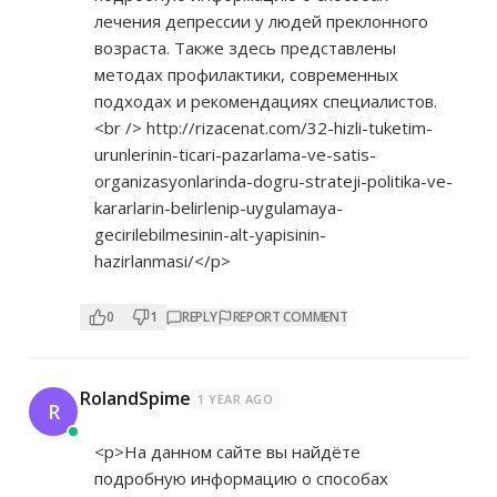
лечения депрессии у людей преклонного
возраста. Также здесь представлены
методах профилактики, современных
подходах и рекомендациях специалистов.
<br />
http://rizacenat.com/32-hizli-tuketim-
urunlerinin-ticari-pazarlama-ve-satis-
organizasyonlarinda-dogru-strateji-politika-ve-
kararlarin-belirlenip-uygulamaya-
gecirilebilmesinin-alt-yapisinin-
hazirlanmasi/</p>
0
1
REPLY
REPORT COMMENT
RolandSpime
1 YEAR AGO
R
<p>На данном сайте вы найдёте
подробную информацию о способах