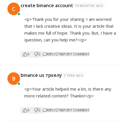
create binance account
10 MONTHS AGO
C
<p>Thank you for your sharing. I am worried
that I lack creative ideas. It is your article that
makes me full of hope. Thank you. But, I have a
question, can you help me?</p>
0
2
REPLY
REPORT COMMENT
binance us тркелу
1 YEAR AGO
B
<p>Your article helped me a lot, is there any
more related content? Thanks!</p>
0
2
REPLY
REPORT COMMENT