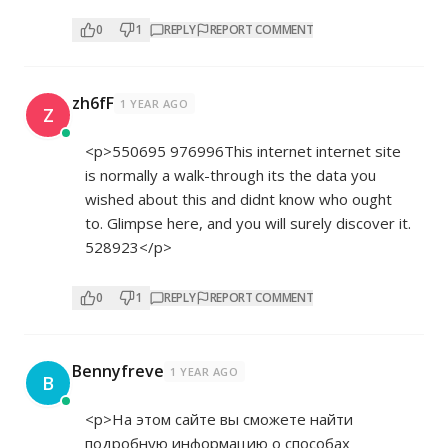
0
1
REPLY
REPORT COMMENT
zh6fF
1 YEAR AGO
Z
<p>550695 976996This internet internet site
is normally a walk-through its the data you
wished about this and didnt know who ought
to. Glimpse here, and you will surely discover it.
528923</p>
0
1
REPLY
REPORT COMMENT
Bennyfreve
1 YEAR AGO
B
<p>На этом сайте вы сможете найти
подробную информацию о способах