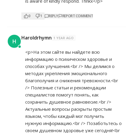
is aware of kindly respond. Thnkx</p>
0
1
REPLY
REPORT COMMENT
Haroldrhymn
1 YEAR AGO
H
<p>На этом сайте вы найдете всю
информацию о психическом здоровье и
способах улучшения.<br /> Мы делимся о
методах укрепления эмоционального
благополучия и снижения тревожности.<br
/> Полезные статьи и рекомендации
специалистов помогут понять, как
сохранить душевное равновесие.<br />
Актуальные вопросы раскрыты простым
языком, чтобы каждый мог получить
нужную информацию.<br /> Позаботьтесь о
своем душевном здоровье уже сегодня!<br