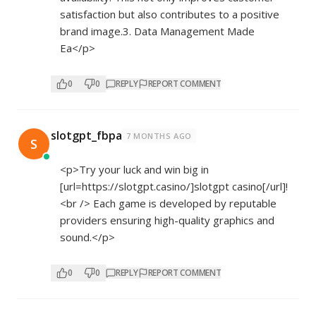
satisfaction but also contributes to a positive
brand image.3. Data Management Made
Ea</p>
0
0
REPLY
REPORT COMMENT
slotgpt_fbpa
7 MONTHS AGO
S
<p>Try your luck and win big in
[url=
https://slotgpt.casino/]slotgpt
casino[/url]!
<br /> Each game is developed by reputable
providers ensuring high-quality graphics and
sound.</p>
0
0
REPLY
REPORT COMMENT