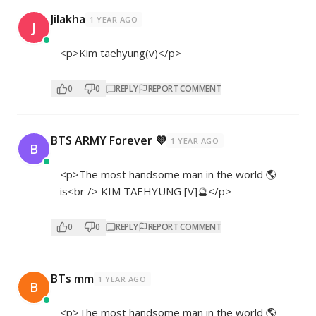
Jilakha
1 YEAR AGO
J
<p>Kim taehyung(v)</p>
0
0
REPLY
REPORT COMMENT
BTS ARMY Forever 💜
1 YEAR AGO
B
<p>The most handsome man in the world 🌎
is<br /> KIM TAEHYUNG [V]🔮</p>
0
0
REPLY
REPORT COMMENT
BTs mm
1 YEAR AGO
B
<p>The most handsome man in the world 🌎