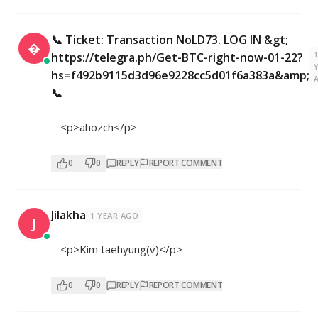
📞 Ticket: Transaction NoLD73. LOG IN &gt;

https://telegra.ph/Get-BTC-right-now-01-22?
hs=f492b9115d3d96e9228cc5d01f6a383a&amp;
📞
<p>ahozch</p>
0
0
REPLY
REPORT COMMENT
Jilakha
1 YEAR AGO
J
<p>Kim taehyung(v)</p>
0
0
REPLY
REPORT COMMENT