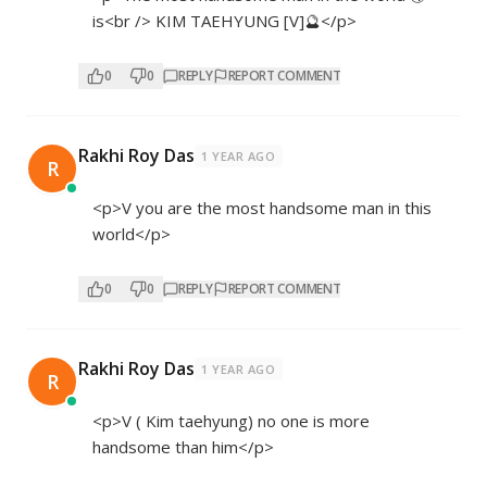
is<br /> KIM TAEHYUNG [V]🔮</p>
0
0
REPLY
REPORT COMMENT
Rakhi Roy Das
1 YEAR AGO
R
<p>V you are the most handsome man in this
world</p>
0
0
REPLY
REPORT COMMENT
Rakhi Roy Das
1 YEAR AGO
R
<p>V ( Kim taehyung) no one is more
handsome than him</p>