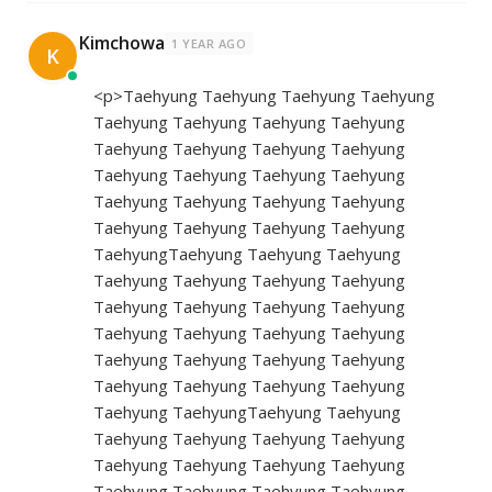
Kimchowa
1 YEAR AGO
K
<p>Taehyung Taehyung Taehyung Taehyung
Taehyung Taehyung Taehyung Taehyung
Taehyung Taehyung Taehyung Taehyung
Taehyung Taehyung Taehyung Taehyung
Taehyung Taehyung Taehyung Taehyung
Taehyung Taehyung Taehyung Taehyung
TaehyungTaehyung Taehyung Taehyung
Taehyung Taehyung Taehyung Taehyung
Taehyung Taehyung Taehyung Taehyung
Taehyung Taehyung Taehyung Taehyung
Taehyung Taehyung Taehyung Taehyung
Taehyung Taehyung Taehyung Taehyung
Taehyung TaehyungTaehyung Taehyung
Taehyung Taehyung Taehyung Taehyung
Taehyung Taehyung Taehyung Taehyung
Taehyung Taehyung Taehyung Taehyung