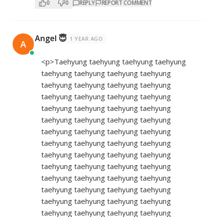
0
0
REPLY
REPORT COMMENT
Angel 😇
1 YEAR AGO
A
<p>Taehyung taehyung taehyung taehyung
taehyung taehyung taehyung taehyung
taehyung taehyung taehyung taehyung
taehyung taehyung taehyung taehyung
taehyung taehyung taehyung taehyung
taehyung taehyung taehyung taehyung
taehyung taehyung taehyung taehyung
taehyung taehyung taehyung taehyung
taehyung taehyung taehyung taehyung
taehyung taehyung taehyung taehyung
taehyung taehyung taehyung taehyung
taehyung taehyung taehyung taehyung
taehyung taehyung taehyung taehyung
taehyung taehyung taehyung taehyung