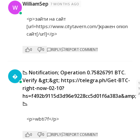
WilliamSep
7 MONTHS AGO
W
<p>зайти на сайт
[url=
https://www.citytavern.com/]кракен
onion
сайт[/url]</p>
0
0
REPLY
REPORT COMMENT
📉 Notification; Operation 0.75826791 BTC.

Verify &gt;&gt; https://telegra.ph/Get-BTC-
right-now-02-10?
hs=f492b9115d3d96e9228cc5d01f6a383a&amp;
📉
<p>wbti7f</p>
0
0
REPLY
REPORT COMMENT