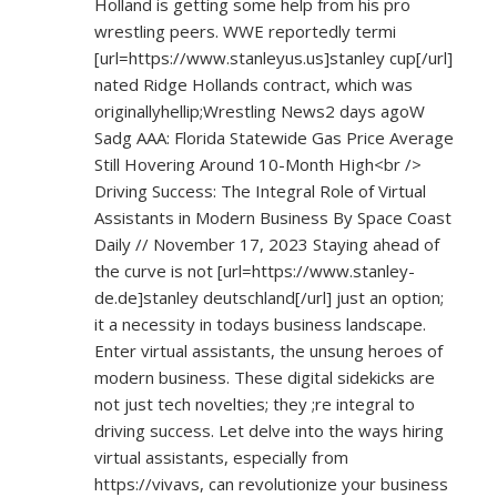
Holland is getting some help from his pro
wrestling peers. WWE reportedly termi
[url=
https://www.stanleyus.us]stanley
cup[/url]
nated Ridge Hollands contract, which was
originallyhellip;Wrestling News2 days agoW
Sadg AAA: Florida Statewide Gas Price Average
Still Hovering Around 10-Month High<br />
Driving Success: The Integral Role of Virtual
Assistants in Modern Business By Space Coast
Daily // November 17, 2023 Staying ahead of
the curve is not [url=
https://www.stanley-
de.de]stanley
deutschland[/url] just an option;
it a necessity in todays business landscape.
Enter virtual assistants, the unsung heroes of
modern business. These digital sidekicks are
not just tech novelties; they ;re integral to
driving success. Let delve into the ways hiring
virtual assistants, especially from
https://vivavs,
can revolutionize your business