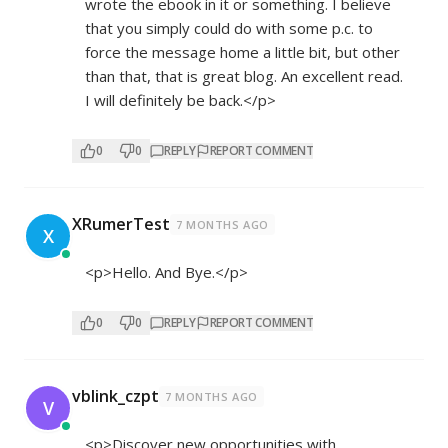
wrote the ebook in it or something. I believe
that you simply could do with some p.c. to
force the message home a little bit, but other
than that, that is great blog. An excellent read.
I will definitely be back.</p>
0
0
REPLY
REPORT COMMENT
XRumerTest
7 MONTHS AGO
X
<p>Hello. And Bye.</p>
0
0
REPLY
REPORT COMMENT
vblink_czpt
7 MONTHS AGO
V
<p>Discover new opportunities with