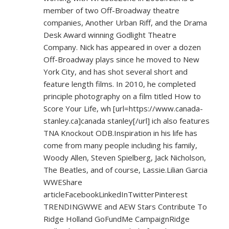
member of two Off-Broadway theatre
companies, Another Urban Riff, and the Drama
Desk Award winning Godlight Theatre
Company. Nick has appeared in over a dozen
Off-Broadway plays since he moved to New
York City, and has shot several short and
feature length films. In 2010, he completed
principle photography on a film titled How to
Score Your Life, wh [url=
https://www.canada-
stanley.ca]canada
stanley[/url] ich also features
TNA Knockout ODB.Inspiration in his life has
come from many people including his family,
Woody Allen, Steven Spielberg, Jack Nicholson,
The Beatles, and of course, Lassie.Lilian Garcia
WWEShare
articleFacebookLinkedInTwitterPinterest
TRENDINGWWE and AEW Stars Contribute To
Ridge Holland GoFundMe CampaignRidge