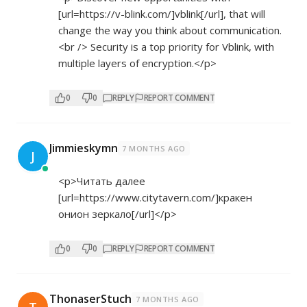
[url=
https://v-blink.com/]vblink[/url],
that will
change the way you think about communication.
<br /> Security is a top priority for Vblink, with
multiple layers of encryption.</p>
0
0
REPLY
REPORT COMMENT
Jimmieskymn
7 MONTHS AGO
J
<p>Читать далее
[url=
https://www.citytavern.com/]кракен
онион зеркало[/url]</p>
0
0
REPLY
REPORT COMMENT
ThonaserStuch
7 MONTHS AGO
T