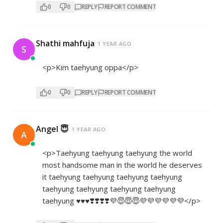
0
0
REPLY
REPORT COMMENT
Shathi mahfuja
1 YEAR AGO
S
<p>Kim taehyung oppa</p>
0
0
REPLY
REPORT COMMENT
Angel 😇
1 YEAR AGO
A
<p>Taehyung taehyung taehyung the world
most handsome man in the world he deserves
it taehyung taehyung taehyung taehyung
taehyung taehyung taehyung taehyung
taehyung ♥️♥️♥️❣️❣️❣️❣️💜😇😇😇💜💜💜💜💜💜</p>