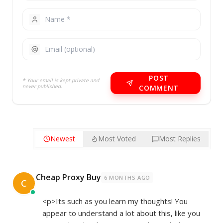
POST
* Your email is kept private and
never published.
COMMENT
Newest
Most Voted
Most Replies
Cheap Proxy Buy
6 MONTHS AGO
C
<p>Its such as you learn my thoughts! You
appear to understand a lot about this, like you