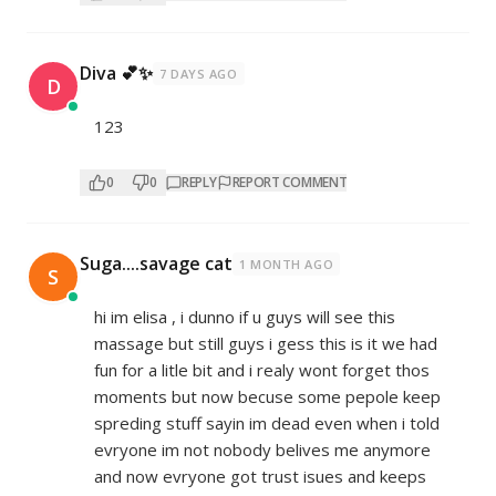
Diva 💕✨
7 DAYS AGO
D
123
0
0
REPLY
REPORT COMMENT
Suga....savage cat
1 MONTH AGO
S
hi im elisa , i dunno if u guys will see this
massage but still guys i gess this is it we had
fun for a litle bit and i realy wont forget thos
moments but now becuse some pepole keep
spreding stuff sayin im dead even when i told
evryone im not nobody belives me anymore
and now evryone got trust isues and keeps