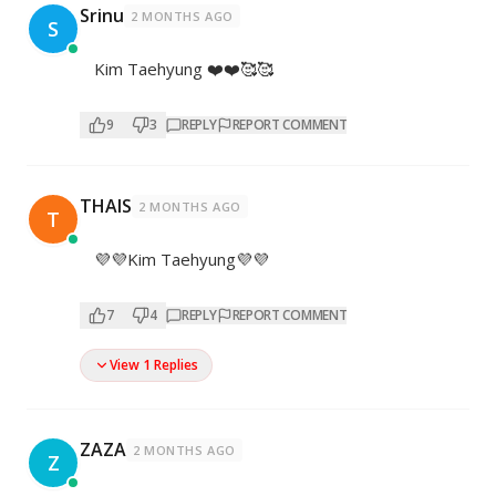
Srinu
2 MONTHS AGO
S
Kim Taehyung ❤️❤️🥰🥰
9
3
REPLY
REPORT COMMENT
THAIS
2 MONTHS AGO
T
💜💜Kim Taehyung💜💜
7
4
REPLY
REPORT COMMENT
View 1 Replies
ZAZA
2 MONTHS AGO
Z