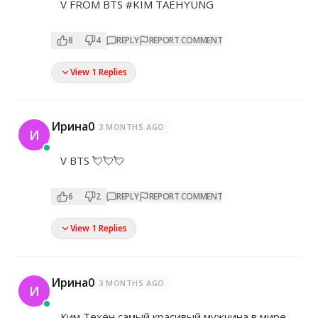
V FROM BTS #KIM TAEHYUNG
8
4
REPLY
REPORT COMMENT
View 1 Replies
Ирина0
3 MONTHS AGO
И
V BTS 💘💘💘
6
2
REPLY
REPORT COMMENT
View 1 Replies
Ирина0
3 MONTHS AGO
И
Ким Техён самый красивый мужчина в мире