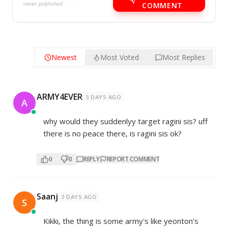
never published.
COMMENT
Newest
Most Voted
Most Replies
ARMY4EVER
3 DAYS AGO
A
why would they suddenlyy target ragini sis? uff
there is no peace there, is ragini sis ok?
0
0
REPLY
REPORT COMMENT
Saanj
3 DAYS AGO
S
Kikki, the thing is some army's like yeonton's