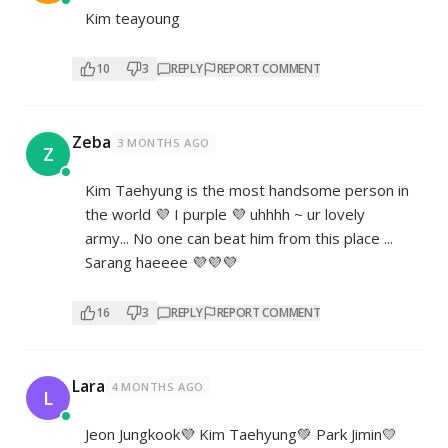
Kim teayoung
10
3
REPLY
REPORT COMMENT
Zeba
3 MONTHS AGO
Z
Kim Taehyung is the most handsome person in
the world 💜 I purple 💜 uhhhh ~ ur lovely
army... No one can beat him from this place ...
Sarang haeeee 💜💜💜
16
3
REPLY
REPORT COMMENT
Lara
4 MONTHS AGO
L
Jeon Jungkook💜 Kim Taehyung💚 Park Jimin💛