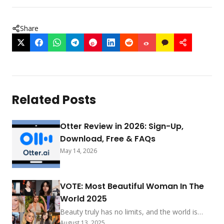
Share
Related Posts
Otter Review in 2026: Sign-Up,
Download, Free & FAQs
May 14, 2026
VOTE: Most Beautiful Woman In The
World 2025
Beauty truly has no limits, and the world is
buzzing with excitement to celebrate the
August 13, 2025