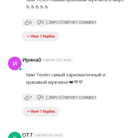
🫰🫰🫰🫰🫰
5
3
REPLY
REPORT COMMENT
View 1 Replies
Ирина0
3 MONTHS AGO
И
Ким Техён самый харизматичный и
красивый мужчина 👑💜💜
7
3
REPLY
REPORT COMMENT
View 1 Replies
OT7
3 MONTHS AGO