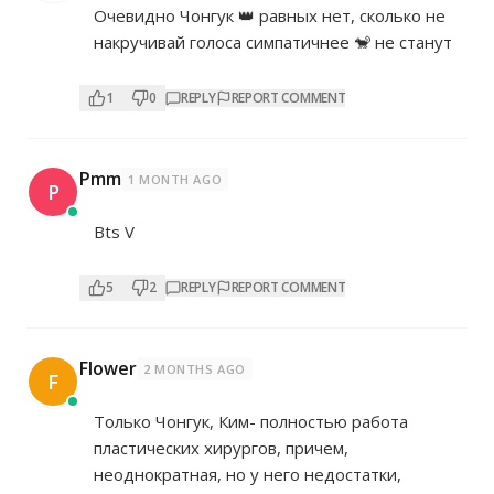
Очевидно Чонгук 👑 равных нет, сколько не
накручивай голоса симпатичнее 🐒 не станут
1
0
REPLY
REPORT COMMENT
Pmm
1 MONTH AGO
P
Bts V
5
2
REPLY
REPORT COMMENT
Flower
2 MONTHS AGO
F
Только Чонгук, Ким- полностью работа
пластических хирургов, причем,
неоднократная, но у него недостатки,