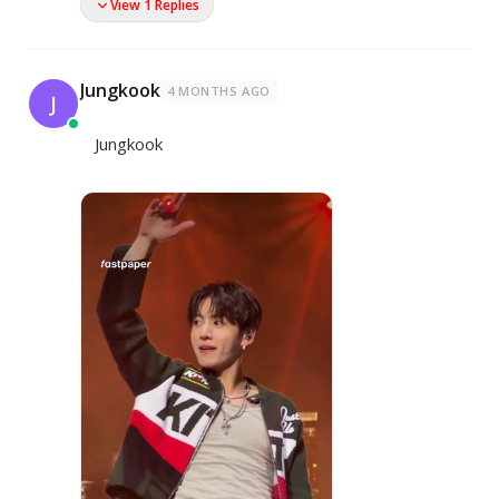
View 1 Replies
Jungkook
4 MONTHS AGO
J
Jungkook