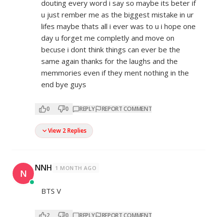
douting every word i say so maybe its beter if
u just rember me as the biggest mistake in ur
lifes maybe thats all i ever was to u i hope one
day u forget me completly and move on
becuse i dont think things can ever be the
same again thanks for the laughs and the
memmories even if they ment nothing in the
end bye guys
0
0
REPLY
REPORT COMMENT
View 2 Replies
NNH
1 MONTH AGO
N
BTS V
2
0
REPLY
REPORT COMMENT