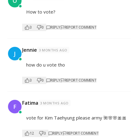
O
How to vote?
3
0
REPLY
REPORT COMMENT
Jennie
3 MONTHS AGO
J
how do u vote tho
3
0
REPLY
REPORT COMMENT
Fatima
3 MONTHS AGO
F
vote for Kim Taehyung please army 🌺🌸🌸🎀🎀
12
3
REPLY
REPORT COMMENT