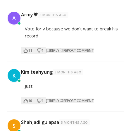
Army💜
3 MONTHS AGO
A
Vote for v because we don't want to break his
record
11
1
REPLY
REPORT COMMENT
Kim teahyung
3 MONTHS AGO
K
Just _____
10
1
REPLY
REPORT COMMENT
Shahjadi gulapsa
3 MONTHS AGO
S