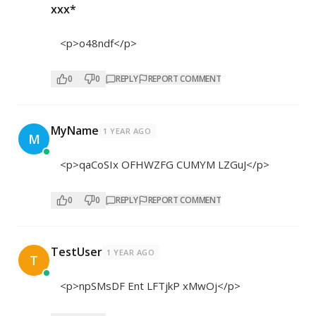
ххх*
<p>o48ndf</p>
0
0
REPLY
REPORT COMMENT
MyName
1 YEAR AGO
M
<p>qaCoSIx OFHWZFG CUMYM LZGuJ</p>
0
0
REPLY
REPORT COMMENT
TestUser
1 YEAR AGO
T
<p>npSMsDF Ent LFTjkP xMwOj</p>