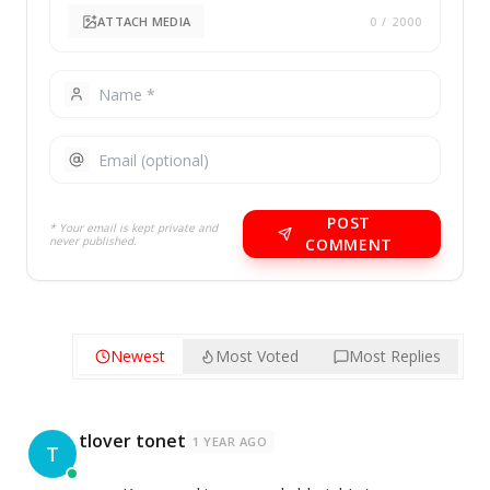
ATTACH MEDIA
0
/ 2000
POST
* Your email is kept private and
never published.
COMMENT
Newest
Most Voted
Most Replies
tlover tonet
1 YEAR AGO
T