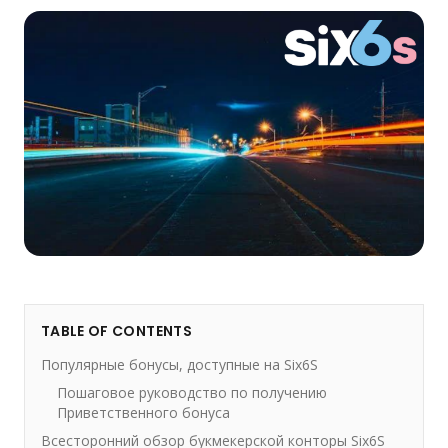
TABLE OF CONTENTS
Популярные бонусы, доступные на Six6S
Пошаговое руководство по получению
Приветственного бонуса
Всесторонний обзор букмекерской конторы Six6S