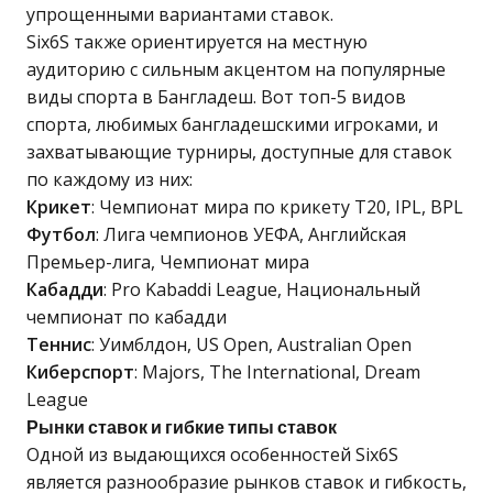
упрощенными вариантами ставок.
Six6S также ориентируется на местную
аудиторию с сильным акцентом на популярные
виды спорта в Бангладеш. Вот топ-5 видов
спорта, любимых бангладешскими игроками, и
захватывающие турниры, доступные для ставок
по каждому из них:
Крикет
: Чемпионат мира по крикету T20, IPL, BPL
Футбол
: Лига чемпионов УЕФА, Английская
Премьер-лига, Чемпионат мира
Кабадди
: Pro Kabaddi League, Национальный
чемпионат по кабадди
Теннис
: Уимблдон, US Open, Australian Open
Киберспорт
: Majors, The International, Dream
League
Рынки ставок и гибкие типы ставок
Одной из выдающихся особенностей Six6S
является разнообразие рынков ставок и гибкость,