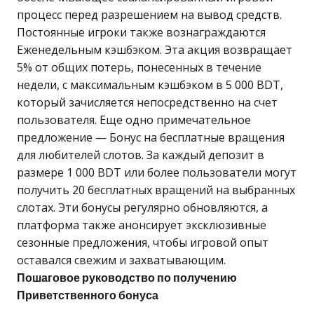
процесс перед разрешением на вывод средств.
Постоянные игроки также вознаграждаются
Еженедельным кэшбэком. Эта акция возвращает
5% от общих потерь, понесенных в течение
недели, с максимальным кэшбэком в 5 000 BDT,
который зачисляется непосредственно на счет
пользователя. Еще одно примечательное
предложение — Бонус на бесплатные вращения
для любителей слотов. За каждый депозит в
размере 1 000 BDT или более пользователи могут
получить 20 бесплатных вращений на выбранных
слотах. Эти бонусы регулярно обновляются, а
платформа также анонсирует эксклюзивные
сезонные предложения, чтобы игровой опыт
оставался свежим и захватывающим.
Пошаговое руководство по получению
Приветственного бонуса