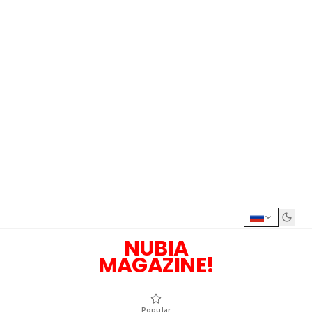
NUBIA
MAGAZINE!
Popular