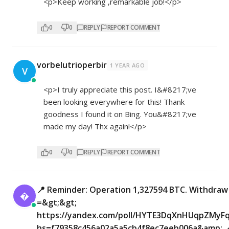
<p>Keep working ,remarkable job!</p>
0
0
REPLY
REPORT COMMENT
vorbelutrioperbir
1 YEAR AGO
V
<p>I truly appreciate this post. I&#8217;ve
been looking everywhere for this! Thank
goodness I found it on Bing. You&#8217;ve
made my day! Thx again!</p>
0
0
REPLY
REPORT COMMENT
📍 Reminder: Operation 1,327594 BTC. Withdraw

=&gt;&gt;
https://yandex.com/poll/HYTE3DqXnHUqpZMyF
hs=f79358c456a02a5a5cb4f8ec7eeb006a&amp; 