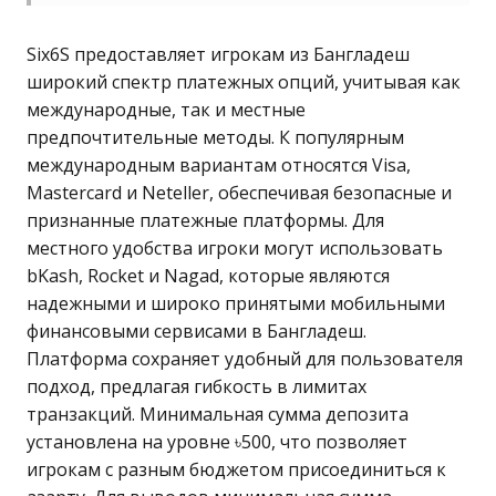
Six6S предоставляет игрокам из Бангладеш
широкий спектр платежных опций, учитывая как
международные, так и местные
предпочтительные методы. К популярным
международным вариантам относятся Visa,
Mastercard и Neteller, обеспечивая безопасные и
признанные платежные платформы. Для
местного удобства игроки могут использовать
bKash, Rocket и Nagad, которые являются
надежными и широко принятыми мобильными
финансовыми сервисами в Бангладеш.
Платформа сохраняет удобный для пользователя
подход, предлагая гибкость в лимитах
транзакций. Минимальная сумма депозита
установлена на уровне ৳500, что позволяет
игрокам с разным бюджетом присоединиться к