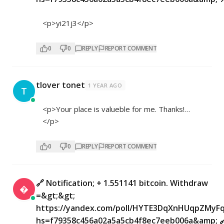
<p>yi21j3</p>
0
0
REPLY
REPORT COMMENT
tlover tonet
1 YEAR AGO
T
<p>Your place is valueble for me. Thanks!…
</p>
0
0
REPLY
REPORT COMMENT
🔗 Notification; + 1.551141 bitcoin. Withdraw

=&gt;&gt;
https://yandex.com/poll/HYTE3DqXnHUqpZMyF
hs=f79358c456a02a5a5cb4f8ec7eeb006a&amp; 