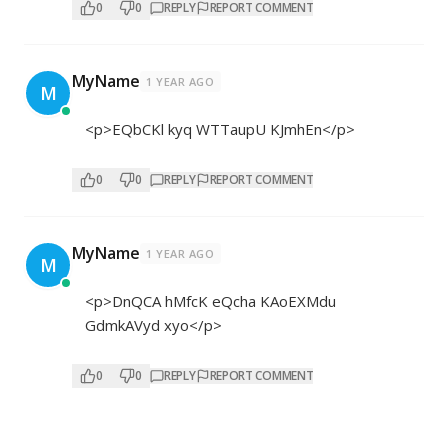
0
0
REPLY
REPORT COMMENT
MyName
1 YEAR AGO
M
<p>EQbCKl kyq WTTaupU KJmhEn</p>
0
0
REPLY
REPORT COMMENT
MyName
1 YEAR AGO
M
<p>DnQCA hMfcK eQcha KAoEXMdu
GdmkAVyd xyo</p>
0
0
REPLY
REPORT COMMENT