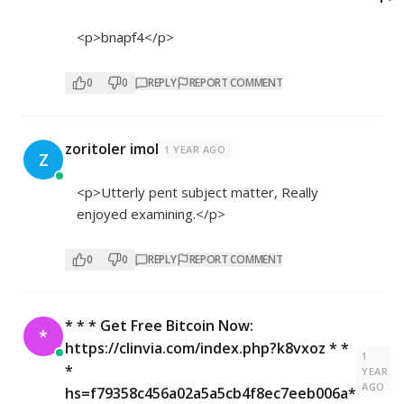
<p>bnapf4</p>
0
0
REPLY
REPORT COMMENT
zoritoler imol
1 YEAR AGO
Z
<p>Utterly pent subject matter, Really
enjoyed examining.</p>
0
0
REPLY
REPORT COMMENT
* * * Get Free Bitcoin Now:
*
https://clinvia.com/index.php?k8vxoz * *
1
*
YEAR
AGO
hs=f79358c456a02a5a5cb4f8ec7eeb006a*