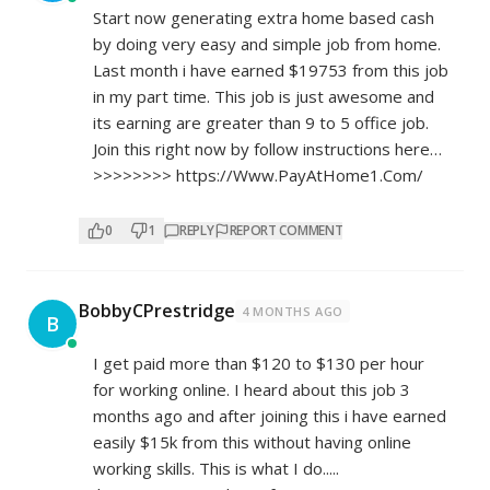
Start now generating extra home based cash
by doing very easy and simple job from home.
Last month i have earned $19753 from this job
in my part time. This job is just awesome and
its earning are greater than 9 to 5 office job.
Join this right now by follow instructions here…
>>>>>>>>
https://Www.PayAtHome1.Com/
0
1
REPLY
REPORT COMMENT
BobbyCPrestridge
4 MONTHS AGO
B
I get paid more than $120 to $130 per hour
for working online. I heard about this job 3
months ago and after joining this i have earned
easily $15k from this without having online
working skills. This is what I do.....