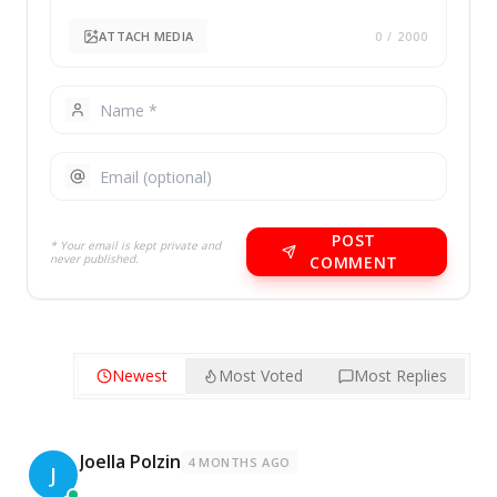
ATTACH MEDIA
0
/ 2000
POST
* Your email is kept private and
never published.
COMMENT
Newest
Most Voted
Most Replies
Joella Polzin
4 MONTHS AGO
J