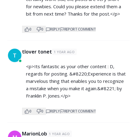
for newbies. Could you please extend them a
bit from next time? Thanks for the post.</p>
0
0
REPLY
REPORT COMMENT
tlover tonet
1 YEAR AGO
T
<p>Its fantastic as your other content : D,
regards for posting. &#8220;Experience is that
marvelous thing that enables you to recognize
a mistake when you make it again.&#8221; by
Franklin P. Jones.</p>
0
0
REPLY
REPORT COMMENT
MarionLob
1 YEAR AGO