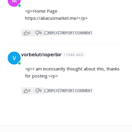
M
<p>Home Page
https://abacusmarket.me/</p>
0
0
REPLY
REPORT COMMENT
vorbelutrioperbir
1 YEAR AGO
V
<p>I am incessantly thought about this, thanks
for posting.</p>
0
0
REPLY
REPORT COMMENT