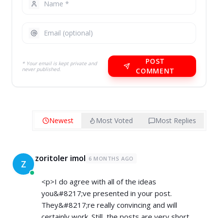
POST
* Your email is kept private and
never published.
COMMENT
Newest
Most Voted
Most Replies
zoritoler imol
6 MONTHS AGO
Z
<p>I do agree with all of the ideas
you&#8217;ve presented in your post.
They&#8217;re really convincing and will
certainly work. Still, the posts are very short