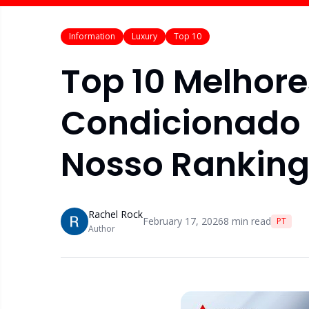
Information
Luxury
Top 10
Top 10 Melhore
Condicionado 
Nosso Rankin
Rachel Rock
February 17, 2026
8
min read
PT
Author