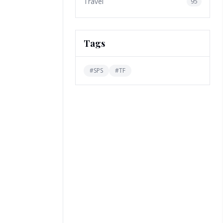
Travel
95
Tags
#
SPS
#
TF