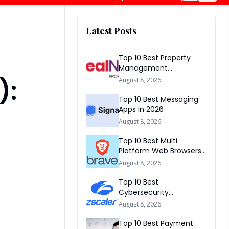
Latest Posts
Top 10 Best Property
Management
Companies In South
):
August 8, 2026
Africa 2026
Top 10 Best Messaging
Apps In 2026
August 8, 2026
Top 10 Best Multi
Platform Web Browsers
In The world 2026
August 8, 2026
Top 10 Best
Cybersecurity
Companies In America
August 8, 2026
2026
Top 10 Best Payment