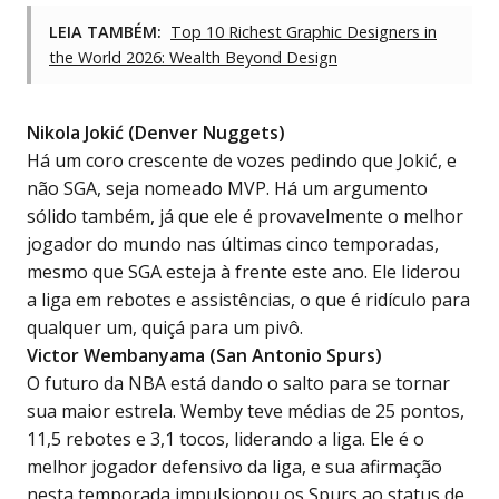
LEIA TAMBÉM:
Top 10 Richest Graphic Designers in
the World 2026: Wealth Beyond Design
Nikola Jokić (Denver Nuggets)
Há um coro crescente de vozes pedindo que Jokić, e
não SGA, seja nomeado MVP. Há um argumento
sólido também, já que ele é provavelmente o melhor
jogador do mundo nas últimas cinco temporadas,
mesmo que SGA esteja à frente este ano. Ele liderou
a liga em rebotes e assistências, o que é ridículo para
qualquer um, quiçá para um pivô.
Victor Wembanyama (San Antonio Spurs)
O futuro da NBA está dando o salto para se tornar
sua maior estrela. Wemby teve médias de 25 pontos,
11,5 rebotes e 3,1 tocos, liderando a liga. Ele é o
melhor jogador defensivo da liga, e sua
afirmação
nesta temporada
impulsionou os Spurs ao status de