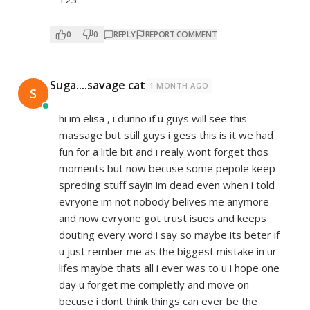
0
0
REPLY
REPORT COMMENT
Suga....savage cat
1 MONTH AGO
S
hi im elisa , i dunno if u guys will see this
massage but still guys i gess this is it we had
fun for a litle bit and i realy wont forget thos
moments but now becuse some pepole keep
spreding stuff sayin im dead even when i told
evryone im not nobody belives me anymore
and now evryone got trust isues and keeps
douting every word i say so maybe its beter if
u just rember me as the biggest mistake in ur
lifes maybe thats all i ever was to u i hope one
day u forget me completly and move on
becuse i dont think things can ever be the