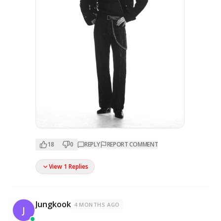
18
0
REPLY
REPORT COMMENT
View 1 Replies
Jungkook
4 MONTHS AGO
J