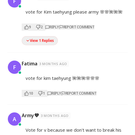
F
vote for Kim taehyung please army 🌸🌸🌺🌺🌺
9
2
REPLY
REPORT COMMENT
View 1 Replies
Fatima
3 MONTHS AGO
F
vote for kim taehyung 🌺🌺🌺🌸🌸🌸
10
1
REPLY
REPORT COMMENT
Army💜
3 MONTHS AGO
A
Vote for v because we don't want to break his