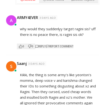
ARMY4EVER
3 DAYS AGO
A
why would they suddenlyy target ragini sis? uff
there is no peace there, is ragini sis ok?
0
0
REPLY
REPORT COMMENT
Saanj
3 DAYS AGO
S
Kikki, the thing is some army's like yeonton's
momma, deep voice v and karishma changed
their IDs to something disgusting about xz and
Ragini. Then they cursed, used cheap words
and insulted both Ragini and xz's mother. We
all ignored their provocative comments again