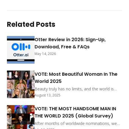
Related Posts
Otter Review in 2026: Sign-Up,
Download, Free & FAQs
May 14, 2026
VOTE: Most Beautiful Woman In The
World 2025
Beauty truly has no limits, and the world is
buzzing with excitement to celebrate the
August 13, 2025
incredible grace, charm, and glow of women
everywhere. As we step into 2025, we’re
VOTE: THE MOST HANDSOME MAN IN
thrilled to share the exciting news about the
THE WORLD 2025 (Global Survey)
top nominees for the much-loved title of “The
Most Beautiful Woman in the World.” After a
After months of worldwide nominations, we