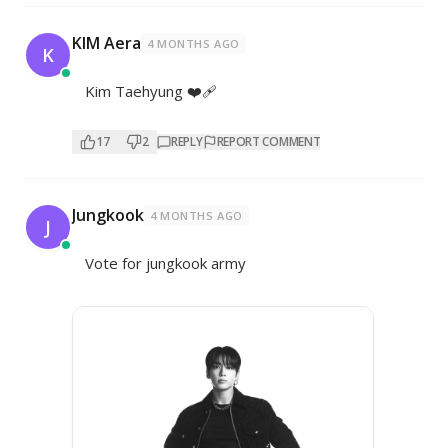
KIM Aera
4 MONTHS AGO
K
Kim Taehyung ❤️‍🩹
17
2
REPLY
REPORT COMMENT
Jungkook
4 MONTHS AGO
J
Vote for jungkook army