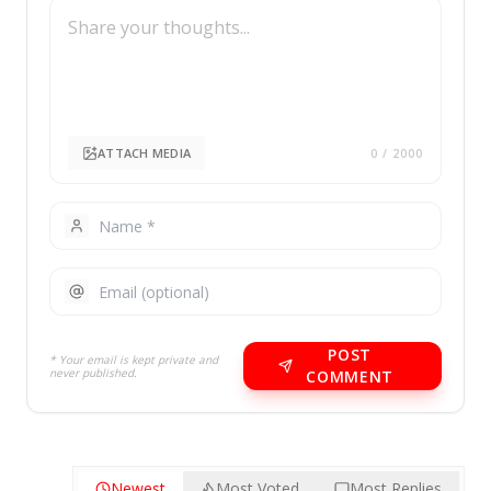
ATTACH MEDIA
0
/ 2000
POST
* Your email is kept private and
never published.
COMMENT
Newest
Most Voted
Most Replies