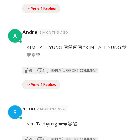
View 1 Replies
Andre
2 MONTHS AGO
A
KIM TAEHYUNG 💟💟💟💟#KIM TAEHYUNG 💚
💚💚💚
9
4
REPLY
REPORT COMMENT
View 1 Replies
Srinu
2 MONTHS AGO
S
Kim Taehyung ❤️❤️🥰🥰
9
3
REPLY
REPORT COMMENT