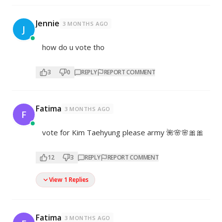
Jennie
3 MONTHS AGO
J
how do u vote tho
3
0
REPLY
REPORT COMMENT
Fatima
3 MONTHS AGO
F
vote for Kim Taehyung please army 🌺🌸🌸🎀🎀
12
3
REPLY
REPORT COMMENT
View 1 Replies
Fatima
3 MONTHS AGO