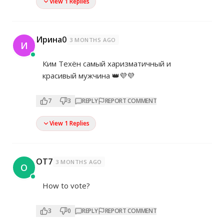
View 1 Replies
Ирина0
3 MONTHS AGO
И
Ким Техён самый харизматичный и
красивый мужчина 👑💜💜
7
3
REPLY
REPORT COMMENT
View 1 Replies
OT7
3 MONTHS AGO
O
How to vote?
3
0
REPLY
REPORT COMMENT