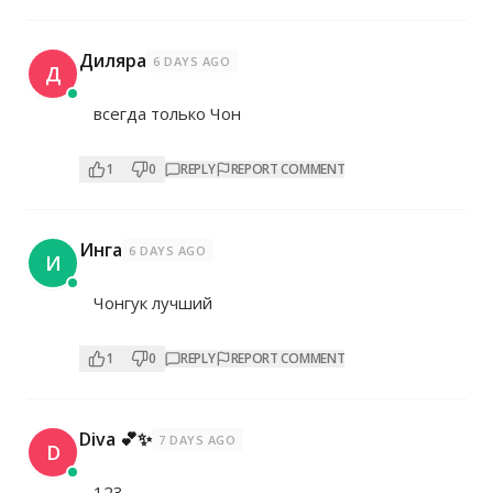
Диляра
6 DAYS AGO
Д
всегда только Чон
1
0
REPLY
REPORT COMMENT
Инга
6 DAYS AGO
И
Чонгук лучший
1
0
REPLY
REPORT COMMENT
Diva 💕✨
7 DAYS AGO
D
123