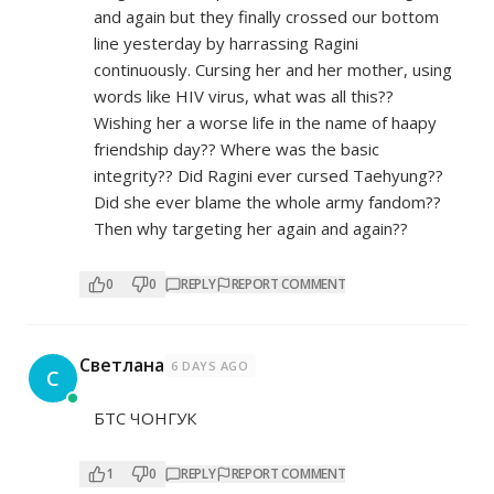
and again but they finally crossed our bottom
line yesterday by harrassing Ragini
continuously. Cursing her and her mother, using
words like HIV virus, what was all this??
Wishing her a worse life in the name of haapy
friendship day?? Where was the basic
integrity?? Did Ragini ever cursed Taehyung??
Did she ever blame the whole army fandom??
Then why targeting her again and again??
0
0
REPLY
REPORT COMMENT
Светлана
6 DAYS AGO
С
БТС ЧОНГУК
1
0
REPLY
REPORT COMMENT