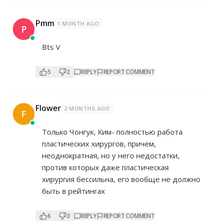
Pmm
1 MONTH AGO
P
Bts V
5
2
REPLY
REPORT COMMENT
Flower
2 MONTHS AGO
F
Только Чонгук, Ким- полностью работа
пластических хирургов, причем,
неоднократная, но у него недостатки,
против которых даже пластическая
хирургия бессильна, его вообще не должно
быть в рейтингах
6
3
REPLY
REPORT COMMENT