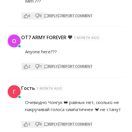
Mim ???
0
0
REPLY
REPORT COMMENT
OT7 ARMY FOREVER 💜
1 MONTH AGO
O
Anyone here???
2
1
REPLY
REPORT COMMENT
Гость
1 MONTH AGO
Г
Очевидно Чонгук 👑 равных нет, сколько не
накручивай голоса симпатичнее 🐒 не станут
1
0
REPLY
REPORT COMMENT