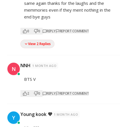
same again thanks for the laughs and the
memmories even if they ment nothing in the
end bye guys
0
0
REPLY
REPORT COMMENT
View 2 Replies
NNH
1 MONTH AGO
N
BTS V
2
0
REPLY
REPORT COMMENT
Young kook 💜
1 MONTH AGO
Y