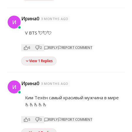
Ирина0
3 MONTHS AGO
И
V BTS 💘💘💘
6
2
REPLY
REPORT COMMENT
View 1 Replies
Ирина0
3 MONTHS AGO
И
Ким Техён самый красивый мужчина в мире
🫰🫰🫰🫰🫰
5
3
REPLY
REPORT COMMENT