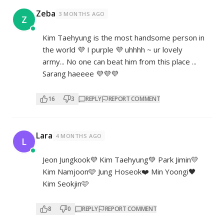
Zeba
3 MONTHS AGO
Z
Kim Taehyung is the most handsome person in
the world 💜 I purple 💜 uhhhh ~ ur lovely
army... No one can beat him from this place ...
Sarang haeeee 💜💜💜
16
3
REPLY
REPORT COMMENT
Lara
4 MONTHS AGO
L
Jeon Jungkook💜 Kim Taehyung💚 Park Jimin💛
Kim Namjoon🩵 Jung Hoseok❤️ Min Yoongi🖤
Kim Seokjin🩷
8
0
REPLY
REPORT COMMENT