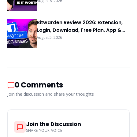
August 6, 2026
Bitwarden Review 2026: Extension,
Login, Download, Free Plan, App &
FAQs
August 5, 2026
0
Comments
Join the discussion and share your thoughts
Join the Discussion
SHARE YOUR VOICE