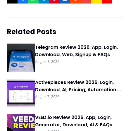
Related Posts
Telegram Review 2026: App, Login,
Download, Web, Signup & FAQs
August 8, 2026
Activepieces Review 2026: Login,
Download, AI, Pricing, Automation &
FAQs
August 7, 2026
VEED.io Review 2026: App, Login,
Generator, Download, AI & FAQs