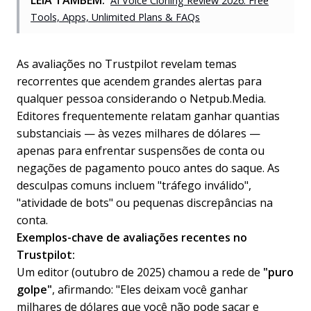
LEIA TAMBÉM:
AI Voice Cloning Review 2026: Free
Tools, Apps, Unlimited Plans & FAQs
As avaliações no Trustpilot revelam temas
recorrentes que acendem grandes alertas para
qualquer pessoa considerando o Netpub.Media.
Editores frequentemente relatam ganhar quantias
substanciais — às vezes milhares de dólares —
apenas para enfrentar suspensões de conta ou
negações de pagamento pouco antes do saque. As
desculpas comuns incluem "tráfego inválido",
"atividade de bots" ou pequenas discrepâncias na
conta.
Exemplos-chave de avaliações recentes no
Trustpilot:
Um editor (outubro de 2025) chamou a rede de
"puro
golpe"
, afirmando: "Eles deixam você ganhar
milhares de dólares que você não pode sacar e