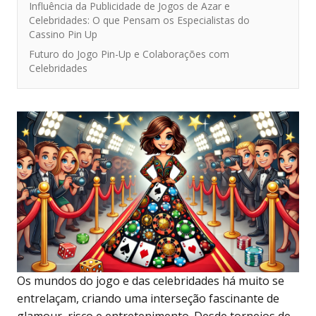
Influência da Publicidade de Jogos de Azar e
Celebridades: O que Pensam os Especialistas do
Cassino Pin Up
Futuro do Jogo Pin-Up e Colaborações com
Celebridades
Os mundos do jogo e das celebridades há muito se
entrelaçam, criando uma interseção fascinante de