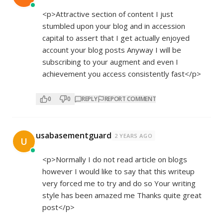
<p>Attractive section of content I just
stumbled upon your blog and in accession
capital to assert that I get actually enjoyed
account your blog posts Anyway I will be
subscribing to your augment and even I
achievement you access consistently fast</p>
0
0
REPLY
REPORT COMMENT
usabasementguard
2 YEARS AGO
U
<p>Normally I do not read article on blogs
however I would like to say that this writeup
very forced me to try and do so Your writing
style has been amazed me Thanks quite great
post</p>