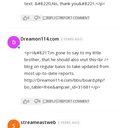
text: &#8220;No, thank you&#8221;</p>
0
1
REPLY
REPORT COMMENT
Dreamon114.com
2 YEARS AGO
D
<p>I&#8217;m gone to say to my little
brother, that he should also visit this<br />
blog on regular basis to take updated from
most up-to-date reports.
http://Dreamon114.com/bbs/board.php?
bo_table=free&amp;wr_id=31681</p>
0
0
REPLY
REPORT COMMENT
streameastweb
2 YEARS AGO
S