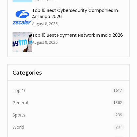
Top 10 Best Cybersecurity Companies In
America 2026
August 8, 2026
Top 10 Best Payment Network In India 2026
August 8, 2026
Categories
Top 10
1617
General
1362
Sports
299
World
201