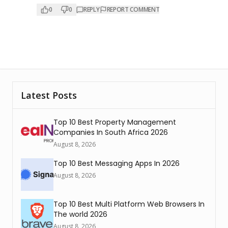
0
0
REPLY
REPORT COMMENT
Latest Posts
Top 10 Best Property Management
Companies In South Africa 2026
August 8, 2026
Top 10 Best Messaging Apps In 2026
August 8, 2026
Top 10 Best Multi Platform Web Browsers In
The world 2026
August 8, 2026