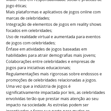
jogo éticas;
Mais plataformas e aplicativos de jogos online com
marcas de celebridades;
Integração de elementos de jogos em reality shows
focados em celebridades;
Uso de realidade virtual e aumentada para eventos
de jogos com celebridades;
Ênfase em atividades de jogos baseadas em
habilidades para atrair demografias mais jovens;
Colaborações entre celebridades e empresas de
jogos para iniciativas educacionais;
Regulamentações mais rigorosas sobre endossos e
promoções de celebridades relacionadas a jogos.
Uma vez que a indústria de jogos é
significativamente impactada por leis, as celebridades
envolvidas terão que prestar mais atenção ao seu
impacto na sociedade. As estrelas podem ser