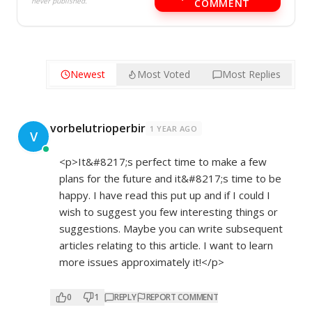
never published.
COMMENT
Newest
Most Voted
Most Replies
vorbelutrioperbir
1 YEAR AGO
V
<p>It&#8217;s perfect time to make a few
plans for the future and it&#8217;s time to be
happy. I have read this put up and if I could I
wish to suggest you few interesting things or
suggestions. Maybe you can write subsequent
articles relating to this article. I want to learn
more issues approximately it!</p>
0
1
REPLY
REPORT COMMENT