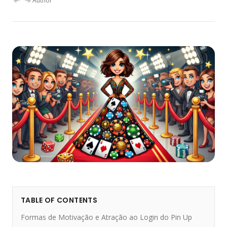
Author
TABLE OF CONTENTS
Formas de Motivação e Atração ao Login do Pin Up