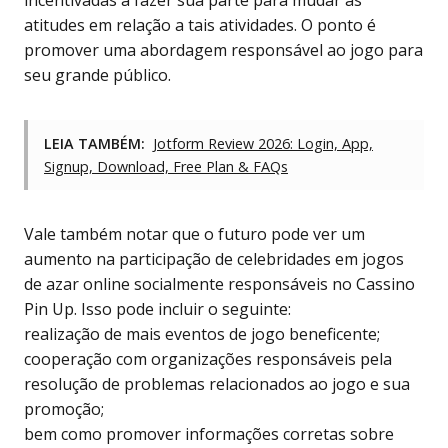
incentivadas a fazer sua parte para mudar as
atitudes em relação a tais atividades. O ponto é
promover uma abordagem responsável ao jogo para
seu grande público.
LEIA TAMBÉM:
Jotform Review 2026: Login, App,
Signup, Download, Free Plan & FAQs
Vale também notar que o futuro pode ver um
aumento na participação de celebridades em jogos
de azar online socialmente responsáveis no Cassino
Pin Up. Isso pode incluir o seguinte:
realização de mais eventos de jogo beneficente;
cooperação com organizações responsáveis pela
resolução de problemas relacionados ao jogo e sua
promoção;
bem como promover informações corretas sobre