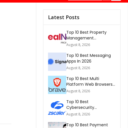
Latest Posts
Top 10 Best Property
Management
Companies In South
August 8, 2026
Africa 2026
Top 10 Best Messaging
Apps In 2026
August 8, 2026
Top 10 Best Multi
Platform Web Browsers
In The world 2026
August 8, 2026
Top 10 Best
Cybersecurity
Companies In America
August 8, 2026
2026
Top 10 Best Payment