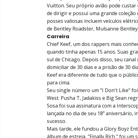
Vuitton. Seu próprio avião pode custar 
de dirigir e possui uma grande coleção d
posses valiosas incluem veículos elétri
de Bentley Roadster, Mulsanne Bentley
Carreira
Chief Keef, um dos rappers mais conhec
quando tinha apenas 15 anos. Suas gr
sul de Chicago. Depois disso, seu cana
domiciliar de 30 dias e a prisão de 30 d
Keef era diferente de tudo que o públic
para cima.
Seu single número um "I Don't Like" f
West. Pusha T, Jadakiss e Big Sean reg
Sosa foi sua assinatura com a Interscope
lançada no dia de seu 18º aniversário, 
sucesso.
Mais tarde, ele fundou a Glory Boyz En
álbum de estreia, "Finally Rich," foi 