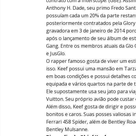
contrato com a Interscope. (GBE). Assi
Anthony H. Dade, seu primo Fredo Sant
possuíam cada um 20% da parte restant
posteriormente contratados pela Glory
gravadora em 3 de janeiro de 2014 porq
após o lançamento de seu álbum de estr
Gang. Entre os membros atuais da Glo Ga
e JusGlo.
O rapper famoso gosta de viver um esti
isso. Keef possui uma mansão em Tarza
em boas condições e possui detalhes c
equipada e vários quartos na parte de t
Ele supostamente usa seu jato para vi
Vuitton. Seu próprio avião pode custar
Além disso, Keef gosta de dirigir e pos
bonitos e caros. Suas posses valiosas i
Ferrari 458 Spider, além de Bentley Ro
Bentley Mulsanne.