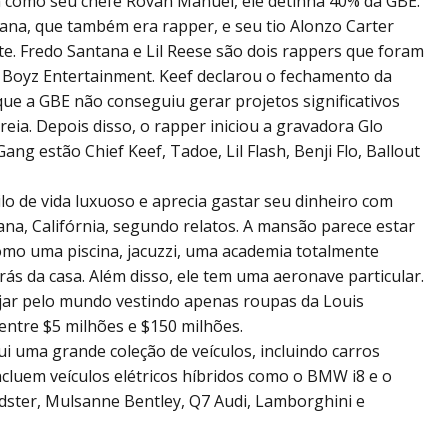
m como seu chefe Rovan Manuel, ele detinha 40% da GBE.
ana, que também era rapper, e seu tio Alonzo Carter
e. Fredo Santana e Lil Reese são dois rappers que foram
 Boyz Entertainment. Keef declarou o fechamento da
ue a GBE não conseguiu gerar projetos significativos
eia. Depois disso, o rapper iniciou a gravadora Glo
ng estão Chief Keef, Tadoe, Lil Flash, Benji Flo, Ballout
lo de vida luxuoso e aprecia gastar seu dinheiro com
na, Califórnia, segundo relatos. A mansão parece estar
omo uma piscina, jacuzzi, uma academia totalmente
rás da casa. Além disso, ele tem uma aeronave particular.
ajar pelo mundo vestindo apenas roupas da Louis
 entre $5 milhões e $150 milhões.
sui uma grande coleção de veículos, incluindo carros
ncluem veículos elétricos híbridos como o BMW i8 e o
adster, Mulsanne Bentley, Q7 Audi, Lamborghini e