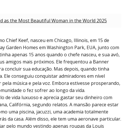
ified as the Most Beautiful Woman in the World 2025
mo Chief Keef, nasceu em Chicago, Illinois, em 15 de
rkway Garden Homes em Washington Park, EUA, junto com
e tinha apenas 15 anos quando o chefe nasceu, e sua avó,
eus amigos mais próximos. Ele frequentou a Banner
ra concluir sua educação. Mas depois, quando tinha
a. Ele conseguiu conquistar admiradores em nível
r pela música e pela voz. Embora estivesse prosperando,
comunidade o fez sofrer ao longo da vida.
lo de vida luxuoso e aprecia gastar seu dinheiro com
na, Califórnia, segundo relatos. A mansão parece estar
omo uma piscina, jacuzzi, uma academia totalmente
rás da casa. Além disso, ele tem uma aeronave particular.
ajar pelo mundo vestindo apenas roupas da Louis