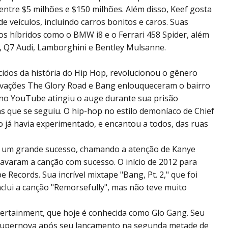
entre $5 milhões e $150 milhões. Além disso, Keef gosta
e veículos, incluindo carros bonitos e caros. Suas
cos híbridos como o BMW i8 e o Ferrari 458 Spider, além
, Q7 Audi, Lamborghini e Bentley Mulsanne.
idos da história do Hip Hop, revolucionou o gênero
avações The Glory Road e Bang enlouqueceram o bairro
l no YouTube atingiu o auge durante sua prisão
ias que se seguiu. O hip-hop no estilo demoníaco de Chief
o já havia experimentado, e encantou a todos, das ruas
oi um grande sucesso, chamando a atenção de Kanye
ravaram a canção com sucesso. O início de 2012 para
 Records. Sua incrível mixtape "Bang, Pt. 2," que foi
inclui a canção "Remorsefully", mas não teve muito
tertainment, que hoje é conhecida como Glo Gang. Seu
um supernova após seu lançamento na segunda metade de