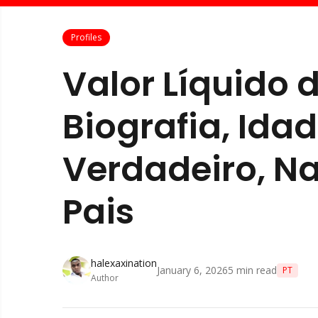
Profiles
Valor Líquido d
Biografia, Ida
Verdadeiro, 
Pais
halexaxination
January 6, 2026
5
min read
PT
Author