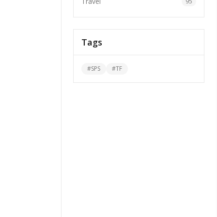
Travel
95
Tags
#
SPS
#
TF