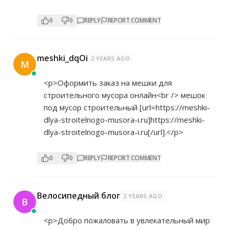
0
0
REPLY
REPORT COMMENT
meshki_dqOi
2 YEARS AGO
M
<p>Оформить заказ на мешки для
строительного мусора онлайн<br /> мешок
под мусор строительный [url=
https://meshki-
dlya-stroitelnogo-musora-i.ru]https://meshki-
dlya-stroitelnogo-musora-i.ru[/url].</p>
0
0
REPLY
REPORT COMMENT
Велосипедный блог
2 YEARS AGO
В
<p>Добро пожаловать в увлекательный мир