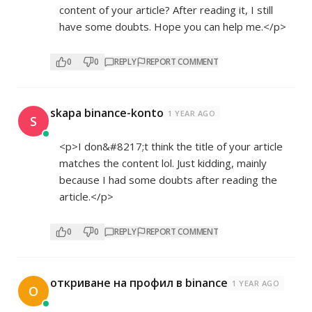
content of your article? After reading it, I still
have some doubts. Hope you can help me.</p>
0
0
REPLY
REPORT COMMENT
skapa binance-konto
1 YEAR AGO
S
<p>I don&#8217;t think the title of your article
matches the content lol. Just kidding, mainly
because I had some doubts after reading the
article.</p>
0
0
REPLY
REPORT COMMENT
откриване на профил в binance
1 YEAR AGO
О