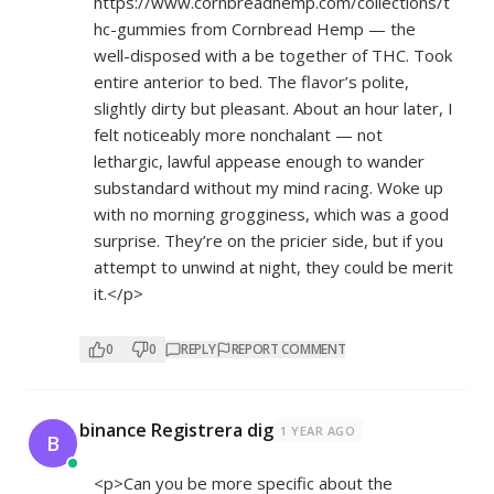
https://www.cornbreadhemp.com/collections/t
hc-gummies
from Cornbread Hemp — the
well-disposed with a be together of THC. Took
entire anterior to bed. The flavor’s polite,
slightly dirty but pleasant. About an hour later, I
felt noticeably more nonchalant — not
lethargic, lawful appease enough to wander
substandard without my mind racing. Woke up
with no morning grogginess, which was a good
surprise. They’re on the pricier side, but if you
attempt to unwind at night, they could be merit
it.</p>
0
0
REPLY
REPORT COMMENT
binance Registrera dig
1 YEAR AGO
B
<p>Can you be more specific about the