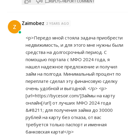
0
0
REPLY
REPORT COMMENT
Zaimobez
2 YEARS AGO
Z
<p>Передо мной стояла задача приобрести
недвижимость, и для этого мне нужны были
средства на долгосрочный период. С
помощью портала с МФО 2024 года, я
нашел надежное предложение и получил
займ на полгода. Минимальный процент по
переплате сделал эту финансовую сделку
очень удобной и выгодной. </p> <p>
[url=
https://bycesoir.com/]Займы
на карту
онлайн[/url] от лучших МФО 2024 года
&#8211; для получения займа до 30000
рублей на карту без отказа, от вас
требуется только паспорт и именная
банковская карта!</p>