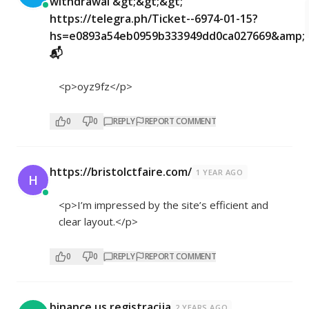
withdrawal &gt;&gt;&gt;
https://telegra.ph/Ticket--6974-01-15?
hs=e0893a54eb0959b333949dd0ca027669&amp;
📬
<p>oyz9fz</p>
0
0
REPLY
REPORT COMMENT
https://bristolctfaire.com/
1 YEAR AGO
H
<p>I’m impressed by the site’s efficient and
clear layout.</p>
0
0
REPLY
REPORT COMMENT
binance us registracija
2 YEARS AGO