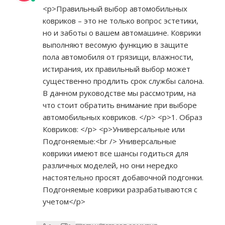
<p>Правильный выбор автомобильных
ковриков – это не только вопрос эстетики,
но и заботы о вашем автомашине. Коврики
выполняют весомую функцию в защите
пола автомобиля от грязищи, влажности,
истирания, их правильный выбор может
существенно продлить срок службы салона.
В данном руководстве мы рассмотрим, на
что стоит обратить внимание при выборе
автомобильных ковриков. </p> <p>1. Образ
Ковриков: </p> <p>Универсальные или
Подгоняемые:<br /> Универсальные
коврики имеют все шансы годиться для
различных моделей, но они нередко
настоятельно просят добавочной подгонки.
Подгоняемые коврики разрабатываются с
учетом</p>