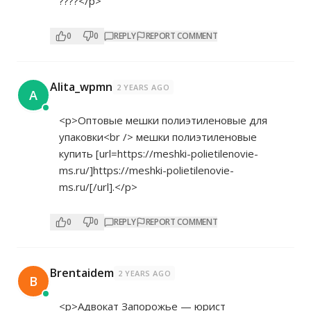
????</p>
0
0
REPLY
REPORT COMMENT
Alita_wpmn
2 YEARS AGO
A
<p>Оптовые мешки полиэтиленовые для
упаковки<br /> мешки полиэтиленовые
купить [url=
https://meshki-polietilenovie-
ms.ru/]https://meshki-polietilenovie-
ms.ru/[/url].</p>
0
0
REPLY
REPORT COMMENT
Brentaidem
2 YEARS AGO
B
<p>Адвокат Запорожье — юрист