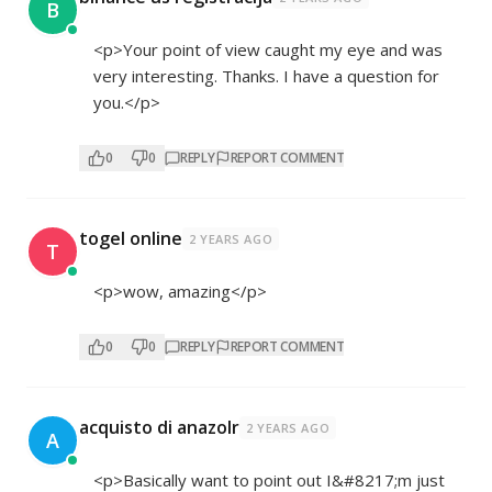
B
<p>Your point of view caught my eye and was
very interesting. Thanks. I have a question for
you.</p>
0
0
REPLY
REPORT COMMENT
togel online
2 YEARS AGO
T
<p>wow, amazing</p>
0
0
REPLY
REPORT COMMENT
acquisto di anazolr
2 YEARS AGO
A
<p>Basically want to point out I&#8217;m just