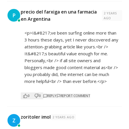
precio del farxiga en una farmacia
2 YEARS
P
en Argentina
AGO
<p>I&#8217;ve been surfing online more than
3 hours these days, yet I never discovered any
attention-grabbing article like yours.<br />
It&#8217;s beautiful value enough for me.
Personally,<br /> if all site owners and
bloggers made good content material as<br />
you probably did, the internet can be much
more helpful<br /> than ever before.</p>
0
0
REPLY
REPORT COMMENT
zoritoler imol
2 YEARS AGO
Z