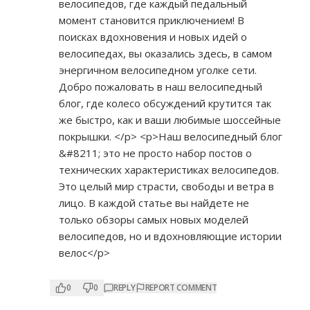
велосипедов, где каждый педальный
момент становится приключением! В
поисках вдохновения и новых идей о
велосипедах, вы оказались здесь, в самом
энергичном велосипедном уголке сети.
Добро пожаловать в наш велосипедный
блог, где колесо обсуждений крутится так
же быстро, как и ваши любимые шоссейные
покрышки. </p> <p>Наш велосипедный блог
&#8211; это не просто набор постов о
технических характеристиках велосипедов.
Это целый мир страсти, свободы и ветра в
лицо. В каждой статье вы найдете не
только обзоры самых новых моделей
велосипедов, но и вдохновляющие истории
велос</p>
0
0
REPLY
REPORT COMMENT