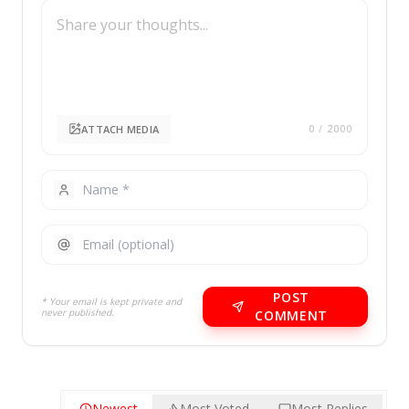
ATTACH MEDIA
0
/ 2000
POST
* Your email is kept private and
never published.
COMMENT
Newest
Most Voted
Most Replies