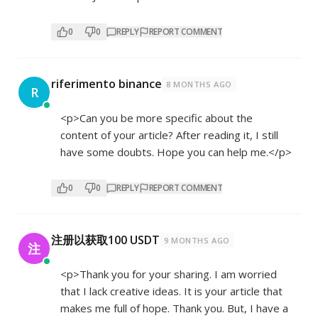
0
0
REPLY
REPORT COMMENT
riferimento binance
8 MONTHS AGO
R
<p>Can you be more specific about the
content of your article? After reading it, I still
have some doubts. Hope you can help me.</p>
0
0
REPLY
REPORT COMMENT
注册以获取100 USDT
9 MONTHS AGO
注
<p>Thank you for your sharing. I am worried
that I lack creative ideas. It is your article that
makes me full of hope. Thank you. But, I have a