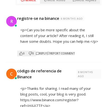
registre-se na binance
6 MONTHS AGO
R
<p>Can you be more specific about the
content of your article? After reading it, I still
have some doubts. Hope you can help me.</p>
0
0
REPLY
REPORT COMMENT
código de referencia de
8 MONTHS
C
Binance
AGO
<p>Thanks for sharing. I read many of your
blog posts, cool, your blog is very good.
https://www.binance.com/register?
ref=IHJUI7TF</p>