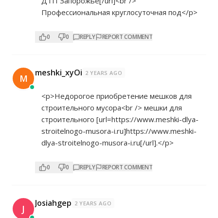
ДТП Запорожье[/url]<br />
Профессиональная круглосуточная под</p>
0
0
REPLY
REPORT COMMENT
meshki_xyOi
2 YEARS AGO
M
<p>Недорогое приобретение мешков для
строительного мусора<br /> мешки для
строительного [url=
https://www.meshki-dlya-
stroitelnogo-musora-i.ru]https://www.meshki-
dlya-stroitelnogo-musora-i.ru[/url].</p>
0
0
REPLY
REPORT COMMENT
Josiahgep
2 YEARS AGO
J