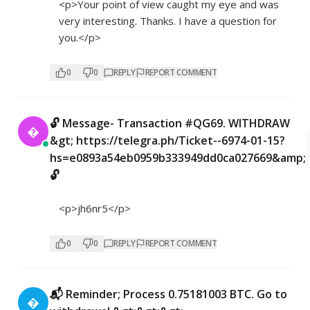
<p>Your point of view caught my eye and was
very interesting. Thanks. I have a question for
you.</p>
0
0
REPLY
REPORT COMMENT
🔓 Message- Transaction #QG69. WITHDRAW

&gt; https://telegra.ph/Ticket--6974-01-15?
hs=e0893a54eb0959b333949dd0ca027669&amp;
🔓
<p>jh6nr5</p>
0
0
REPLY
REPORT COMMENT
📬 Reminder; Process 0.75181003 BTC. Go to
