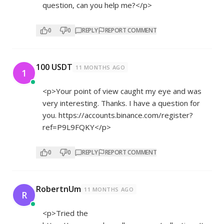
question, can you help me?</p>
0
0
REPLY
REPORT COMMENT
100 USDT
11 MONTHS AGO
1
<p>Your point of view caught my eye and was
very interesting. Thanks. I have a question for
you.
https://accounts.binance.com/register?
ref=P9L9FQKY</p>
0
0
REPLY
REPORT COMMENT
RobertnUm
11 MONTHS AGO
R
<p>Tried the