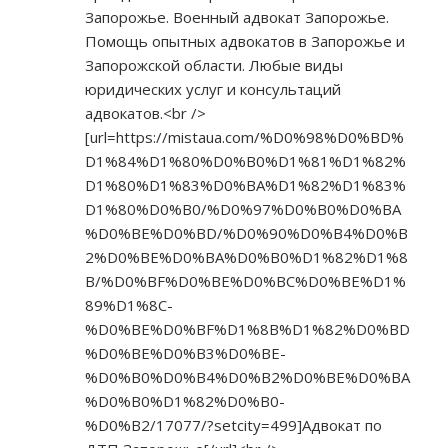
Запорожье. Военный адвокат Запорожье.
Помощь опытных адвокатов в Запорожье и
Запорожской области. Любые виды
юридических услуг и консультаций
адвокатов.<br />
[url=
https://mistaua.com/%D0%98%D0%BD%
D1%84%D1%80%D0%B0%D1%81%D1%82%
D1%80%D1%83%D0%BA%D1%82%D1%83%
D1%80%D0%B0/%D0%97%D0%B0%D0%BA
%D0%BE%D0%BD/%D0%90%D0%B4%D0%B
2%D0%BE%D0%BA%D0%B0%D1%82%D1%8
B/%D0%BF%D0%BE%D0%BC%D0%BE%D1%
89%D1%8C-
%D0%BE%D0%BF%D1%8B%D1%82%D0%BD
%D0%BE%D0%B3%D0%BE-
%D0%B0%D0%B4%D0%B2%D0%BE%D0%BA
%D0%B0%D1%82%D0%B0-
%D0%B2/17077/?setcity=499]Адвокат
по