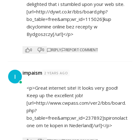
delighted that i stumbled upon your web site.
[url=
http://dywt.co.kr/bbs/board.php?
bo_table=free&amp;wr_id=115026]kup
dicyclomine online bez recepty w
Bydgoszczy[/url]</p>
0
0
REPLY
REPORT COMMENT
impaism
2 YEARS AGO
I
<p>Great internet site! It looks very good!
Keep up the excellent job!
[url=
http://www.cwpass.com/ver2/bbs/board.
php?
bo_table=free&amp;wr_id=237892]spironolact
one
om te kopen in Nederland[/url]</p>