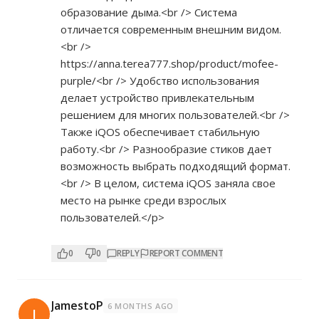
образование дыма.<br /> Система
отличается современным внешним видом.
<br />
https://anna.terea777.shop/product/mofee-
purple/<br
/> Удобство использования
делает устройство привлекательным
решением для многих пользователей.<br />
Также iQOS обеспечивает стабильную
работу.<br /> Разнообразие стиков дает
возможность выбрать подходящий формат.
<br /> В целом, система iQOS заняла свое
место на рынке среди взрослых
пользователей.</p>
0
0
REPLY
REPORT COMMENT
JamestoP
6 MONTHS AGO
J