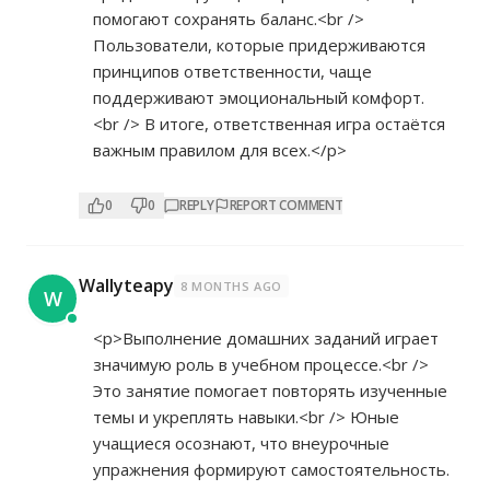
помогают сохранять баланс.<br />
Пользователи, которые придерживаются
принципов ответственности, чаще
поддерживают эмоциональный комфорт.
<br /> В итоге, ответственная игра остаётся
важным правилом для всех.</p>
0
0
REPLY
REPORT COMMENT
Wallyteapy
8 MONTHS AGO
W
<p>Выполнение домашних заданий играет
значимую роль в учебном процессе.<br />
Это занятие помогает повторять изученные
темы и укреплять навыки.<br /> Юные
учащиеся осознают, что внеурочные
упражнения формируют самостоятельность.