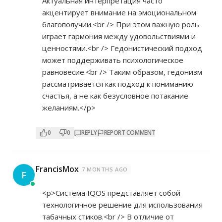
Актуальная интерпретация часто
акцентирует внимание на эмоциональном
благополучии.<br /> При этом важную роль
играет гармония между удовольствиями и
ценностями.<br /> Гедонистический подход
может поддерживать психологическое
равновесие.<br /> Таким образом, гедонизм
рассматривается как подход к пониманию
счастья, а не как безусловное потакание
желаниям.</p>
0
0
REPLY
REPORT COMMENT
FrancisMox
7 MONTHS AGO
F
<p>Система IQOS представляет собой
технологичное решение для использования
табачных стиков.<br /> В отличие от