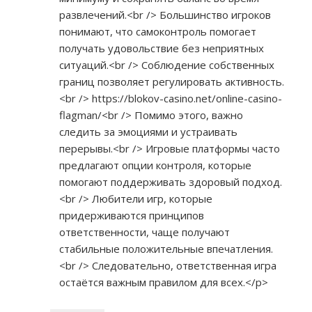
развлечений.<br /> Большинство игроков
понимают, что самоконтроль помогает
получать удовольствие без неприятных
ситуаций.<br /> Соблюдение собственных
границ позволяет регулировать активность.
<br />
https://blokov-casino.net/online-casino-
flagman/<br
/> Помимо этого, важно
следить за эмоциями и устраивать
перерывы.<br /> Игровые платформы часто
предлагают опции контроля, которые
помогают поддерживать здоровый подход.
<br /> Любители игр, которые
придерживаются принципов
ответственности, чаще получают
стабильные положительные впечатления.
<br /> Следовательно, ответственная игра
остаётся важным правилом для всех.</p>