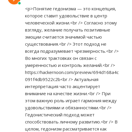
<p>Понятие гедонизма — это концепция,
которое ставит удовольствие в центр
человеческой жизни.<br /> Согласно этому
взгляду, желание получать позитивные
эмоции считается значимой частью
существования.<br /> Этот подход не
всегда подразумевает чрезмерность.<br />
Во многих трактовках он связан с
умеренностью и контроль желаний.<br />
https://hackernoon.com/preview/694d168a4c
091f4db9522c2b<br
/> Актуальная
интерпретация часто акцентирует
внимание на качестве жизни.<br /> При
этом важную роль играет гармония между
удовольствиями и обязанностями.<br />
Гедонистический подход может
способствовать личному развитию.<br /> В
целом, гедонизм рассматривается как