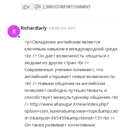
0
0
REPLY
REPORT COMMENT
Richardlarly
8 MONTHS AGO
R
<p>Овладение английским является
ключевым навыком в международной среде.
<br /> Он даёт возможность общаться с
людьми из других стран.<br />
Современные ученики понимают, что
английский открывает новые возможности.
<br /> Навыки общения на английском
позволяет свободно путешествовать и
способствует межкультурному общению.<br
/>
http://www.altasugar.it/new/index.php?
option=com_kunena&amp;view=topic&amp;cati
d=3&amp;id=365459&amp;Itemid=151<br
/>
Он также развивает когнитивные