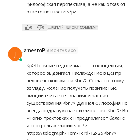
философская перспектива, а не как отказ от
ответственности.</p>
0
0
REPLY
REPORT COMMENT
JamestoP
6 MONTHS AGO
J
<p>Понятие гедонизма — это концепция,
которое выдвигает наслаждение в центр
человеческой жизни.<br /> Согласно этому
взгляду, желание получать позитивные
эмоции считается значимой частью
существования.<br /> Данная философия не
всегда подразумевает излишество.<br /> Во
многих трактовках он предполагает баланс
и контроль желаний.<br />
https://telegra.ph/Tom-Ford-12-25<br
/>