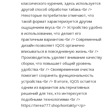
классического курения, здесь используется
другой способ обработки табака.<br />
Некоторые потребители отмечают, что
такой формат характеризуется другим
ощущением вкуса.<br /> Устройство удобно
в использовании, что делает его
практичным вариантом.<br /> Современный
дизайн позволяет IQOS органично
вписываться в повседневную жизнь.<br />
Производитель уделяет внимание качеству
сборки, что повышает общий уровень
удобства.<br /> Своевременная очистка
помогает сохранять функциональность
устройства.<br /> В итоге, IQOS остаётся
одним из вариантов альтернативных
решений для тех, кто интересуется
подобными технологиями.<br />
https://terea777.shop/kontakty/</p>