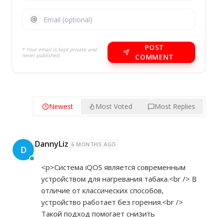
POST
* Your email is kept private and
never published.
COMMENT
Newest
Most Voted
Most Replies
DannyLiz
6 MONTHS AGO
D
<p>Система iQOS является современным
устройством для нагревания табака.<br /> В
отличие от классических способов,
устройство работает без горения.<br />
Такой подход помогает снизить