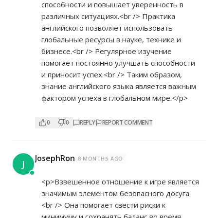
способности и повышает уверенность в
различных ситуациях.<br /> Практика
английского позволяет использовать
глобальные ресурсы в науке, технике и
бизнесе.<br /> Регулярное изучение
помогает постоянно улучшать способности
и приносит успех.<br /> Таким образом,
знание английского языка является важным
фактором успеха в глобальном мире.</p>
0
0
REPLY
REPORT COMMENT
JosephRon
8 MONTHS AGO
J
<p>Взвешенное отношение к игре является
значимым элементом безопасного досуга.
<br /> Она помогает свести риски к
минимуму и сохранять баланс во время