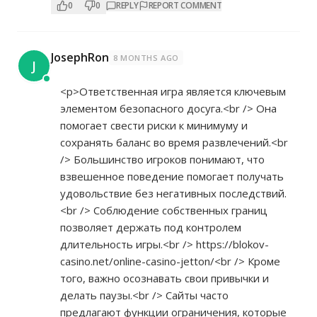
0
0
REPLY
REPORT COMMENT
JosephRon
8 MONTHS AGO
J
<p>Ответственная игра является ключевым
элементом безопасного досуга.<br /> Она
помогает свести риски к минимуму и
сохранять баланс во время развлечений.<br
/> Большинство игроков понимают, что
взвешенное поведение помогает получать
удовольствие без негативных последствий.
<br /> Соблюдение собственных границ
позволяет держать под контролем
длительность игры.<br />
https://blokov-
casino.net/online-casino-jetton/<br
/> Кроме
того, важно осознавать свои привычки и
делать паузы.<br /> Сайты часто
предлагают функции ограничения, которые