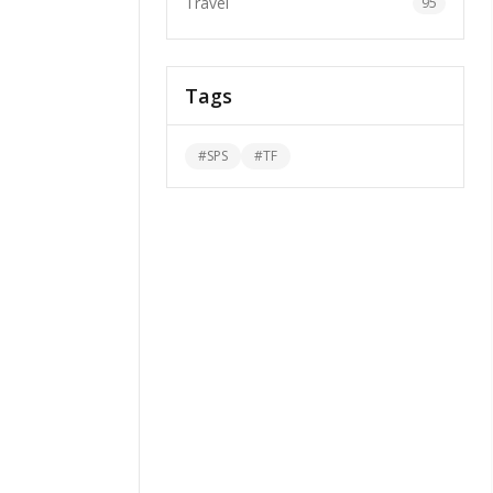
Travel
95
Tags
#
SPS
#
TF