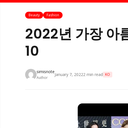
Beauty
Fashion
2022년 가장 아
10
simisnote
January 7, 2022
2
min read
KO
Author