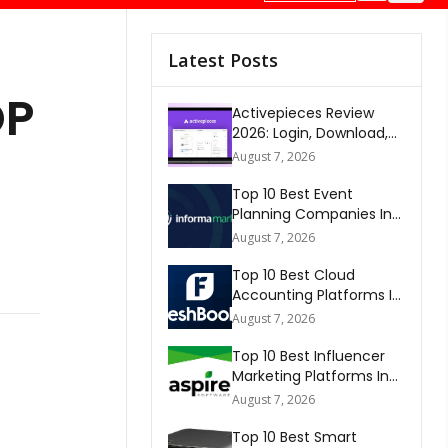
Latest Posts
P
Activepieces Review
2026: Login, Download,
AI, Pricing, Automation &
August 7, 2026
FAQs
Top 10 Best Event
Planning Companies In
The World 2026
August 7, 2026
Top 10 Best Cloud
Accounting Platforms In
The World 2026
August 7, 2026
Top 10 Best Influencer
Marketing Platforms In
The World 2026
August 7, 2026
Top 10 Best Smart