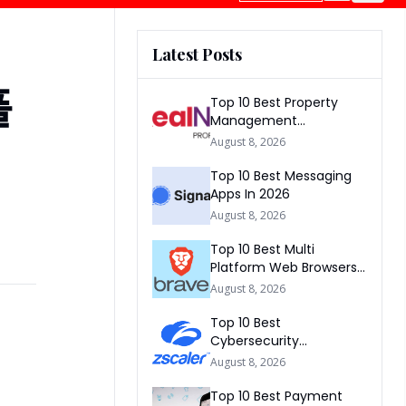
Latest Posts
플
Top 10 Best Property
Management
Companies In South
August 8, 2026
Africa 2026
Top 10 Best Messaging
Apps In 2026
August 8, 2026
Top 10 Best Multi
Platform Web Browsers
In The world 2026
August 8, 2026
Top 10 Best
Cybersecurity
Companies In America
August 8, 2026
2026
Top 10 Best Payment