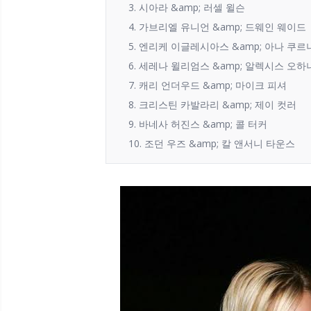
3. 시아라 &amp; 러셀 윌슨
4. 가브리엘 유니언 &amp; 드웨인 웨이드
5. 엔리케 이글레시아스 &amp; 아나 쿠
6. 세레나 윌리엄스 &amp; 알렉시스 오하
7. 캐리 언더우드 &amp; 마이크 피셔
8. 크리스틴 카발라리 &amp; 제이 컷러
9. 바네사 허진스 &amp; 콜 터커
10. 조던 우즈 &amp; 칼 앤서니 타운스