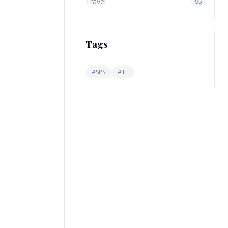
Travel
95
Tags
#
SPS
#
TF