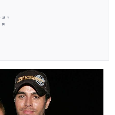
르니코바
니안