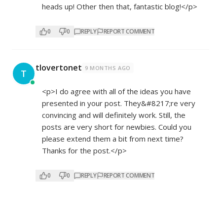
heads up! Other then that, fantastic blog!</p>
0
0
REPLY
REPORT COMMENT
tlovertonet
9 MONTHS AGO
T
<p>I do agree with all of the ideas you have
presented in your post. They&#8217;re very
convincing and will definitely work. Still, the
posts are very short for newbies. Could you
please extend them a bit from next time?
Thanks for the post.</p>
0
0
REPLY
REPORT COMMENT