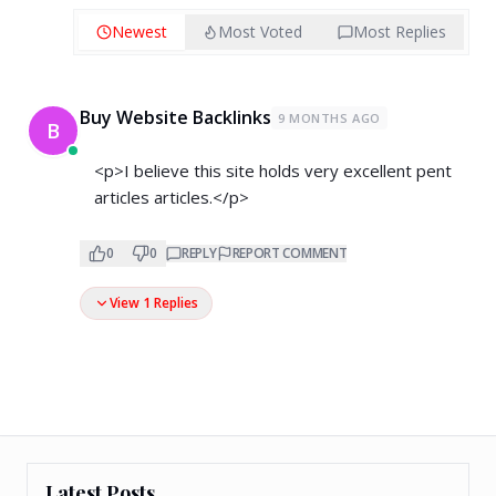
Newest
Most Voted
Most Replies
Buy Website Backlinks
9 MONTHS AGO
B
<p>I believe this site holds very excellent pent
articles articles.</p>
0
0
REPLY
REPORT COMMENT
View 1 Replies
Latest Posts