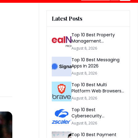
Latest Posts
Top 10 Best Property
Management
Companies In South
August 8, 2026
Africa 2026
Top 10 Best Messaging
Apps In 2026
August 8, 2026
Top 10 Best Multi
Platform Web Browsers
In The world 2026
August 8, 2026
Top 10 Best
Cybersecurity
Companies In America
August 8, 2026
2026
Top 10 Best Payment