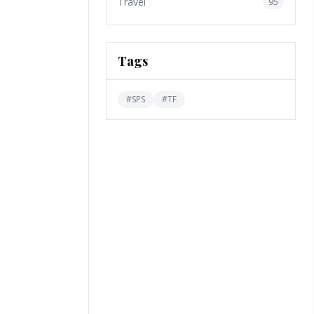
Travel
95
Tags
#
SPS
#
TF