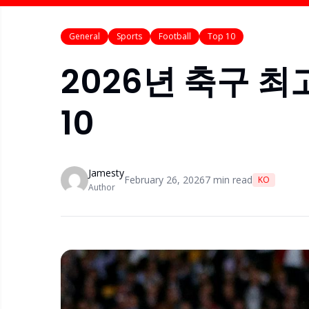
General
Sports
Football
Top 10
2026년 축구 최
10
Jamesty
February 26, 2026
7
min read
KO
Author