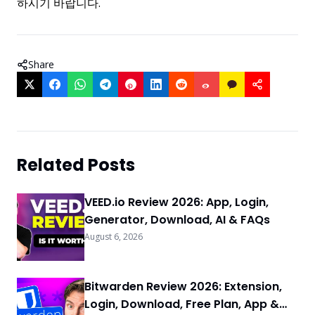
하시기 바랍니다.
Share
Related Posts
VEED.io Review 2026: App, Login,
Generator, Download, AI & FAQs
August 6, 2026
Bitwarden Review 2026: Extension,
Login, Download, Free Plan, App &