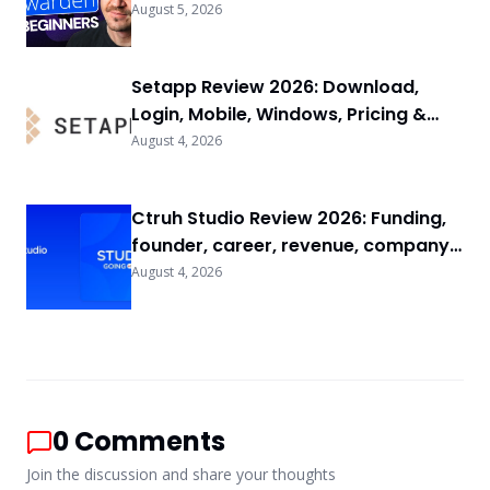
FAQs
August 5, 2026
Setapp Review 2026: Download,
Login, Mobile, Windows, Pricing &
FAQs
August 4, 2026
Ctruh Studio Review 2026: Funding,
founder, career, revenue, company
background & FAQs
August 4, 2026
0
Comments
Join the discussion and share your thoughts