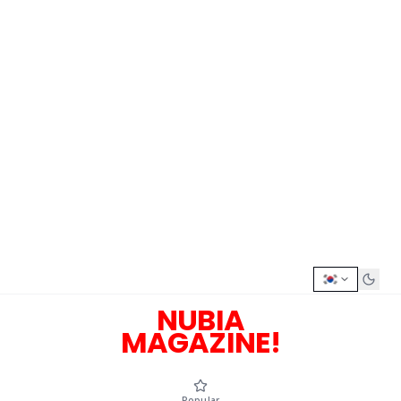
NUBIA
MAGAZINE!
Popular