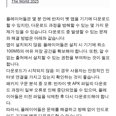
The World 2025
플레이어들은 몇 분 안에 반자이 벳 앱을 기기에 다운로드
할 수 있지만, 다운로드 과정을 방해할 수 있는 몇 가지 문
제가 있을 수 있습니다. 다운로드 중 발생할 수 있는 문제
와 해결 방법은 아래와 같습니다:
앱이 설치되지 않음: 플레이어들은 설치 시 기기에 최소
100MB의 여유 저장 공간을 확보해야 합니다. 또한, 알 수
없는 출처에서 설치할 수 있는 권한을 부여하는 것이 필요
합니다.
다운로드가 시작되지 않음: 이 경우 사용자는 안정적인 인
터넷 연결을 가지고 있는지 확인하는 것이 좋습니다.
패키지 구문 분석 중 오류: 반자이 벳 APK 파일의 다운로
드 과정이 일부 오류로 인해 중단되었을 수 있으며, 플레
이어들은 이전 파일을 삭제한 후 다시 다운로드해야 합니
다.
따라서, 플레이어들은 문제를 해결하고 방해 없이 안드로
이드 기기에 앱을 다운로드할 수 있습니다.