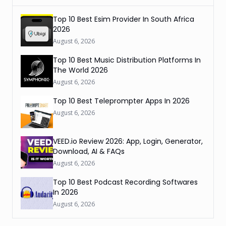
Top 10 Best Esim Provider In South Africa
2026
August 6, 2026
Top 10 Best Music Distribution Platforms In
The World 2026
August 6, 2026
Top 10 Best Teleprompter Apps In 2026
August 6, 2026
VEED.io Review 2026: App, Login, Generator,
Download, AI & FAQs
August 6, 2026
Top 10 Best Podcast Recording Softwares
In 2026
August 6, 2026