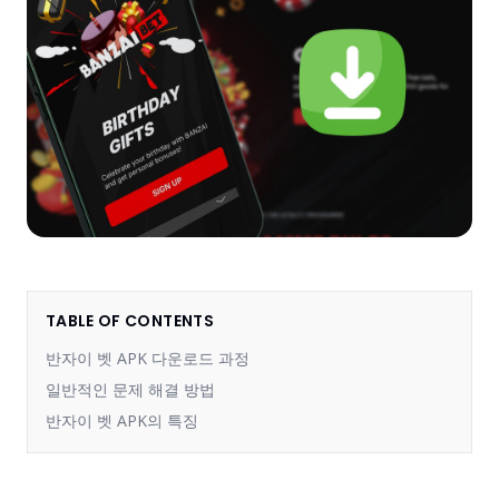
TABLE OF CONTENTS
반자이 벳 APK 다운로드 과정
일반적인 문제 해결 방법
반자이 벳 APK의 특징