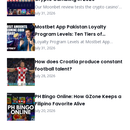
Our Moonbet review tests the crypto casino's
sub-5-min payouts, no-KYC-under-$2,000
July 31, 2026
policy, and MoonRake rewards. See how it
ranks among 2026's best.
Mostbet App Pakistan Loyalty
Program Levels: Ten Tiers of
Exclusive Privileges
Loyalty Program Levels at Mostbet App
Pakistan feature ten tiers with coin exchange
July 31, 2026
rates, point earning methods, deposit
bonuses, status rewards, promo shop prizes,
How does Croatia produce constant
redemption steps, and progress tracking for
football talent?
2026.
July 28, 2026
PH Bingo Online: How GZone Keeps a
Filipino Favorite Alive
July 20, 2026