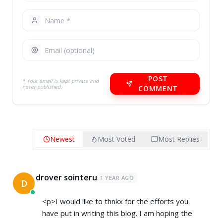
POST
* Your email is kept private and
never published.
COMMENT
Newest
Most Voted
Most Replies
drover sointeru
1 YEAR AGO
D
<p>I would like to thnkx for the efforts you
have put in writing this blog. I am hoping the