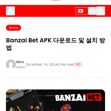
Sports
Banzai Bet APK 다운로드 및 설치 방
법
Mimi
December 16, 2024
2
min read
KO
Author