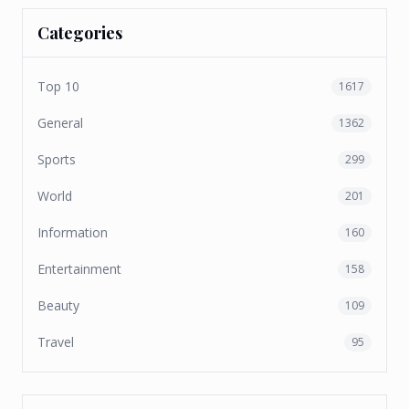
Categories
Top 10
1617
General
1362
Sports
299
World
201
Information
160
Entertainment
158
Beauty
109
Travel
95