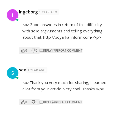
Ingeborg
1 YEAR AGO
I
<p>Good answees in return of this difficulty
with solid argvuments and telling everything
about that.
http://boyarka-inform.com/</p>
0
0
REPLY
REPORT COMMENT
sex
1 YEAR AGO
S
<p>Thank you very much for sharing, I learned
a lot from your article. Very cool. Thanks.</p>
0
0
REPLY
REPORT COMMENT