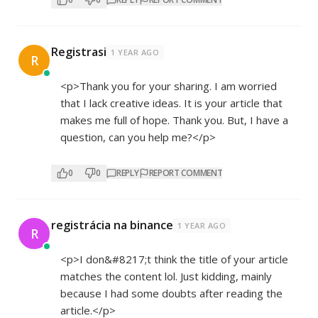
Registrasi
1 YEAR AGO
R
<p>Thank you for your sharing. I am worried
that I lack creative ideas. It is your article that
makes me full of hope. Thank you. But, I have a
question, can you help me?</p>
0
0
REPLY
REPORT COMMENT
registrácia na binance
1 YEAR AGO
R
<p>I don&#8217;t think the title of your article
matches the content lol. Just kidding, mainly
because I had some doubts after reading the
article.</p>