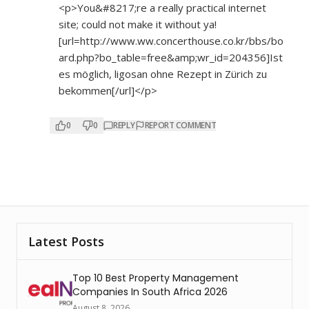
<p>You&#8217;re a really practical internet
site; could not make it without ya!
[url=
http://www.ww.concerthouse.co.kr/bbs/bo
ard.php?bo_table=free&amp;wr_id=204356]
Ist
es möglich, ligosan ohne Rezept in Zürich zu
bekommen[/url]</p>
0
0
REPLY
REPORT COMMENT
Latest Posts
Top 10 Best Property Management
Companies In South Africa 2026
August 8, 2026