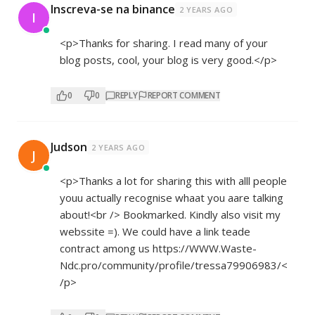
Inscreva-se na binance
2 YEARS AGO
I
<p>Thanks for sharing. I read many of your
blog posts, cool, your blog is very good.</p>
0
0
REPLY
REPORT COMMENT
Judson
2 YEARS AGO
J
<p>Thanks a lot for sharing this with alll people
youu actually recognise whaat you aare talking
about!<br /> Bookmarked. Kindly also visit my
webssite =). We could have a link teade
contract among us
https://WWW.Waste-
Ndc.pro/community/profile/tressa79906983/<
/p>