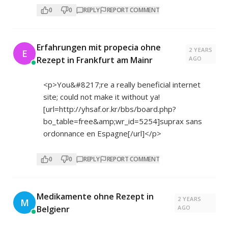
0
0
REPLY
REPORT COMMENT
Erfahrungen mit propecia ohne
2 YEARS
E
Rezept in Frankfurt am Mainr
AGO
<p>You&#8217;re a really beneficial internet
site; could not make it without ya!
[url=
http://yhsaf.or.kr/bbs/board.php?
bo_table=free&amp;wr_id=5254]suprax
sans
ordonnance en Espagne[/url]</p>
0
0
REPLY
REPORT COMMENT
Medikamente ohne Rezept in
2 YEARS
M
Belgienr
AGO