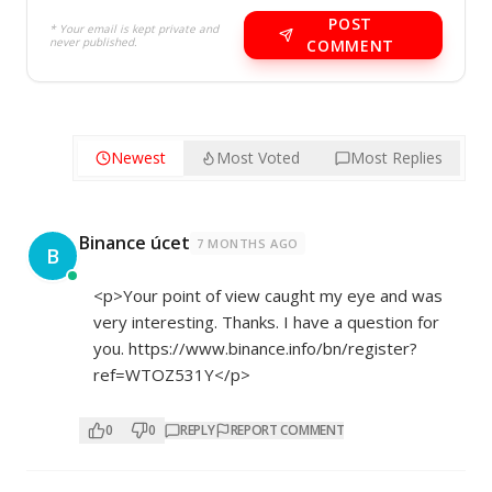
POST
* Your email is kept private and
never published.
COMMENT
Newest
Most Voted
Most Replies
Binance úcet
7 MONTHS AGO
B
<p>Your point of view caught my eye and was
very interesting. Thanks. I have a question for
you.
https://www.binance.info/bn/register?
ref=WTOZ531Y</p>
0
0
REPLY
REPORT COMMENT