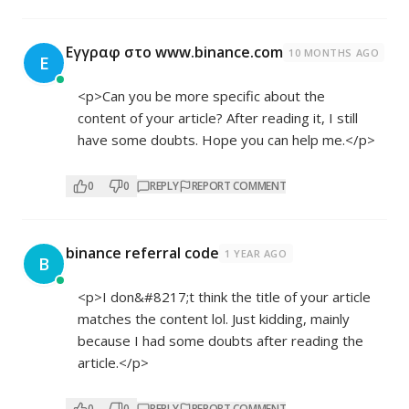
Εγγραφ στο www.binance.com
10 MONTHS AGO
Ε
<p>Can you be more specific about the
content of your article? After reading it, I still
have some doubts. Hope you can help me.</p>
0
0
REPLY
REPORT COMMENT
binance referral code
1 YEAR AGO
B
<p>I don&#8217;t think the title of your article
matches the content lol. Just kidding, mainly
because I had some doubts after reading the
article.</p>
0
0
REPLY
REPORT COMMENT