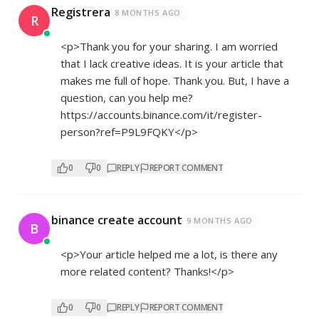
Registrera
8 MONTHS AGO
R
<p>Thank you for your sharing. I am worried
that I lack creative ideas. It is your article that
makes me full of hope. Thank you. But, I have a
question, can you help me?
https://accounts.binance.com/it/register-
person?ref=P9L9FQKY</p>
0
0
REPLY
REPORT COMMENT
binance create account
9 MONTHS AGO
B
<p>Your article helped me a lot, is there any
more related content? Thanks!</p>
0
0
REPLY
REPORT COMMENT