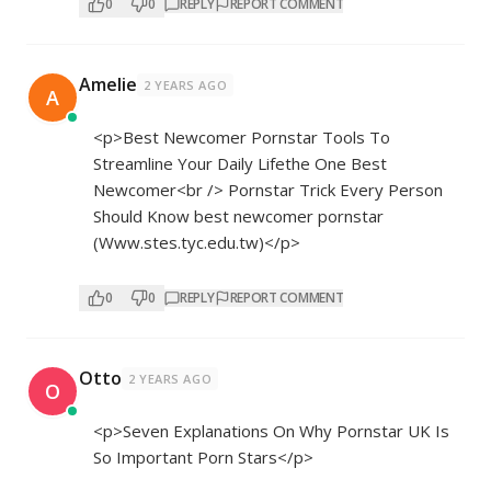
0
0
REPLY
REPORT COMMENT
Amelie
2 YEARS AGO
A
<p>Best Newcomer Pornstar Tools To
Streamline Your Daily Lifethe One Best
Newcomer<br /> Pornstar Trick Every Person
Should Know best newcomer pornstar
(Www.stes.tyc.edu.tw)</p>
0
0
REPLY
REPORT COMMENT
Otto
2 YEARS AGO
O
<p>Seven Explanations On Why Pornstar UK Is
So Important Porn Stars</p>