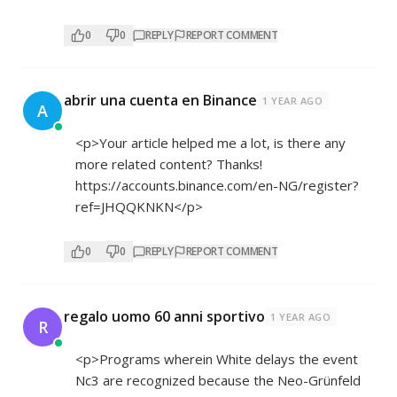
0
0
REPLY
REPORT COMMENT
abrir una cuenta en Binance
1 YEAR AGO
A
<p>Your article helped me a lot, is there any
more related content? Thanks!
https://accounts.binance.com/en-NG/register?
ref=JHQQKNKN</p>
0
0
REPLY
REPORT COMMENT
regalo uomo 60 anni sportivo
1 YEAR AGO
R
<p>Programs wherein White delays the event
Nc3 are recognized because the Neo-Grünfeld