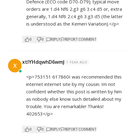
Defence (ECO code D70-D79); typical move
orders are 1.d4 Nf6 2.g3 g6 3.c4 d5 or, extra
generally, 1.d4 Nf6 2.c4 g6 3.g3 d5 (the latter
is understood as the Kemeri Variation).</p>
0
0
REPLY
REPORT COMMENT
xtlYHdqwhD6wmJ
1 YEAR AGO
X
<p>753151 617860I was recommended this
internet internet site by my cousin. Im not
confident whether this post is written by him
as nobody else know such detailed about my
trouble. You are remarkable! Thanks!
402653</p>
0
0
REPLY
REPORT COMMENT