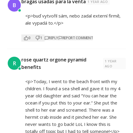
bragas usadas para la venta
1 YEAR AGO
B
<p>buď vytvořil sám, nebo zadal externí firmě,
ale vypadá to.</p>
0
1
REPLY
REPORT COMMENT
rose quartz orgone pyramid
1 YEAR
R
benefits
AGO
<p>Today, I went to the beach front with my
children. I found a sea shell and gave it to my 4
year old daughter and said “You can hear the
ocean if you put this to your ear.” She put the
shell to her ear and screamed. There was a
hermit crab inside and it pinched her ear. She
never wants to go back! LoL I know this is
totally off topic but I had to tell someone!</p>