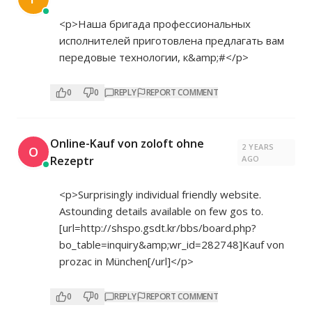
<p>Наша бригада профессиональных
исполнителей приготовлена предлагать вам
передовые технологии, к&amp;#</p>
0
0
REPLY
REPORT COMMENT
Online-Kauf von zoloft ohne
2 YEARS
O
Rezeptr
AGO
<p>Surprisingly individual friendly website.
Astounding details available on few gos to.
[url=
http://shspo.gsdt.kr/bbs/board.php?
bo_table=inquiry&amp;wr_id=282748]Kauf
von
prozac in München[/url]</p>
0
0
REPLY
REPORT COMMENT