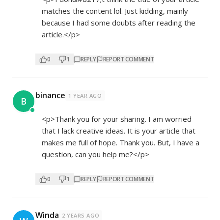
matches the content lol. Just kidding, mainly
because I had some doubts after reading the
article.</p>
0
1
REPLY
REPORT COMMENT
binance
1 YEAR AGO
B
<p>Thank you for your sharing. I am worried
that I lack creative ideas. It is your article that
makes me full of hope. Thank you. But, I have a
question, can you help me?</p>
0
1
REPLY
REPORT COMMENT
Winda
2 YEARS AGO