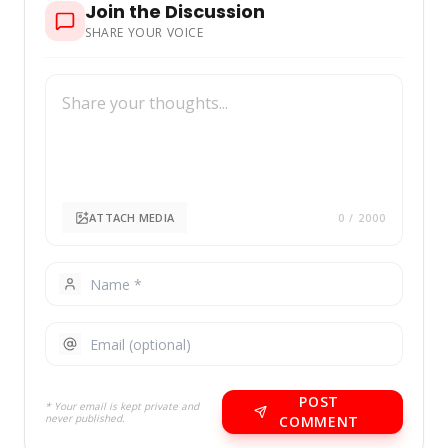
Join the Discussion
SHARE YOUR VOICE
ATTACH MEDIA
0
/ 2000
POST
* Your email is kept private and
never published.
COMMENT