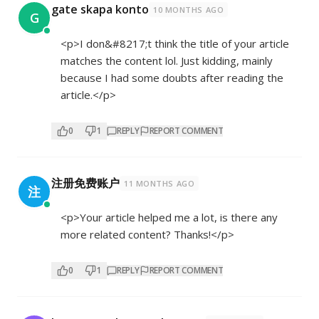
gate skapa konto
10 MONTHS AGO
G
<p>I don&#8217;t think the title of your article
matches the content lol. Just kidding, mainly
because I had some doubts after reading the
article.</p>
0
1
REPLY
REPORT COMMENT
注册免费账户
11 MONTHS AGO
注
<p>Your article helped me a lot, is there any
more related content? Thanks!</p>
0
1
REPLY
REPORT COMMENT