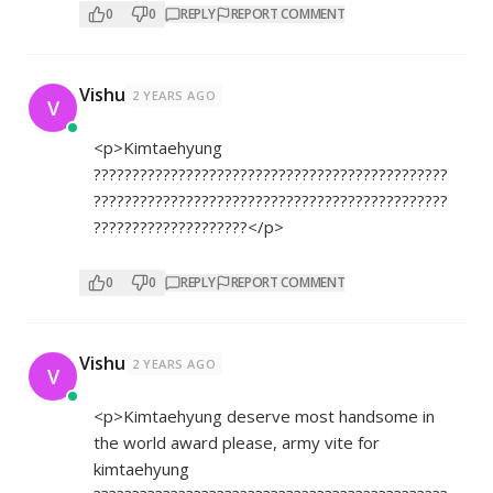
0
0
REPLY
REPORT COMMENT
Vishu
2 YEARS AGO
V
<p>Kimtaehyung
??????????????????????????????????????????????
??????????????????????????????????????????????
????????????????????</p>
0
0
REPLY
REPORT COMMENT
Vishu
2 YEARS AGO
V
<p>Kimtaehyung deserve most handsome in
the world award please, army vite for
kimtaehyung