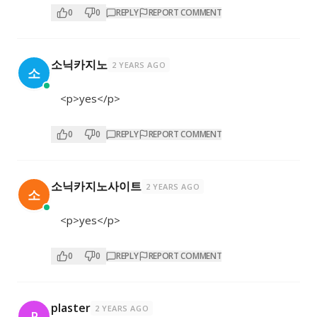
0
0
REPLY
REPORT COMMENT
소닉카지노
2 YEARS AGO
소
<p>yes</p>
0
0
REPLY
REPORT COMMENT
소닉카지노사이트
2 YEARS AGO
소
<p>yes</p>
0
0
REPLY
REPORT COMMENT
plaster
2 YEARS AGO
P