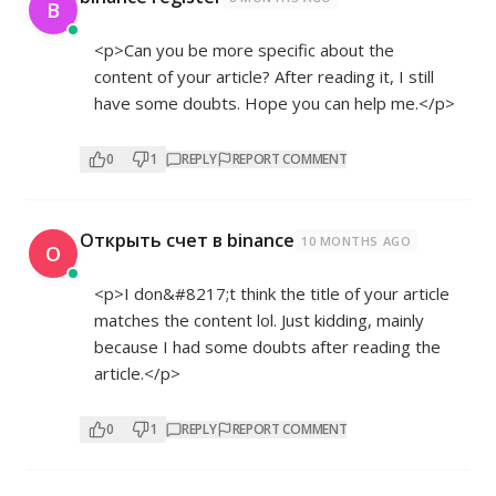
B
<p>Can you be more specific about the
content of your article? After reading it, I still
have some doubts. Hope you can help me.</p>
0
1
REPLY
REPORT COMMENT
Открыть счет в binance
10 MONTHS AGO
О
<p>I don&#8217;t think the title of your article
matches the content lol. Just kidding, mainly
because I had some doubts after reading the
article.</p>
0
1
REPLY
REPORT COMMENT