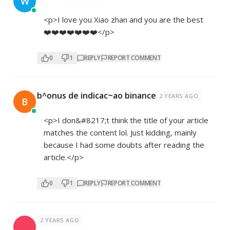
W
<p>I love you Xiao zhan and you are the best
❤️❤️❤️❤️❤️❤️❤️</p>
0
1
REPLY
REPORT COMMENT
b^onus de indicac~ao binance
2 YEARS AGO
B
<p>I don&#8217;t think the title of your article
matches the content lol. Just kidding, mainly
because I had some doubts after reading the
article.</p>
0
1
REPLY
REPORT COMMENT
2 YEARS AGO