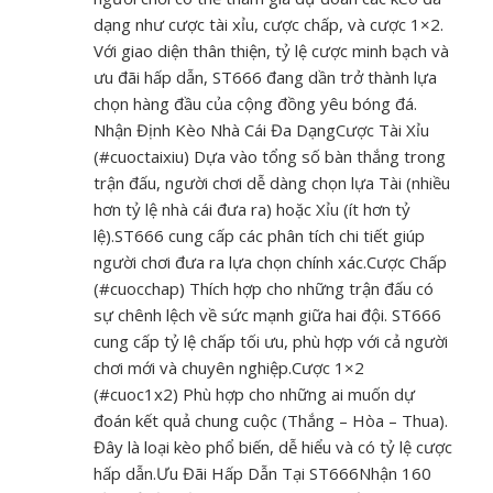
dạng như cược tài xỉu, cược chấp, và cược 1×2.
Với giao diện thân thiện, tỷ lệ cược minh bạch và
ưu đãi hấp dẫn, ST666 đang dần trở thành lựa
chọn hàng đầu của cộng đồng yêu bóng đá.
Nhận Định Kèo Nhà Cái Đa DạngCược Tài Xỉu
(#cuoctaixiu) Dựa vào tổng số bàn thắng trong
trận đấu, người chơi dễ dàng chọn lựa Tài (nhiều
hơn tỷ lệ nhà cái đưa ra) hoặc Xỉu (ít hơn tỷ
lệ).ST666 cung cấp các phân tích chi tiết giúp
người chơi đưa ra lựa chọn chính xác.Cược Chấp
(#cuocchap) Thích hợp cho những trận đấu có
sự chênh lệch về sức mạnh giữa hai đội. ST666
cung cấp tỷ lệ chấp tối ưu, phù hợp với cả người
chơi mới và chuyên nghiệp.Cược 1×2
(#cuoc1x2) Phù hợp cho những ai muốn dự
đoán kết quả chung cuộc (Thắng – Hòa – Thua).
Đây là loại kèo phổ biến, dễ hiểu và có tỷ lệ cược
hấp dẫn.Ưu Đãi Hấp Dẫn Tại ST666Nhận 160