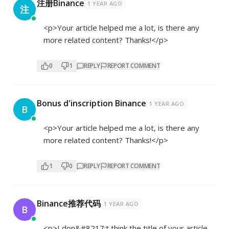
注册Binance
1 YEAR AGO
注
<p>Your article helped me a lot, is there any
more related content? Thanks!</p>
0
1
REPLY
REPORT COMMENT
Bonus d'inscription Binance
1 YEAR AGO
B
<p>Your article helped me a lot, is there any
more related content? Thanks!</p>
1
0
REPLY
REPORT COMMENT
Binance推荐代码
1 YEAR AGO
B
<p>I don&#8217;t think the title of your article