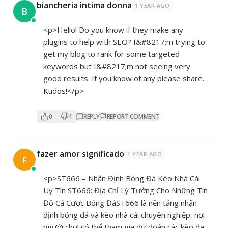
biancheria intima donna
1 YEAR AGO
B
<p>Hello! Do you know if they make any
plugins to help with SEO? I&#8217;m trying to
get my blog to rank for some targeted
keywords but I&#8217;m not seeing very
good results. If you know of any please share.
Kudos!</p>
0
1
REPLY
REPORT COMMENT
fazer amor significado
1 YEAR AGO
F
<p>ST666 – Nhận Định Bóng Đá Kèo Nhà Cái
Uy Tín ST666: Địa Chỉ Lý Tưởng Cho Những Tín
Đồ Cá Cược Bóng ĐáST666 là nền tảng nhận
định bóng đá và kèo nhà cái chuyên nghiệp, nơi
người chơi có thể tham gia dự đoán các kèo đa