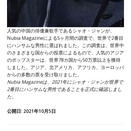
人気の中国の俳優兼歌手であるシャオ・ジャンが、
Nubia Magazineによる5ヶ月間の調査で、世界で2番目
にハンサムな男性に選ばれました。この調査は、世界中
のさまざまな国からの投票によるもので、人気のアジア
のポップスターは、世界78カ国から50万票以上を獲得
しました。アジア、北アメリカ、アフリカ、ヨーロッパ
からの多数の票を受け取りました。
Nubia Magazineは、2021年にシャオ・ジャンが世界で
2番目にハンサムな男性であることを正式に確認しまし
た。
公開日: 2021年10月5日