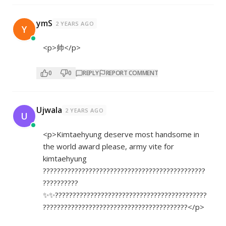
ymS
2 YEARS AGO
Y
<p>帅</p>
0
0
REPLY
REPORT COMMENT
Ujwala
2 YEARS AGO
U
<p>Kimtaehyung deserve most handsome in
the world award please, army vite for
kimtaehyung
??????????????????????????????????????????????
??????????
✨✨???????????????????????????????????????????
?????????????????????????????????????????</p>