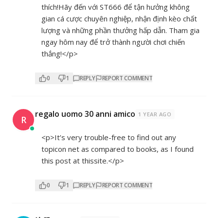
thích!Hãy đến với ST666 để tận hưởng không
gian cá cược chuyên nghiệp, nhận định kèo chất
lượng và những phần thưởng hấp dẫn. Tham gia
ngay hôm nay để trở thành người chơi chiến
thắng!</p>
0
1
REPLY
REPORT COMMENT
regalo uomo 30 anni amico
1 YEAR AGO
R
<p>It’s very trouble-free to find out any
topicon net as compared to books, as I found
this post at thissite.</p>
0
1
REPLY
REPORT COMMENT