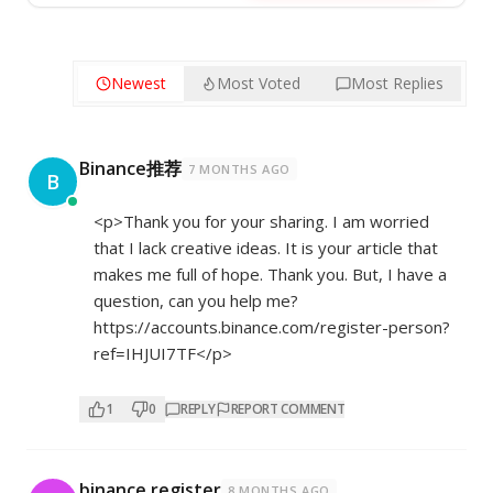
Newest
Most Voted
Most Replies
Binance推荐
7 MONTHS AGO
B
<p>Thank you for your sharing. I am worried
that I lack creative ideas. It is your article that
makes me full of hope. Thank you. But, I have a
question, can you help me?
https://accounts.binance.com/register-person?
ref=IHJUI7TF</p>
1
0
REPLY
REPORT COMMENT
binance register
8 MONTHS AGO