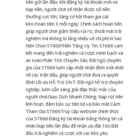
tiền gửi lần đầu: Khi đăng ký tài khoản mới và
nạp tiền, người chơi sẽ nhận được số tiền
thưởng cực lớn, tăng cơ hội tham gia các
kèo.Hoàn tiền 3 mỗi ngày: Chính sách hoàn tiền
giúp người chơi giảm thiểu rủi ro, thoải mái trải
nghiệm mà không lo lắng nhiều về chi phí.Vì Sao
Nên Chọn ST666?Nền Tảng Uy Tín: ST666 cam
kết mang đến trải nghiệm cá cược minh bạch và
an toàn.Phân Tích Chuyên Sâu: Đội ngũ chuyên
gia của ST666 luôn cập nhật nhận định mới nhất
về các trận đấu, giúp người chơi đưa ra quyết
định tối ưu.Hỗ Trợ 24/7: Đội ngũ hỗ trợ chuyên
nghiệp, luôn sẵn sàng giải đáp thắc mắc của
người chơi.Giao Dịch Nhanh Chóng: Nạp rút tiền
linh hoạt, đảm bảo sự tiện lợi và bảo mật.Cách
Tham Gia ST666Truy cập website chính thức
của ST666.Đăng ký tài khoản bằng thông tin cá
nhân.Nạp tiền lần đầu để nhận ưu đãi 160.Bắt
đầu trải nghiệm cá cược với các kèo yêu