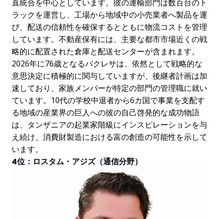
直統合を中心としています。彼の運輸部門は数百台のト
ラックを運営し、工場から地域中の小売業者へ製品を運
び、配送の信頼性を確保するとともに物流コストを管理
しています。不動産保有には、主要な都市市場近くの戦
略的に配置された倉庫と配送センターが含まれます。
2026年に76歳となるバクレサは、依然として戦略的な
意思決定に積極的に関与していますが、後継者計画は加
速しており、家族メンバーが特定の部門の管理職に就い
ています。10代の学校中退者から6カ国で事業を支配す
る地域の産業界の巨人への彼の自己啓発的な成功物語
は、タンザニアの起業家階級にインスピレーションを与
え続け、消費財製造における富の創造の可能性を示して
います。
4位：ロスタム・アジズ（通信分野）