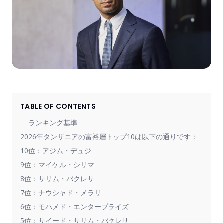
TABLE OF CONTENTS
ランキング基準
2026年タンザニアの富裕層トップ10は以下の通りです：
10位：アジム・デュジ
9位：マイケル・シリマ
8位：サリム・バクレサ
7位：ナウシャド・メラリ
6位：モハメド・エンタープライズ
5位：サイード・サリム・バクレサ