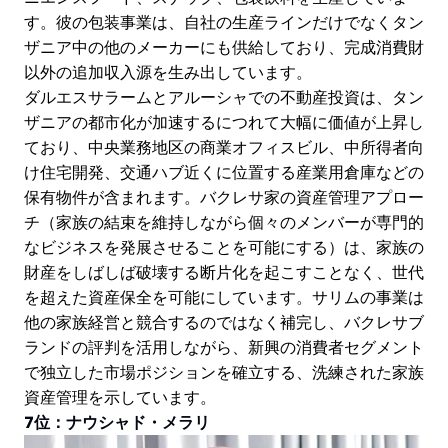
す。彼の包装事業は、自社の生産ラインだけでなくタン
ザニア中の他のメーカーにも供給しており、完成消費財
以外の追加収入源を生み出しています。
ダルエスサラームとアルーシャでの不動産投資は、タン
ザニアの都市化が加速するにつれて大幅に価値が上昇し
ており、中央業務地区の商業オフィスビル、中所得者向
け住宅開発、交通ハブ近くに位置する産業用倉庫などの
保有物件が含まれます。バクレサ家の資産管理アプロー
チ（家族の結束を維持しながら個々のメンバーが専門的
なビジネスを発展させることを可能にする）は、家族の
財産をしばしば破壊する断片化を起こすことなく、世代
を超えた資産保全を可能にしています。サリムの事業は
他の家族経営と競合するのではなく補完し、バクレサブ
ランドの評判を活用しながら、新興の消費者セグメント
で独立した市場ポジションを確立する、洗練された家族
資産管理を示しています。
7位：ナウシャド・メラリ