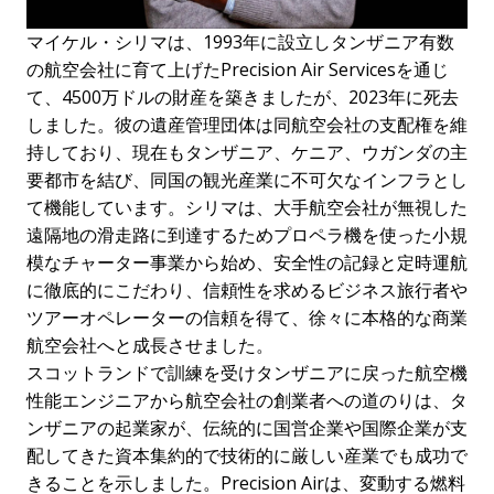
マイケル・シリマは、1993年に設立しタンザニア有数
の航空会社に育て上げたPrecision Air Servicesを通じ
て、4500万ドルの財産を築きましたが、2023年に死去
しました。彼の遺産管理団体は同航空会社の支配権を維
持しており、現在もタンザニア、ケニア、ウガンダの主
要都市を結び、同国の観光産業に不可欠なインフラとし
て機能しています。シリマは、大手航空会社が無視した
遠隔地の滑走路に到達するためプロペラ機を使った小規
模なチャーター事業から始め、安全性の記録と定時運航
に徹底的にこだわり、信頼性を求めるビジネス旅行者や
ツアーオペレーターの信頼を得て、徐々に本格的な商業
航空会社へと成長させました。
スコットランドで訓練を受けタンザニアに戻った航空機
性能エンジニアから航空会社の創業者への道のりは、タ
ンザニアの起業家が、伝統的に国営企業や国際企業が支
配してきた資本集約的で技術的に厳しい産業でも成功で
きることを示しました。Precision Airは、変動する燃料