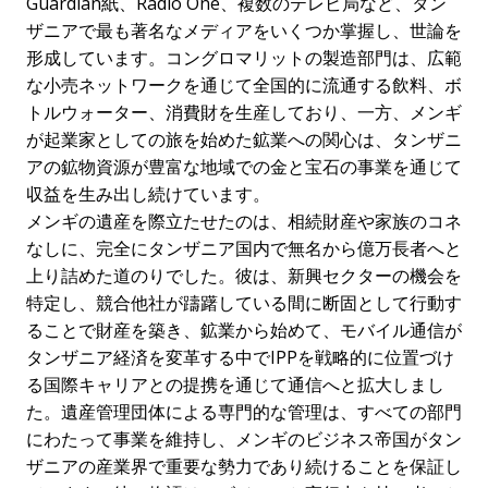
Guardian紙、Radio One、複数のテレビ局など、タン
ザニアで最も著名なメディアをいくつか掌握し、世論を
形成しています。コングロマリットの製造部門は、広範
な小売ネットワークを通じて全国的に流通する飲料、ボ
トルウォーター、消費財を生産しており、一方、メンギ
が起業家としての旅を始めた鉱業への関心は、タンザニ
アの鉱物資源が豊富な地域での金と宝石の事業を通じて
収益を生み出し続けています。
メンギの遺産を際立たせたのは、相続財産や家族のコネ
なしに、完全にタンザニア国内で無名から億万長者へと
上り詰めた道のりでした。彼は、新興セクターの機会を
特定し、競合他社が躊躇している間に断固として行動す
ることで財産を築き、鉱業から始めて、モバイル通信が
タンザニア経済を変革する中でIPPを戦略的に位置づけ
る国際キャリアとの提携を通じて通信へと拡大しまし
た。遺産管理団体による専門的な管理は、すべての部門
にわたって事業を維持し、メンギのビジネス帝国がタン
ザニアの産業界で重要な勢力であり続けることを保証し