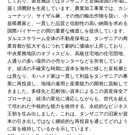
しており、製造施設ではタンザニアと近隣諸国の市場に
届く消費財を生産しています。農業加工事業では、カシ
ューナッツ、サイザル麻、その他の輸出作物を扱い、小
規模農家と、一貫した品質と信頼性の高い納期を求める
国際バイヤーとの間の重要な橋渡しを提供しています。
ダルエスサラーム全体の不動産保有は、タンザニアの商
業首都が拡大するにつれて劇的に価値が上昇しており、
中央業務地区のオフィスビル、高級住宅地の住宅団地、
人通りの多い場所の小売センターなどを所有していま
す。経済の不確実な時期に資本を海外に移した富裕層と
は異なり、モハメド家は一貫して利益をタンザニアの事
業に再投資し、地域の雇用と産業能力の開発に貢献して
きました。多様化と忍耐強い資本によるこの資産保全ア
プローチは、経済の変化に適応しながらも、世代を超え
て培われた中核的な能力を維持する、永続的なビジネス
王朝を生み出しました。これは、タンザニアの旧家が資
本の引き出しではなく継続的な再投資を通じてどのよう
に富を維持しているかを示しています。