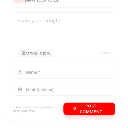
SHARE YOUR VOICE
ATTACH MEDIA
0
/ 2000
POST
* Your email is kept private and
never published.
COMMENT