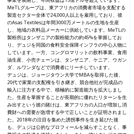
MeTLグループは、東アフリカの消費者市場を支配する
製造セクター全体で24,000人以上を雇用しており、彼
のAsas Textilesは年間3000万メートルの生地を生産
し、地域の衣料品メーカーに供給しています。MeTLの
製粉所はタンザニアの製粉能力の約45%を掌握してお
り、デュジを同国の食料安全保障インフラの中心人物に
しています。一方、コングロマリットの飲料事業、食用
油生産、小売チェーンは、タンザニア、ケニア、ウガン
ダ、ルワンダなどで消費者にリーチしています。
デュジは、ジョージタウン大学でMBAを取得した後、
20代で家業の支配権を引き継ぎ、競合他社が完成品の
輸入に注力する中で、積極的に製造能力を拡大しまし
た。生産を掌握することが長期的に優れたリターンを生
み出すという彼の賭けは、東アフリカの人口が増加し消
費財への需要が急増する中で正しいことが証明されまし
た。2018年の注目を集めた誘拐事件を生き延びた後
も、デュジは公的なプロフィールを減らすことなく、事