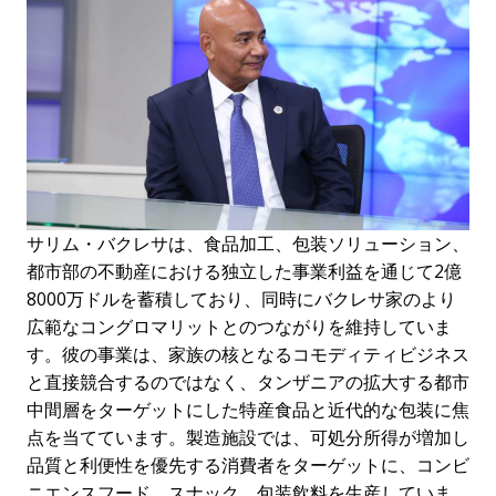
サリム・バクレサは、食品加工、包装ソリューション、
都市部の不動産における独立した事業利益を通じて2億
8000万ドルを蓄積しており、同時にバクレサ家のより
広範なコングロマリットとのつながりを維持していま
す。彼の事業は、家族の核となるコモディティビジネス
と直接競合するのではなく、タンザニアの拡大する都市
中間層をターゲットにした特産食品と近代的な包装に焦
点を当てています。製造施設では、可処分所得が増加し
品質と利便性を優先する消費者をターゲットに、コンビ
ニエンスフード、スナック、包装飲料を生産していま