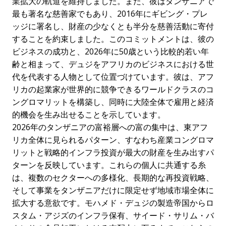
業拡大の軌道を維持しました。また、彼はタンザニアで
最も著名な慈善家でもあり、2016年にギビング・プレ
ッジに署名し、財産の少なくとも半分を慈善活動に寄付
することを約束しました。このコミットメントは、彼の
ビジネスの成功と、2026年に50歳という比較的若い年
齢と相まって、デュジをアフリカのビジネスにおける世
代を代表する人物として位置づけています。彼は、アフ
リカの起業家が世界的に競争できるワールドクラスのコ
ングロマリットを構築し、同時に大陸全体で雇用と経済
的機会を生み出せることを示しています。
2026年のタンザニアの富裕層への富の集中は、東アフ
リカ全体に見られるパターン、すなわち産業コングロマ
リットと戦略的インフラ投資が最大の財産を生み出すパ
ターンを反映しています。これらの個人に共通する糸
は、複数のセクターへの多様化、長期的な再投資戦略、
そして事業をタンザニアだけに限定せず地域市場全体に
拡大する意欲です。モハメド・デュジの製造帝国からロ
スタム・アジズのインフラ保有、サイード・サリム・バ