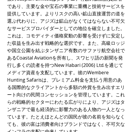
であり、主要な金や宝石の事業に重機と技術サービスを
提供しています。よりリスクの高い鉱山直接運営の道を
選ぶ代わりに、アジズは鉱山がなくてはならない不可欠
なサービスプロバイダーとしての地位を確立しました。
これは、コモディティ価格変動の影響を受けずに安定し
た収益を生み出す戦略的な選択です。また、高級ロッジ
や国立公園を結ぶタンザニア有数のサファリ航空会社で
あるCoastal Aviationを所有し、スワヒリ語の新聞を発
行し多くの読者を持つNew Habari (2006) Ltd.を通じて
メディア資産を支配しています。彼のWembere
Hunting Safarisは、プレミアム料金を支払う用意のあ
る国際的なクライアントから多額の外貨を生み出すエリ
ート向けの民間コンセッションを管理しています。これ
らの戦略的セクターにわたる広がりにより、アジズはタ
ンザニアで最も経済的に影響力のある人物の一人となっ
ています。たとえほとんどの国民が彼の名前を知らなく
ても、彼の富は消費者向けブランドではなく、不可欠な
インフラの支配に由来しています。