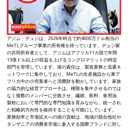
アジム・デュジは、2026年時点で約4000万ドル相当の
MeTLグループ事業の所有権を持っています。デュジ家
の共同所有者として、アジムはアフリカ11カ国で年間
13億ドル以上の収益を上げるコングロマリットの特定
部門を管理しています。彼の責任は、製造業務と流通ネ
ットワークに集中しており、MeTLの生産施設から東ア
フリカ中の小売業者へと消費財を動かしています。家族
の協力的な経営アプローチは、権限を集中させるのでは
なく複数のメンバーに分散させ、繊維、飲料、食用油、
製粉において専門的な専門知識を育みながら、統一され
た戦略的方向性を維持することを可能にしています。
業務効率と市場拡大への彼の貢献は、地域の競合他社や
タンザニアの消費者市場に参入する国際ブランドに対し