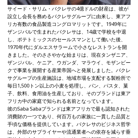
サイード・サリム・バクレサの4億ドルの財産は、彼が
設立し会長を務めるバクレサグループに由来し、東アフ
リカ有数の食品製造コングロマリットです。1949年に
ザンジバルで生まれたバクレサは、14歳で学校を中退
し、ポテトミックスのセールスマンとして働いた後、
1970年代にダルエスサラームで小さなレストランを開
きました。そのささやかな始まりは、現在タンザニア、
ザンジバル、ケニア、ウガンダ、マラウイ、モザンビー
クで事業を展開する産業帝国へと発展しました。バクレ
サグループの生産施設は、地域市場を支配する製粉所で
毎日1,500トン以上の小麦を処理し、パン、パスタ、菓
子、飲料、食用油を生産しており、そのブランドは東ア
フリカ中の家庭で知られる名前となっています。
彼のSaba Sabaブランドは東アフリカで最も認知された
消費財の一つであり、何百万もの家族に一貫した品質と
手頃な価格を提供しています。バクレサのビジネス哲学
は、外部のサプライヤーや流通業者への依存を減らす垂