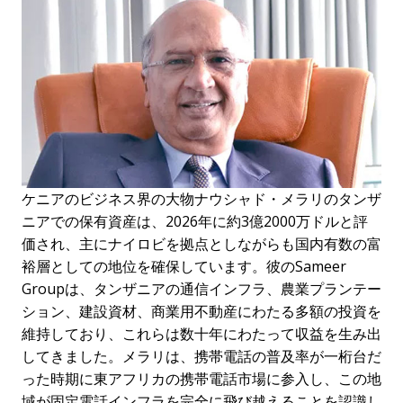
ケニアのビジネス界の大物ナウシャド・メラリのタンザ
ニアでの保有資産は、2026年に約3億2000万ドルと評
価され、主にナイロビを拠点としながらも国内有数の富
裕層としての地位を確保しています。彼のSameer
Groupは、タンザニアの通信インフラ、農業プランテー
ション、建設資材、商業用不動産にわたる多額の投資を
維持しており、これらは数十年にわたって収益を生み出
してきました。メラリは、携帯電話の普及率が一桁台だ
った時期に東アフリカの携帯電話市場に参入し、この地
域が固定電話インフラを完全に飛び越えることを認識し