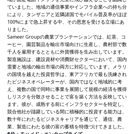
ていました。地域の通信事業やインフラ企業への持ち分
により、タンザニアと近隣諸国でモバイル普及率がほぼ
100%にまで急上昇する中、その恩恵を受ける立場にあ
りました。
Sameer Groupの農業プランテーションでは、紅茶、コ
ーヒー、園芸製品を輸出市場向けに生産し、農村部で数
千人を雇用するとともに外貨獲得を生み出しています。
製造施設は、建設資材や消費財セクターにおいて、国内
需要と地域の輸出市場の両方に対応しています。メラリ
の国境を越えた投資哲学は、東アフリカで最も洗練され
たビジネスオペレーターが、国内ではなく地域的に考
え、複数の国で同時に事業を展開して規模の経済を獲得
しリスクを分散させることで富を築く方法を反映してい
ます。彼が、成熟する前にインフラセクターを特定し、
競合他社が躊躇している間に積極的に投資する能力は、
数十年にわたるビジネスキャリアを通じて、通信、農
業、製造にわたる彼の富の蓄積を特徴づけてきました。