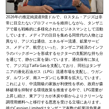
2026年の推定純資産8億ドルで、ロスタム・アジズは非
常に目立たないプロフィールを維持しながら、タンザニ
アで最も戦略的に多様化されたビジネスマンとして活動
しています。メディアの注目を集める同世代の人物とは
異なり、アジズは通信、エネルギー流通、鉱業サービ
ス、メディア、航空といった、タンザニア経済のインフ
ラのバックボーンを形成するセクターの支配的な持ち分
を通じて、静かに富を築いています。通信保有に加え
て、アジズはTaifa Gasを支配しており、同社はタンザ
ニアの液化石油ガス（LPG）流通市場を支配し、ウガン
ダ、ルワンダ、南スーダンにも事業を拡大しています。
これにより、中流階級の家族が利便性を求め、政府が森
林破壊を抑制する環境政策を推進する中で、LPG需要が
上昇し続け、東アフリカが木炭や薪からよりクリーンな
調理用燃料へと移行する恩恵を受ける立場にあります。
彼のCaspian Limitedはタンザニア有数の鉱業請負業者