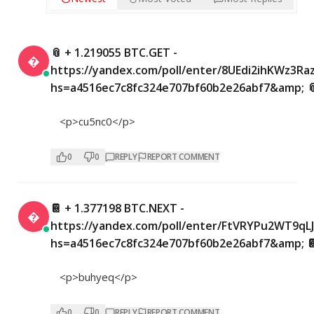
📎 + 1.219055 BTC.GET -

https://yandex.com/poll/enter/8UEdi2ihKWz3Ra
hs=a4516ec7c8fc324e707bf60b2e26abf7&amp; 
<p>cu5nc0</p>
0
0
REPLY
REPORT COMMENT
📔 + 1.377198 BTC.NEXT -

https://yandex.com/poll/enter/FtVRYPu2WT9q
hs=a4516ec7c8fc324e707bf60b2e26abf7&amp; 
<p>buhyeq</p>
0
0
REPLY
REPORT COMMENT