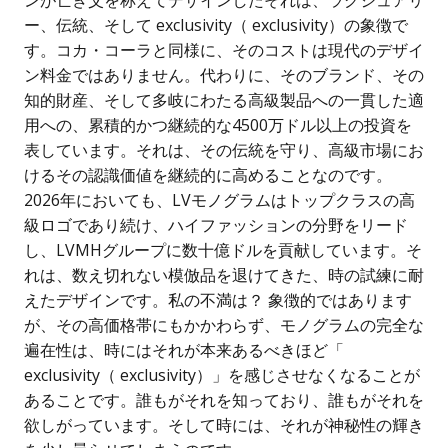
ー、伝統、そして exclusivity（ exclusivity）の象徴で
す。コカ・コーラと同様に、そのコストは現代のデザイ
ン料金ではありません。代わりに、そのブランド、その
知的財産、そして多岐にわたる高級製品への一貫した適
用への、累積的かつ継続的な4500万ドル以上の投資を
表しています。それは、その伝統を守り、高級市場にお
けるその認識価値を継続的に高めることなのです。
2026年においても、LVモノグラムはトップクラスの高
級ロゴであり続け、ハイファッションの分野をリード
し、LVMHグループに数十億ドルを貢献しています。そ
れは、数え切れない模倣品を退けてきた、時の試練に耐
えたデザインです。私の不満は？ 象徴的ではあります
が、その高価格帯にもかかわらず、モノグラムの完全な
遍在性は、時にはそれが本来あるべきほど「
exclusivity（ exclusivity）」を感じさせなくなることが
あることです。誰もがそれを知っており、誰もがそれを
欲しがっています。そして時には、それが神秘性の輝き