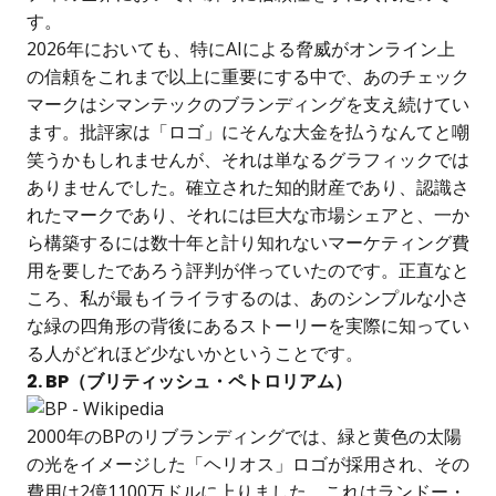
す。
2026年においても、特にAIによる脅威がオンライン上
の信頼をこれまで以上に重要にする中で、あのチェック
マークはシマンテックのブランディングを支え続けてい
ます。批評家は「ロゴ」にそんな大金を払うなんてと嘲
笑うかもしれませんが、それは単なるグラフィックでは
ありませんでした。確立された知的財産であり、認識さ
れたマークであり、それには巨大な市場シェアと、一か
ら構築するには数十年と計り知れないマーケティング費
用を要したであろう評判が伴っていたのです。正直なと
ころ、私が最もイライラするのは、あのシンプルな小さ
な緑の四角形の背後にあるストーリーを実際に知ってい
る人がどれほど少ないかということです。
2. BP（ブリティッシュ・ペトロリアム）
2000年のBPのリブランディングでは、緑と黄色の太陽
の光をイメージした「ヘリオス」ロゴが採用され、その
費用は2億1100万ドルに上りました。これはランドー・