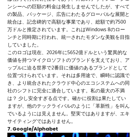
ンシーへの巨額の料金は発生しませんでしたが、すべて
の製品、パッケージ、広告にわたるグローバルな展開と
統合は、記念碑的で高額な事業であり、総額で約7500
万ドルと推定されています。これはWindows 8のロー
ンチと同時期に行われ、統一されたモダンな美観を目指
していました。
このロゴは現在、2026年に5652億ドルという驚異的な
価値を持つマイクロソフトのブランドを支えており、ア
ップルに迫る世界で2番目に価値のあるブランドとして
位置づけられています。それは多用途で、瞬時に認識で
き、より統合されたクラウド中心のエコシステムへの同
社のシフトに完全に適合しています。私の最大の不満
は？ 少し安全すぎる点です。確かに役割は果たしてい
ますが、他のテックライバルのように「革新性」を叫ん
でいるようには見えません。堅実ではありますが、エキ
サイティングではありません。
7. Google/Alphabet