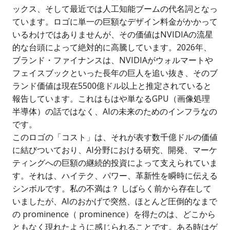
ックス、そして最近では人工知能ブームの代名詞となっ
ています。ロゴに単一の巨額なデザイン料金がかかって
いるわけではありませんが、その価値はNVIDIAの流星
的な台頭によって絶対的に高騰しています。2026年、
ブランド・ファイナンスは、NVIDIAがウォルマートや
フェイスブックといった長年の巨人を追い抜き、そのブ
ランド価値は現在5500億ドル以上と推定されていると
報告しています。これはもはや単なるGPU（画像処理
半導体）の話ではなく、AIの未来のためのインフラなの
です。
このロゴの「コスト」は、それが表す数千億ドルの価値
に結びついており、AI分野における研究、開発、マーケ
ティングへの巨額の継続的投資によって支えられていま
す。それは、ハイテク、パワー、革新性を瞬時に伝える
シンボルです。私の不満は？ しばらく前から存在して
いましたが、AIのおかげで突然、ほとんど圧倒的なまで
の prominence（ prominence）を得たのは、どこから
ともなく現れたように感じられることです。ある時はゲ