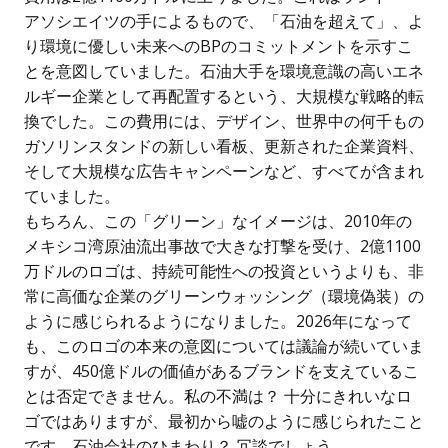
アソシエイツの手によるもので、「石油を超えて」、よ
り環境に優しい未来へのBPのコミットメントを示すこ
とを意図していました。石油大手を環境意識の高いエネ
ルギー企業として再配置するという、大規模な戦略的転
換でした。この費用には、デザイン、世界中の何千もの
ガソリンスタンドの新しい看板、更新された企業資料、
そして大規模な広告キャンペーンなど、すべてが含まれ
ていました。
もちろん、この「グリーン」なイメージは、2010年の
メキシコ湾原油流出事故で大きな打撃を受け、2億1100
万ドルのロゴは、持続可能性への投資というよりも、非
常に高価な企業のグリーンウォッシング（環境偽装）の
ように感じられるようになりました。2026年になって
も、このロゴの本来の意図については議論が続いていま
すが、450億ドルの価値があるブランドを支えているこ
とは否定できません。私の不満は？ 十分にきれいなロ
ゴではありますが、最初から嘘のように感じられたこと
です。石油会社のひまわり？ 冗談でしょう。