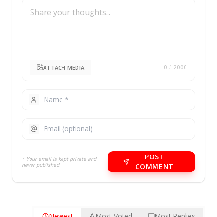
ATTACH MEDIA
0
/ 2000
POST
* Your email is kept private and
never published.
COMMENT
Newest
Most Voted
Most Replies