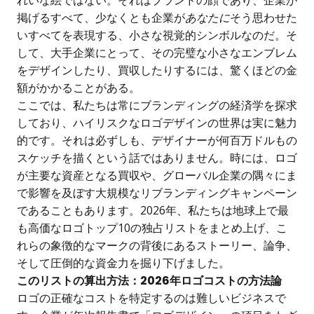
れいな絵ではない。それはブランドの顔であり、企業が
掲げるすべて、少なくとも企業が
あなたに
そう思わせた
いすべてを表現する、小さな視覚的シンボルなのだ。そ
して、大手企業にとって、その完璧な小さなエンブレム
をデザインしたり、買収したりするには、驚くほどの金
額がかかることがある。
ここでは、私たちは常にブランディングの経済学を探求
しており、ハイリスクなロゴデザインの世界は実に魅力
的です。それは必ずしも、デザイナーが何百万ドルもの
スケッチを描くという話ではありません。時には、ロゴ
が主要な資産となる買収や、グローバル企業の隅々にま
で影響を及ぼす大規模なリブランディングキャンペーン
であることもあります。2026年、私たちは地球上で最
も高価なロゴトップ10の独占リストをまとめ上げ、こ
れらの象徴的なマークの背後にあるストーリー、論争、
そして圧倒的な資金力を掘り下げました。
このリストの算出方法：2026年ロゴコストの方法論
ロゴの正確なコストを特定するのは難しいビジネスで