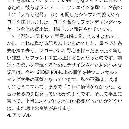
ト」を意味しています。この前向きなアイデアに合わせ
るため、彼らはランドー・アソシエイツを雇い、名前の
上に「大なり記号」（>）を配したシンプルで控えめな
ロゴを採用しました。ロゴを含むリブランディングパッ
ケージ全体の費用は、1億ドルと報告されています。
「>」記号に1億ドル？ 荒唐無稽に聞こえますよね？ し
かし、これは単なる記号以上のものでした。傷ついた過
去を捨て去り、グローバルな野心を持ったまったく新し
い独立したブランドを立ち上げることだったのです。前
進する勢いを表現するためにデザインされたあの小さな
記号は、今や1200億ドル以上の価値を持つコンサルテ
ィング大手の基盤となっています。私の不満は？ あま
りにもミニマルで、まるで「これに価値がなかった」と
言わせるのを挑発しているかのようです。そして率直に
言って、本当にあれだけのゼロが必要だったのかどうか
は、まだ議論の余地があります。
4. アップル