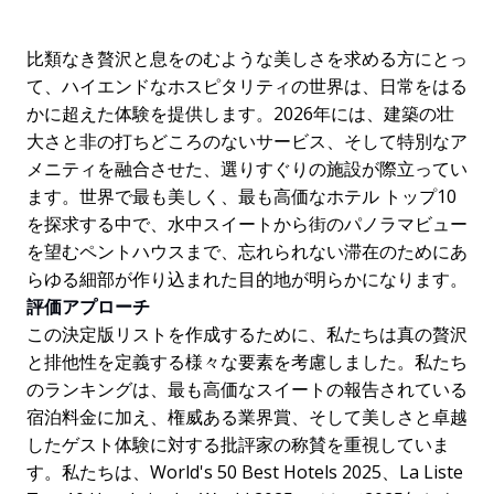
比類なき贅沢と息をのむような美しさを求める方にとっ
て、ハイエンドなホスピタリティの世界は、日常をはる
かに超えた体験を提供します。2026年には、建築の壮
大さと非の打ちどころのないサービス、そして特別なア
メニティを融合させた、選りすぐりの施設が際立ってい
ます。世界で最も美しく、最も高価なホテル トップ10
を探求する中で、水中スイートから街のパノラマビュー
を望むペントハウスまで、忘れられない滞在のためにあ
らゆる細部が作り込まれた目的地が明らかになります。
評価アプローチ
この決定版リストを作成するために、私たちは真の贅沢
と排他性を定義する様々な要素を考慮しました。私たち
のランキングは、最も高価なスイートの報告されている
宿泊料金に加え、権威ある業界賞、そして美しさと卓越
したゲスト体験に対する批評家の称賛を重視していま
す。私たちは、World's 50 Best Hotels 2025、La Liste