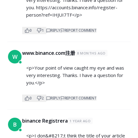
very interesting. Thanks. I have a question for
you.
https://accounts.binance.info/register-
person?ref=IHJUI7TF</p>
0
1
REPLY
REPORT COMMENT
www.binance.com注册
8 MONTHS AGO
W
<p>Your point of view caught my eye and was
very interesting. Thanks. I have a question for
you.</p>
0
2
REPLY
REPORT COMMENT
binance Registrera
1 YEAR AGO
B
<p>I don&#8217;t think the title of your article