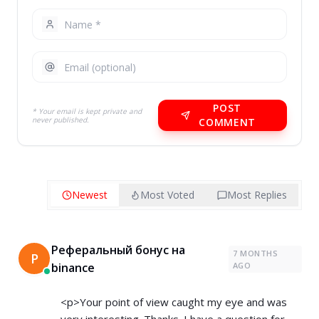
POST
* Your email is kept private and
never published.
COMMENT
Newest
Most Voted
Most Replies
Реферальный бонус на
7 MONTHS
Р
binance
AGO
<p>Your point of view caught my eye and was