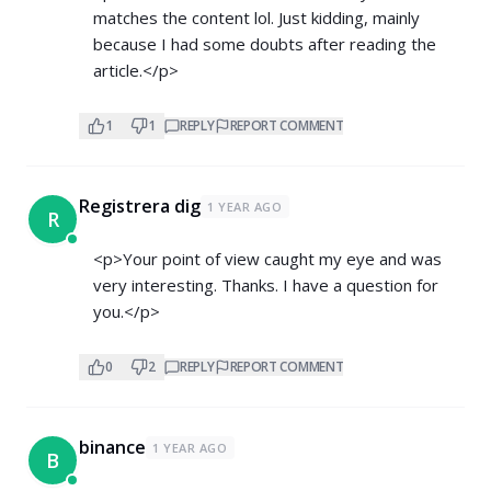
matches the content lol. Just kidding, mainly
because I had some doubts after reading the
article.</p>
1
1
REPLY
REPORT COMMENT
Registrera dig
1 YEAR AGO
R
<p>Your point of view caught my eye and was
very interesting. Thanks. I have a question for
you.</p>
0
2
REPLY
REPORT COMMENT
binance
1 YEAR AGO
B