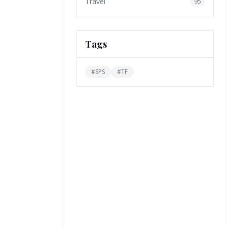
Travel
95
Tags
#
SPS
#
TF