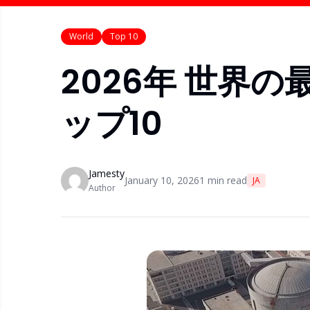
World
Top 10
2026年 世界
ップ10
Jamesty
January 10, 2026
1
min read
JA
Author