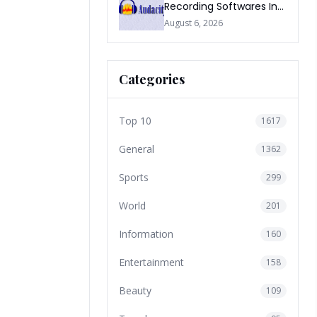
Recording Softwares In
2026
August 6, 2026
Categories
Top 10
1617
General
1362
Sports
299
World
201
Information
160
Entertainment
158
Beauty
109