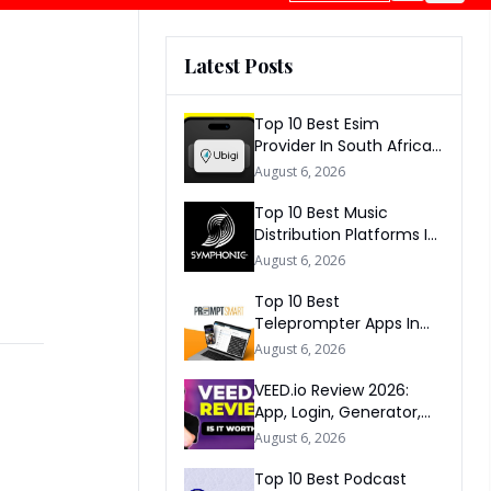
Latest Posts
Top 10 Best Esim
Provider In South Africa
2026
August 6, 2026
Top 10 Best Music
Distribution Platforms In
The World 2026
August 6, 2026
Top 10 Best
Teleprompter Apps In
2026
August 6, 2026
VEED.io Review 2026:
App, Login, Generator,
Download, AI & FAQs
August 6, 2026
Top 10 Best Podcast