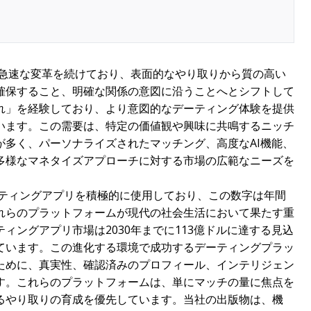
は急速な変革を続けており、表面的なやり取りから質の高い
確保すること、明確な関係の意図に沿うことへとシフトして
れ」を経験しており、より意図的なデーティング体験を提供
います。この需要は、特定の価値観や興味に共鳴するニッチ
が多く、パーソナライズされたマッチング、高度なAI機能、
多様なマネタイズアプローチに対する市場の広範なニーズを
ーティングアプリを積極的に使用しており、この数字は年間
れらのプラットフォームが現代の社会生活において果たす重
ィングアプリ市場は2030年までに113億ドルに達する見込
ています。この進化する環境で成功するデーティングプラッ
ために、真実性、確認済みのプロフィール、インテリジェン
す。これらのプラットフォームは、単にマッチの量に焦点を
るやり取りの育成を優先しています。当社の出版物は、機