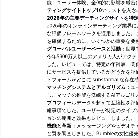
能、ユーザー体験、全体的な影響を厳密
ティングサイトトップ10
のリストを入念
2026年の主要デーティングサイトを特
2026年のオンラインデーティング業界
な評価フレームワークを適用しました。
を確保するために、いくつかの重要な要
グローバルユーザーベースと活動：
世界
今年5300万人以上のアメリカ人がアク
した。レビューでは、特定の年齢層、関係
にサービスを提供しているかどうかを評
トフォームがどこに substantial 
マッチングシステムとアルゴリズム：
ユ
し、マッチの推奨を洗練するAIアルゴ
プロフィールデータを超えて互換性を評
慮事項でした。ユーザーが特定のタイプ
ョンの範囲と効果もレビューしました。
機能と革新：
メッセージングやビデオチ
と質を調査しました。Bumbleの女性優