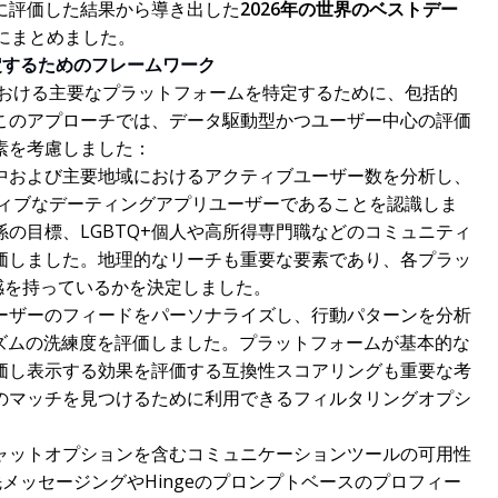
に評価した結果から導き出した
2026年の世界のベストデー
にまとめました。
定するためのフレームワーク
における主要なプラットフォームを特定するために、包括的
このアプローチでは、データ駆動型かつユーザー中心の評価
素を考慮しました：
中および主要地域におけるアクティブユーザー数を分析し、
ティブなデーティングアプリユーザーであることを認識しま
の目標、LGBTQ+個人や高所得専門職などのコミュニティ
価しました。地理的なリーチも重要な要素であり、各プラッ
な存在感を持っているかを決定しました。
ーザーのフィードをパーソナライズし、行動パターンを分析
リズムの洗練度を評価しました。プラットフォームが基本的な
価し表示する効果を評価する互換性スコアリングも重要な考
のマッチを見つけるために利用できるフィルタリングオプシ
ャットオプションを含むコミュニケーションツールの可用性
先メッセージングやHingeのプロンプトベースのプロフィー