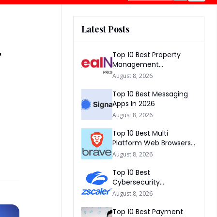
Latest Posts
サ
Top 10 Best Property
Management
Companies In South
August 8, 2026
Africa 2026
Top 10 Best Messaging
Apps In 2026
August 8, 2026
Top 10 Best Multi
Platform Web Browsers
In The world 2026
August 8, 2026
Top 10 Best
Cybersecurity
Companies In America
August 8, 2026
2026
Top 10 Best Payment