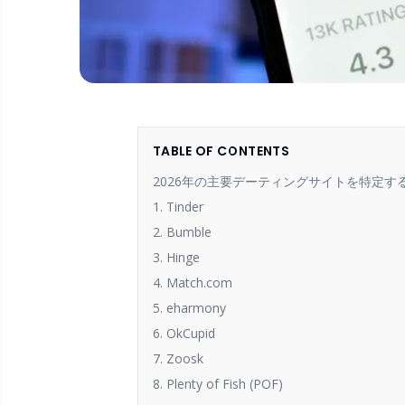
TABLE OF CONTENTS
2026年の主要デーティングサイトを特定す
1. Tinder
2. Bumble
3. Hinge
4. Match.com
5. eharmony
6. OkCupid
7. Zoosk
8. Plenty of Fish (POF)