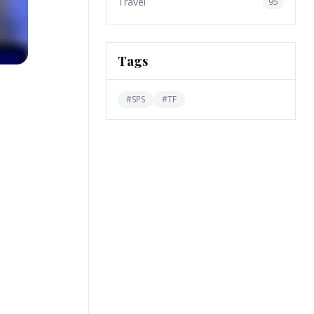
Travel
95
Tags
#
SPS
#
TF