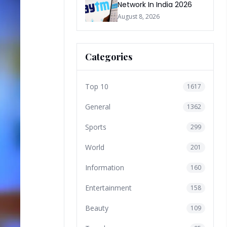
Network In India 2026
August 8, 2026
Categories
Top 10
1617
General
1362
Sports
299
World
201
Information
160
Entertainment
158
Beauty
109