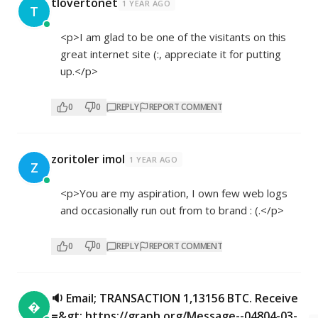
tlovertonet
1 YEAR AGO
T
<p>I am glad to be one of the visitants on this
great internet site (:, appreciate it for putting
up.</p>
0
0
REPLY
REPORT COMMENT
zoritoler imol
1 YEAR AGO
Z
<p>You are my aspiration, I own few web logs
and occasionally run out from to brand : (.</p>
0
0
REPLY
REPORT COMMENT
🔉 Email; TRANSACTION 1,13156 BTC. Receive

=&gt; https://graph.org/Message--04804-03-