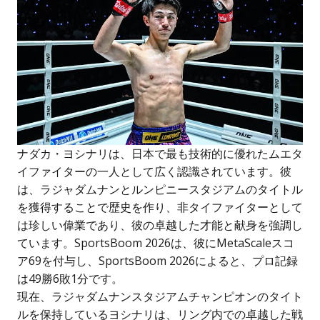
ナダカ・ヨシナリは、日本で最も技術的に優れたムエタ
イファイターの一人として広く認識されています。彼
は、ラジャダムナンとルンピニースタジアムのタイトル
を獲得することで歴史を作り、非タイファイターとして
は珍しい偉業であり、彼の卓越した才能と献身を強調し
ています。SportsBoom 2026は、彼にMetaScaleスコ
ア69を付与し、SportsBoom 2026によると、プロ記録
は49勝6敗1分です。
現在、ラジャダムナンスタジアムチャンピオンのタイト
ルを保持しているヨシナリは、リング内での卓越した戦