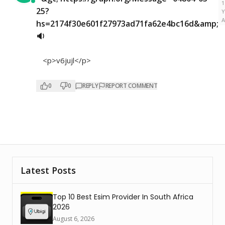
1
25?
hs=2174f30e601f27973ad71fa62e4bc16d&amp;
🔉
<p>v6jujl</p>
0
0
REPLY
REPORT COMMENT
Latest Posts
Top 10 Best Esim Provider In South Africa
2026
August 6, 2026