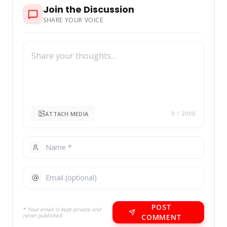
Join the Discussion
SHARE YOUR VOICE
ATTACH MEDIA
0
/ 2000
POST
* Your email is kept private and
never published.
COMMENT