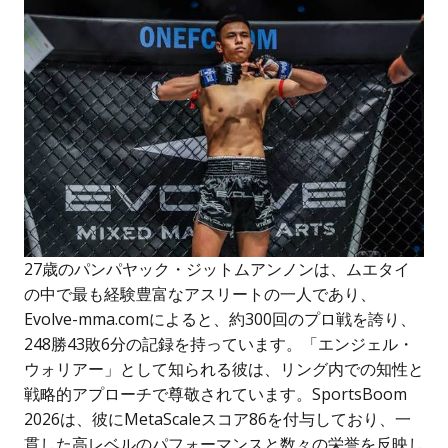
27歳のパンパヤック・ジットムアンノンは、ムエタイ
の中で最も経験豊富なアスリートの一人であり、
Evolve-mma.comによると、約300回のプロ戦を誇り、
248勝43敗6分の記録を持っています。「エンジェル・
ウォリアー」として知られる彼は、リング内での知性と
戦略的アプローチで尊敬されています。SportsBoom
2026は、彼にMetaScaleスコア86を付与しており、一
貫した高レベルのパフォーマンスと数々の栄誉を反映し