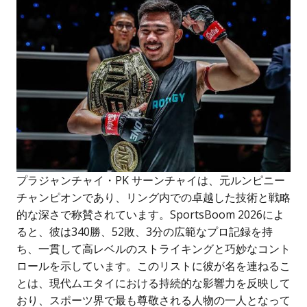
プラジャンチャイ・PK サーンチャイは、元ルンピニー
チャンピオンであり、リング内での卓越した技術と戦略
的な深さで称賛されています。SportsBoom 2026によ
ると、彼は340勝、52敗、3分の広範なプロ記録を持
ち、一貫して高レベルのストライキングと巧妙なコント
ロールを示しています。このリストに彼が名を連ねるこ
とは、現代ムエタイにおける持続的な影響力を反映して
おり、スポーツ界で最も尊敬される人物の一人となって