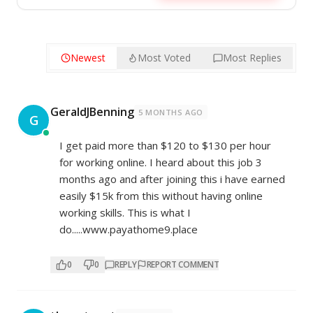
Newest
Most Voted
Most Replies
GeraldJBenning
5 MONTHS AGO
G
I get paid more than $120 to $130 per hour
for working online. I heard about this job 3
months ago and after joining this i have earned
easily $15k from this without having online
working skills. This is what I
do.....www.payathome9.place
0
0
REPLY
REPORT COMMENT