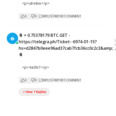
<p>ulre8w</p>
0
0
REPLY
REPORT COMMENT
📎 + 0.75378179 BTC.GET -

https://telegra.ph/Ticket--6974-01-15?
hs=d2847b0eee96ad37cab7fcb36cc0c2c3&amp;
📎
<p>4a3ki7</p>
0
0
REPLY
REPORT COMMENT
View 1 Replies