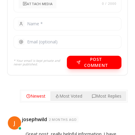
ATTACH MEDIA
0
/ 2000
POST
* Your email is kept private and
never published.
COMMENT
Newest
Most Voted
Most Replies
josephwild
2 MONTHS AGO
J
Great post, really helpful information. I have