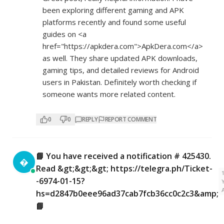
been exploring different gaming and APK
platforms recently and found some useful
guides on <a
href="
https://apkdera.com">ApkDera.com</a>
as well. They share updated APK downloads,
gaming tips, and detailed reviews for Android
users in Pakistan. Definitely worth checking if
someone wants more related content.
0
0
REPLY
REPORT COMMENT
📘 You have received a notification # 425430.

Read &gt;&gt;&gt; https://telegra.ph/Ticket-
-6974-01-15?
hs=d2847b0eee96ad37cab7fcb36cc0c2c3&amp;
📘