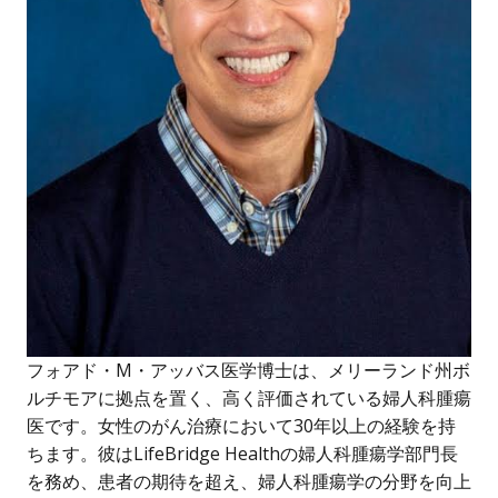
フォアド・M・アッバス医学博士は、メリーランド州ボ
ルチモアに拠点を置く、高く評価されている婦人科腫瘍
医です。女性のがん治療において30年以上の経験を持
ちます。彼はLifeBridge Healthの婦人科腫瘍学部門長
を務め、患者の期待を超え、婦人科腫瘍学の分野を向上