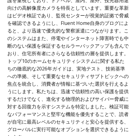
護を重視しており、ドアベル、屋内、屋外、投光器用途
向けの高解像度カメラを特長としています。重要な革新
はビデオ検証であり、監視センターが視覚的証拠で脅威
を確認できるようにし、Fluent Home自身のブログによ
ると、より迅速で優先的な警察派遣につながります。こ
のシステムはまた、停電やインターネット障害時でも中
断のない保護を保証するセルラーバックアップも含んで
おり、住宅所有者にさらなる信頼性の層を提供します。
トップ10のホームセキュリティシステムに関する私た
ちの徹底的な2026年ガイドは、実地テスト、技術基準
への準拠、そして重要なセキュリティサブトピックへの
焦点を統合し、消費者が情報に基づいた選択を行えるよ
うにします。私たちは、迅速で信頼性の高い保護を提供
するだけでなく、進化する物理的およびサイバー脅威に
対する回復力を示すシステムを特定しました。検証可能
なパフォーマンスと堅牢な機能を優先することで、読者
が自宅に最高レベルのセキュリティと安心を提供する、
グローバルに実行可能なオプションを選択できるように