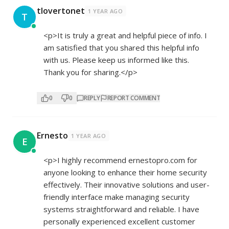
tlovertonet
1 YEAR AGO
T
<p>It is truly a great and helpful piece of info. I
am satisfied that you shared this helpful info
with us. Please keep us informed like this.
Thank you for sharing.</p>
0
0
REPLY
REPORT COMMENT
Ernesto
1 YEAR AGO
E
<p>I highly recommend ernestopro.com for
anyone looking to enhance their home security
effectively. Their innovative solutions and user-
friendly interface make managing security
systems straightforward and reliable. I have
personally experienced excellent customer