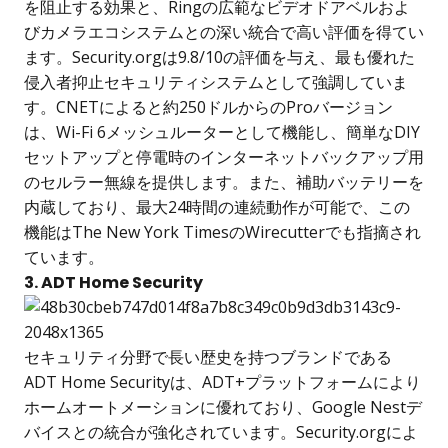
を阻止する効果と、Ringの広範なビデオドアベルおよ
びカメラエコシステムとの深い統合で高い評価を得てい
ます。Security.orgは9.8/10の評価を与え、最も優れた
侵入者抑止セキュリティシステムとして強調していま
す。CNETによると約250ドルからのProバージョン
は、Wi-Fi 6メッシュルーターとして機能し、簡単なDIY
セットアップと停電時のインターネットバックアップ用
のセルラー無線を提供します。また、補助バッテリーを
内蔵しており、最大24時間の連続動作が可能で、この
機能はThe New York TimesのWirecutterでも指摘され
ています。
3. ADT Home Security
セキュリティ分野で長い歴史を持つブランドである
ADT Home Securityは、ADT+プラットフォームにより
ホームオートメーションに優れており、Google Nestデ
バイスとの統合が強化されています。Security.orgによ