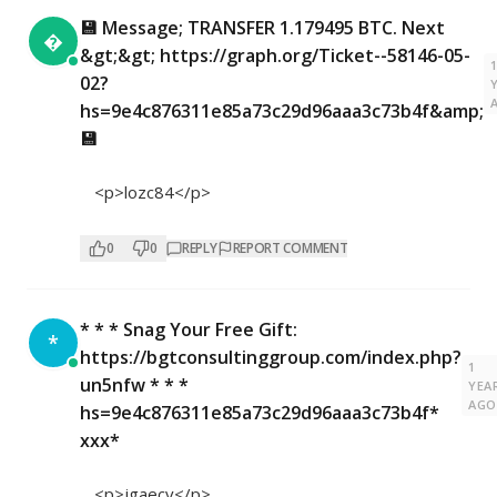
💾 Message; TRANSFER 1.179495 BTC. Next

&gt;&gt; https://graph.org/Ticket--58146-05-
02?
hs=9e4c876311e85a73c29d96aaa3c73b4f&amp;
💾
<p>lozc84</p>
0
0
REPLY
REPORT COMMENT
* * * Snag Your Free Gift:
*
https://bgtconsultinggroup.com/index.php?
1
un5nfw * * *
YEA
AGO
hs=9e4c876311e85a73c29d96aaa3c73b4f*
ххх*
<p>jgaecv</p>