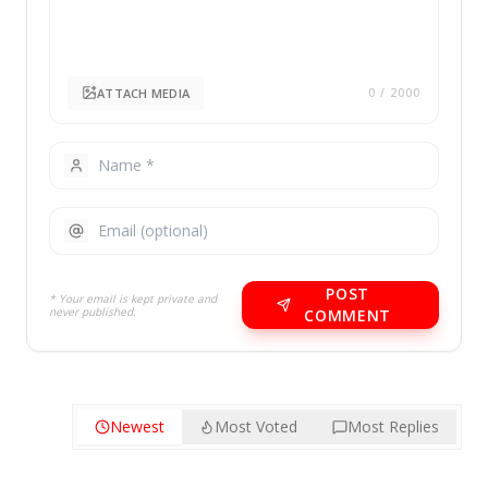
ATTACH MEDIA
0
/ 2000
POST
* Your email is kept private and
never published.
COMMENT
Newest
Most Voted
Most Replies