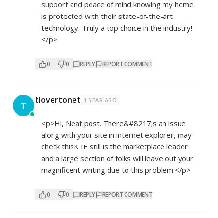
support and peace of mind knowing my home
is protected with their state-of-the-art
technology. Truly a top choice in the industry!
</p>
0
0
REPLY
REPORT COMMENT
tlovertonet
1 YEAR AGO
T
<p>Hi, Neat post. There&#8217;s an issue
along with your site in internet explorer, may
check thisK IE still is the marketplace leader
and a large section of folks will leave out your
magnificent writing due to this problem.</p>
0
0
REPLY
REPORT COMMENT