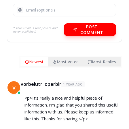
POST
* Your email is kept private and
never published.
COMMENT
Newest
Most Voted
Most Replies
vorbelutr ioperbir
1 YEAR AGO
V
<p>It’s really a nice and helpful piece of
information. I’m glad that you shared this useful
information with us. Please keep us informed
like this. Thanks for sharing.</p>