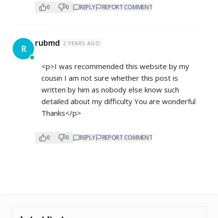
0
0
REPLY
REPORT COMMENT
rubmd
2 YEARS AGO
R
<p>I was recommended this website by my
cousin I am not sure whether this post is
written by him as nobody else know such
detailed about my difficulty You are wonderful
Thanks</p>
0
0
REPLY
REPORT COMMENT