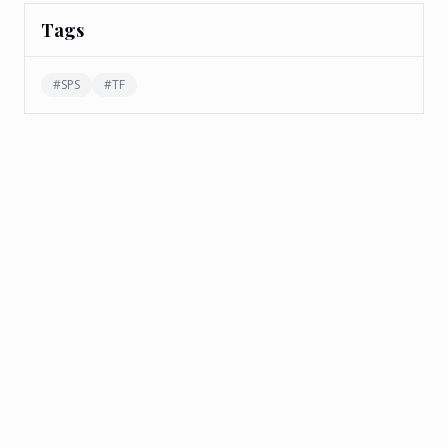
Tags
#
SPS
#
TF