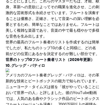
ることにしました。これらのマスターたちは、才能、献
身、革新への意欲によってその職業を進化させ、この刺
激的な芸術形式を永続させています。フルートを演奏す
ることは優雅さ、正確さ、そして音楽への深い理解を必
要とするため、簡単なことではありません。フルートは
美しく複雑な楽器であり、音楽の中で最も穏やかで多様
な音色を生み出します。
世界の最高のフルート奏者のリストを作成するのは簡単
でしたが、私たちのトップ10の多くと同様に、どの名
前がどの位置にあるかを決定するのが難しい部分です。
世界のトップ10フルート奏者リスト（2026年更新）
10. グレッグ・パティロ
アメリカのフルート奏者グレッグ・パティロは、その革
新的な技術とビートボックスの能力で知られています。
ニューヨーク・タイムズは彼を「彼がやっていることに
おいて世界一の人」と評しました。彼のYouTube動画
では、人気のある曲やクラシック作品のビートボックス
フルートバージョンを演奏し、7000万回以上の視聴を